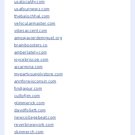
usalocality.com
usafournewz.com
thebalochhal.com
vehicularmaster.com
vibesaccent.com
ampajavierdemiguel.org
brainboosters.co
amberlately.com
joycebriscoe.com
aicarmina.com
mypartysupplystore.com
annforwisconsin.com
findjaipur.com
cultofjim.com
glimmerick.com
davidfollett.com
newcollegebeat.com
reverbnewyork.com
skinmerch.com