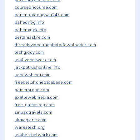
courseoncourse.com
bantinbatdongsan247.com
bahednog.info
bahenxgek.info
pertamaskre.com
threadsvideoandphotodownloader.com
techgiddy.com
usalivenetwork.com
jackpotrushonline.info
ucnewshindi.com
freecellphonedatabase.com
gamersrope.com
exellewebmedia.com
free-gamestop.com
sinbadtravels.com
ukmagzine.com
wareztech.org
usabestnetwork.com