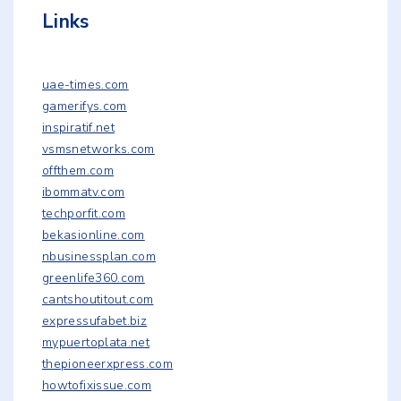
Links
uae-times.com
gamerifys.com
inspiratif.net
vsmsnetworks.com
offthem.com
ibommatv.com
techporfit.com
bekasionline.com
nbusinessplan.com
greenlife360.com
cantshoutitout.com
expressufabet.biz
mypuertoplata.net
thepioneerxpress.com
howtofixissue.com