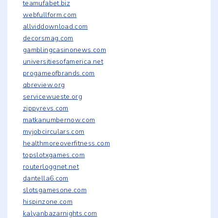
teamufabet.biz
webfullform.com
allviddownload.com
decorsmag.com
gamblingcasinonews.com
universitiesofamerica.net
progameofbrands.com
qbreview.org
servicewueste.org
zippyrevs.com
matkanumbernow.com
myjobcirculars.com
healthmoreoverfitness.com
topslotxgames.com
routerloggnet.net
dantella6.com
slotsgamesone.com
hispinzone.com
kalyanbazarnights.com