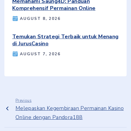
Memahami Saung4D: Panduan
Komprehensif Permainan Online
AUGUST 8, 2026
Temukan Strategi Terbaik untuk Menang
di JurusCasino
AUGUST 7, 2026
Previous
Melepaskan Kegembiraan Permainan Kasino
Online dengan Pandora188