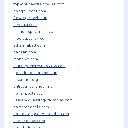
top-online-casino-usa.com
honghuidoor.com
flowingtravel.com
nineniki.com
brandiospecialists.com
medicalcare7.com
adtennaball.com
nabzah.com
mongive.com
matkagameresultsview.com
getsolutionsonline.com
hispinner.org
criticalinsurance.info
nokariposter.com
kalyan-guessing-nightplay.com
gameofpanels.com
androidappsdownloader.com
usetimenow.com
healthblow.com