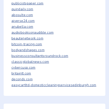
publicistspaper.com
quindaily.com
abosulte.com
aiverse24.com
anubella.com
audiobooksonaudible.com
beautenetwork.com
bitcoin-tracing.com
bodyandshapes.com
businessconsultantsroundrock.com
classicglobalnews.com
cybercusp.com
britaintt.com
deconds.com
easycartltd-domesticcleaningservicesedinburgh.com