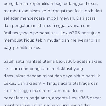
pengalaman kepemilikan bagi pelanggan Lexus,
memberikan akses ke berbagai manfaat lebih dari
sekadar mengendarai mobil mewah. Dari acara
dan pengalaman khusus hingga layanan dan
fasilitas yang dipersonalisasi, Lexus365 bertujuan
membuat hidup lebih mudah dan menyenangkan
bagi pemilik Lexus.
Salah satu manfaat utama Lexus365 adalah akses
ke acara dan pengalaman eksklusif yang
disesuaikan dengan minat dan gaya hidup pemilik
Lexus. Dari akses VIP hingga acara olahraga dan
konser hingga makan malam pribadi dan
pengalaman perjalanan, anggota Lexus365 dapat
menikmati sejumlah peluang unik yang tidak