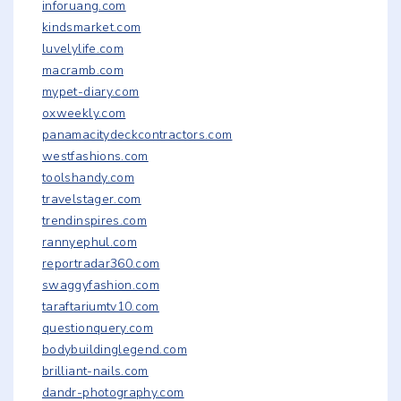
inforuang.com
kindsmarket.com
luvelylife.com
macramb.com
mypet-diary.com
oxweekly.com
panamacitydeckcontractors.com
westfashions.com
toolshandy.com
travelstager.com
trendinspires.com
rannyephul.com
reportradar360.com
swaggyfashion.com
taraftariumtv10.com
questionquery.com
bodybuildinglegend.com
brilliant-nails.com
dandr-photography.com