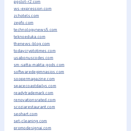
pgslot-r2.com
ws-expression.com
zchotels.com
zepfo.com
technologynews5.com
teknoeduka.com
thenews-blog.com
todaycryptotimes.com
usabonuscodes.com
sm-satta-makta-gods.com
softwaredegimnasios.com
soopermagazine.com
spacecoastdailys.com
readytrademark.com
renovationsrated.com
scoziarestaurant.com
seohart.com
set-cleaning.com
promodesignai.com