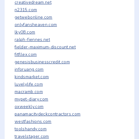
creativedream.net
n2315.com
getwebonline.com
onlyfansheaven.com
lky08.com
ralph-fiennes.net
fielder-maximum-discount.net
fitfllex.com
genesisbusinesscredit.com
inforuang.com
kindsmarket.com
luvelylife.com
macramb.com
mypet-diary.com
oxweekly.com
panamacitydeckcontractors.com
westfashions.com
toolshandy.com
travelstager.com