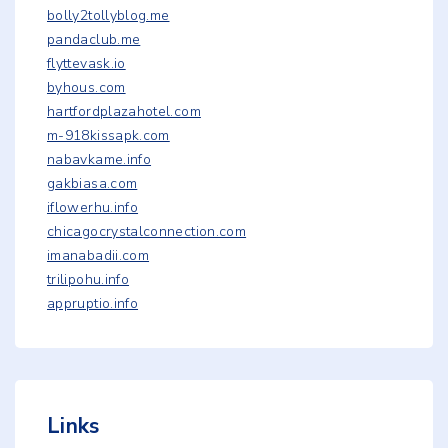
bolly2tollyblog.me
pandaclub.me
flyttevask.io
byhous.com
hartfordplazahotel.com
m-918kissapk.com
nabavkame.info
gakbiasa.com
iflowerhu.info
chicagocrystalconnection.com
imanabadii.com
trilipohu.info
appruptio.info
Links