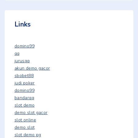
Links
domino99
qq
jurusqq
akun demo gacor
sbobet88
judi poker
domino99
bandarqq
slot demo
demo slot gacor
slot online
demo slot
slot demo pg