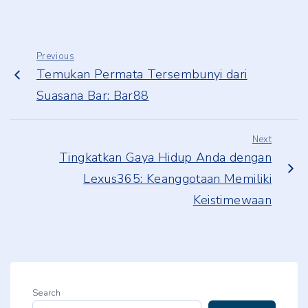
Previous
Temukan Permata Tersembunyi dari
Suasana Bar: Bar88
Next
Tingkatkan Gaya Hidup Anda dengan
Lexus365: Keanggotaan Memiliki
Keistimewaan
Search