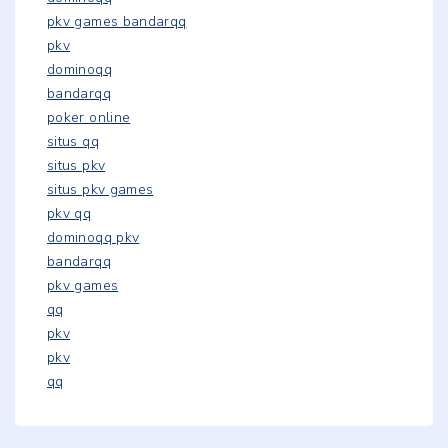
pkv games bandarqq
pkv
dominoqq
bandarqq
poker online
situs qq
situs pkv
situs pkv games
pkv qq
dominoqq pkv
bandarqq
pkv games
qq
pkv
pkv
qq