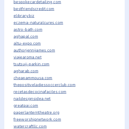
bespokecardetailing.com
bestfriendscredit.com
elibrary.biz
eczema-naturalcures.com
astro-bath.com
aghapal.com
altu-expo.com
authorjennijames.com
viajearoma.net
tsutsuji-parkin.com
agharab.com
cheapammousa.com
thepositiveladiessoccerclub.com
recetasdecocinafaciles.com
naildesignsidea.net
greatpai.com
paperlanterntheatre.org
freeworshipnetwork.com
watercraftllc.com