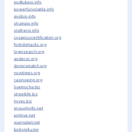
podtubeio.info
powerfulvolatile.info
qvidsio.info
shumaio.info
slotherio.info
cysapluscertification.org
fortnitehacks.org
loginsearch.org
aodecor.org
donorsmatch.org
nowtimes.org
casinoeing.org
livemocha.biz
streetlife.biz
hyves.biz
enoughinfo.net
pinhive.net
warnabet.net
bollym4u.me