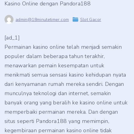
Kasino Online dengan Pandora188
admin@18minutetimer.com
Slot Gacor
[ad_1]
Permainan kasino online telah menjadi semakin
populer dalam beberapa tahun terakhir,
menawarkan pemain kesempatan untuk
menikmati semua sensasi kasino kehidupan nyata
dari kenyamanan rumah mereka sendiri. Dengan
munculnya teknologi dan internet, semakin
banyak orang yang beralih ke kasino online untuk
memperbaiki permainan mereka. Dan dengan
situs seperti Pandora188 yang memimpin,
kegembiraan permainan kasino online tidak