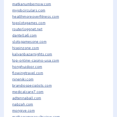
matkanumbernow.com
myjobcirculars.com
healthmoreoverfitness.com
topslotxgames.com
routerloggnet.net
dantella6.com
slotsgamesone.com
hispinzone.com
kalyanbazarnights.com
top-online-casino-usa.com
honghuidoor.com
flowingtravel.com
nineniki.com
brandiospecialists.com
medicalcare7.com
adtennaball.com
nabzah.com
mongive.com
matkagameresultsview.com