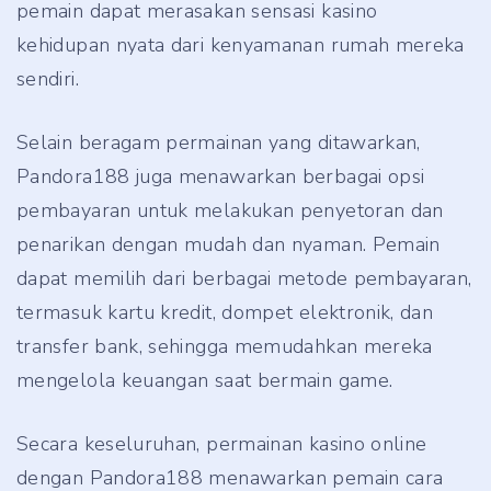
pemain dapat merasakan sensasi kasino
kehidupan nyata dari kenyamanan rumah mereka
sendiri.
Selain beragam permainan yang ditawarkan,
Pandora188 juga menawarkan berbagai opsi
pembayaran untuk melakukan penyetoran dan
penarikan dengan mudah dan nyaman. Pemain
dapat memilih dari berbagai metode pembayaran,
termasuk kartu kredit, dompet elektronik, dan
transfer bank, sehingga memudahkan mereka
mengelola keuangan saat bermain game.
Secara keseluruhan, permainan kasino online
dengan Pandora188 menawarkan pemain cara