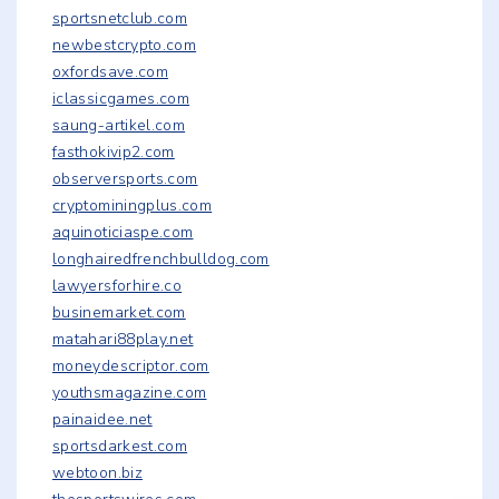
sportsnetclub.com
newbestcrypto.com
oxfordsave.com
iclassicgames.com
saung-artikel.com
fasthokivip2.com
observersports.com
cryptominingplus.com
aquinoticiaspe.com
longhairedfrenchbulldog.com
lawyersforhire.co
businemarket.com
matahari88play.net
moneydescriptor.com
youthsmagazine.com
painaidee.net
sportsdarkest.com
webtoon.biz