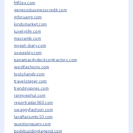
fitfllex.com
genesisbusinesscredit.com
inforuang.com
kindsmarket.com
luvelylife.com
macramb.com
mypet-diary.com
oxweekly.com
panamacitydeckcontractors.com
westfashions.com
toolshandy.com
travelstager.com
trendinspires.com
rannyephul.com
reportradar360.com
swaggyfashion.com
taraftariumtv10.com
questionquery.com
bodybuildinglegend.com