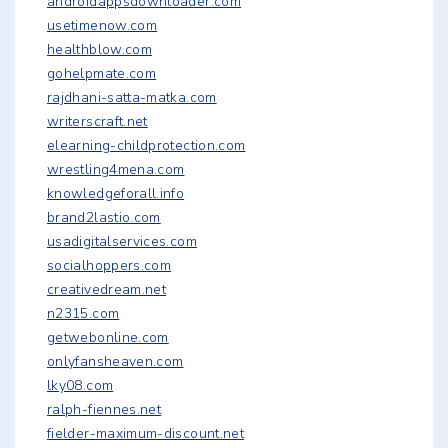
androidappsdownloader.com
usetimenow.com
healthblow.com
gohelpmate.com
rajdhani-satta-matka.com
writerscraft.net
elearning-childprotection.com
wrestling4mena.com
knowledgeforall.info
brand2lastio.com
usadigitalservices.com
socialhoppers.com
creativedream.net
n2315.com
getwebonline.com
onlyfansheaven.com
lky08.com
ralph-fiennes.net
fielder-maximum-discount.net