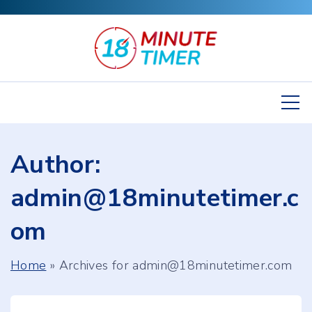
S
k
i
p
t
o
c
Author:
o
n
admin@18minutetimer.c
t
om
e
n
Home
»
Archives for
admin@18minutetimer.com
t