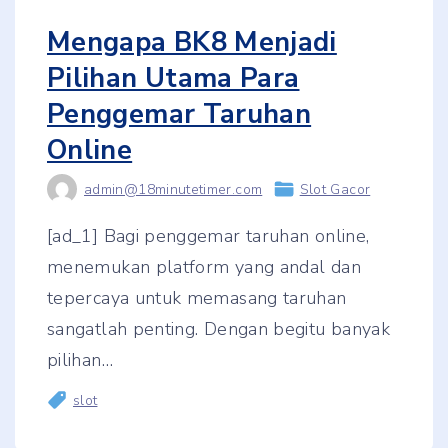
Mengapa BK8 Menjadi
Pilihan Utama Para
Penggemar Taruhan
Online
admin@18minutetimer.com
Slot Gacor
[ad_1] Bagi penggemar taruhan online,
menemukan platform yang andal dan
tepercaya untuk memasang taruhan
sangatlah penting. Dengan begitu banyak
pilihan
…
slot