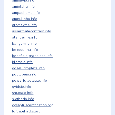
aminityio.info
amiolahu.info
ampacheme.info
ampullahu.info
aromaxme.info
asserthatecontrast.info
atenderme.info
bangumiio.info
bekosunhu.info
beneficialgrandiose.info
blomaio.info
dosellinfoplete.info
podtubeio.info
powerfulvolatile.info
qvidsio.info
shumaio.info
slotherio.info
cysapluscertification.org
fortnitehacks.org