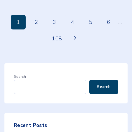
P
1
2
3
4
5
6
…
o
s
N
108
t
e
s
x
p
Search
a
t
Search
g
p
i
a
n
a
Recent Posts
g