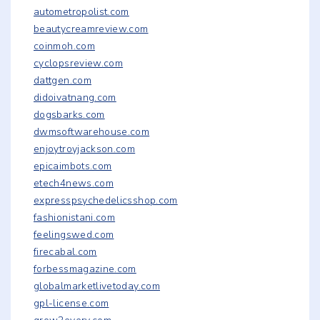
autometropolist.com
beautycreamreview.com
coinmoh.com
cyclopsreview.com
dattgen.com
didoivatnang.com
dogsbarks.com
dwmsoftwarehouse.com
enjoytroyjackson.com
epicaimbots.com
etech4news.com
expresspsychedelicsshop.com
fashionistani.com
feelingswed.com
firecabal.com
forbessmagazine.com
globalmarketlivetoday.com
gpl-license.com