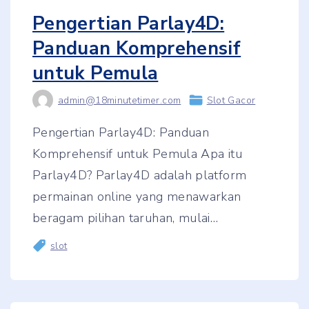
Pengertian Parlay4D:
Panduan Komprehensif
untuk Pemula
admin@18minutetimer.com
Slot Gacor
Pengertian Parlay4D: Panduan
Komprehensif untuk Pemula Apa itu
Parlay4D? Parlay4D adalah platform
permainan online yang menawarkan
beragam pilihan taruhan, mulai
…
slot