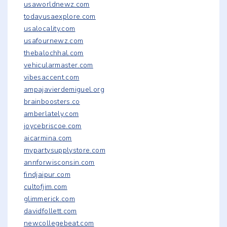
usaworldnewz.com
todayusaexplore.com
usalocality.com
usafournewz.com
thebalochhal.com
vehicularmaster.com
vibesaccent.com
ampajavierdemiguel.org
brainboosters.co
amberlately.com
joycebriscoe.com
aicarmina.com
mypartysupplystore.com
annforwisconsin.com
findjaipur.com
cultofjim.com
glimmerick.com
davidfollett.com
newcollegebeat.com