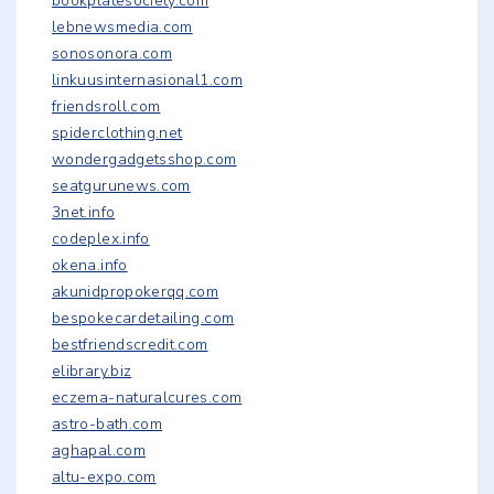
bookplatesociety.com
lebnewsmedia.com
sonosonora.com
linkuusinternasional1.com
friendsroll.com
spiderclothing.net
wondergadgetsshop.com
seatgurunews.com
3net.info
codeplex.info
okena.info
akunidpropokerqq.com
bespokecardetailing.com
bestfriendscredit.com
elibrary.biz
eczema-naturalcures.com
astro-bath.com
aghapal.com
altu-expo.com