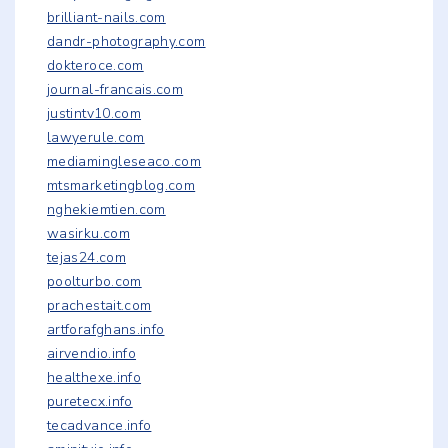
brilliant-nails.com
dandr-photography.com
dokteroce.com
journal-francais.com
justintv10.com
lawyerule.com
mediamingleseaco.com
mtsmarketingblog.com
nghekiemtien.com
wasirku.com
tejas24.com
poolturbo.com
prachestait.com
artforafghans.info
airvendio.info
healthexe.info
puretecx.info
tecadvance.info