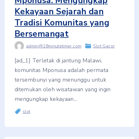
Mponusa: Mengungkap
Kekayaan Sejarah dan
Tradisi Komunitas yang
Bersemangat
admin@18minutetimer.com
Slot Gacor
[ad_1] Terletak di jantung Malawi,
komunitas Mponusa adalah permata
tersembunyi yang menunggu untuk
ditemukan oleh wisatawan yang ingin
mengungkap kekayaan
…
slot