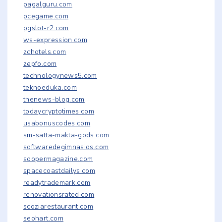
pagalguru.com
pcegame.com
pgslot-r2.com
ws-expression.com
zchotels.com
zepfo.com
technologynews5.com
teknoeduka.com
thenews-blog.com
todaycryptotimes.com
usabonuscodes.com
sm-satta-makta-gods.com
softwaredegimnasios.com
soopermagazine.com
spacecoastdailys.com
readytrademark.com
renovationsrated.com
scoziarestaurant.com
seohart.com