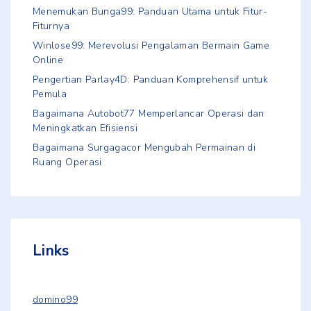
t
Menemukan Bunga99: Panduan Utama untuk Fitur-
e
Fiturnya
i
Winlose99: Merevolusi Pengalaman Bermain Game
o
Online
n
Pengertian Parlay4D: Panduan Komprehensif untuk
Pemula
Bagaimana Autobot77 Memperlancar Operasi dan
Meningkatkan Efisiensi
Bagaimana Surgagacor Mengubah Permainan di
Ruang Operasi
Links
domino99