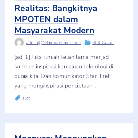
Realitas: Bangkitnya
MPOTEN dalam
Masyarakat Modern
admin@18minutetimer.com
Slot Gacor
[ad_1] Fiksi ilmiah telah lama menjadi
sumber inspirasi kemajuan teknologi di
dunia kita. Dari komunikator Star Trek
yang menginspirasi penciptaan
…
slot