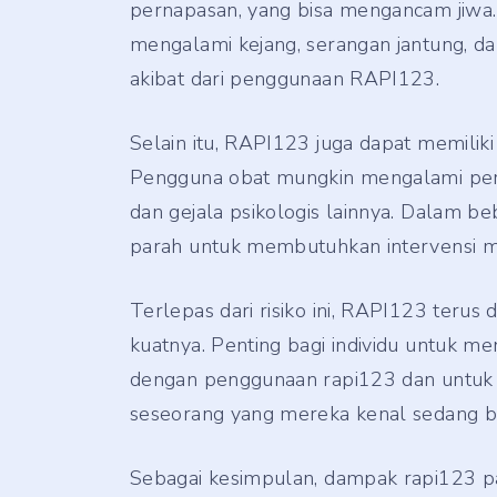
pernapasan, yang bisa mengancam jiwa.
mengalami kejang, serangan jantung, da
akibat dari penggunaan RAPI123.
Selain itu, RAPI123 juga dapat memilik
Pengguna obat mungkin mengalami peru
dan gejala psikologis lainnya. Dalam beb
parah untuk membutuhkan intervensi m
Terlepas dari risiko ini, RAPI123 terus
kuatnya. Penting bagi individu untuk me
dengan penggunaan rapi123 dan untuk 
seseorang yang mereka kenal sedang b
Sebagai kesimpulan, dampak rapi123 pa