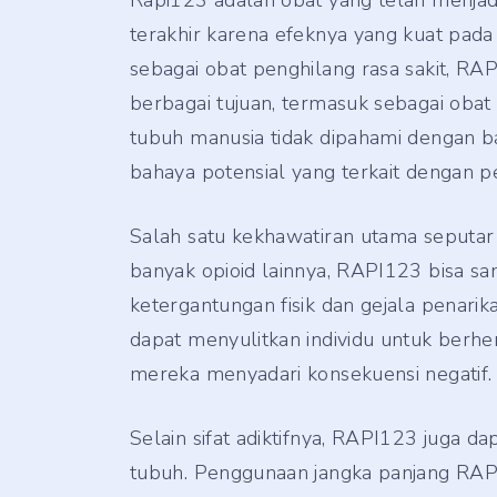
terakhir karena efeknya yang kuat pa
sebagai obat penghilang rasa sakit, RAP
berbagai tujuan, termasuk sebagai oba
tubuh manusia tidak dipahami dengan ba
bahaya potensial yang terkait dengan 
Salah satu kekhawatiran utama seputar 
banyak opioid lainnya, RAPI123 bisa sa
ketergantungan fisik dan gejala penarikan
dapat menyulitkan individu untuk berhe
mereka menyadari konsekuensi negatif.
Selain sifat adiktifnya, RAPI123 juga da
tubuh. Penggunaan jangka panjang RA