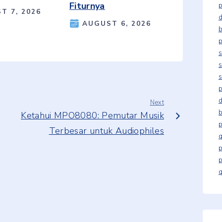
Fiturnya
T 7, 2026
AUGUST 6, 2026
p
s
s
Next
Ketahui MPO8080: Pemutar Musik
Terbesar untuk Audiophiles