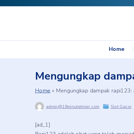
S
k
i
p
t
Home
o
c
o
Mengungkap dampak
n
t
Home
»
Mengungkap dampak rapi123: a
e
n
admin@18minutetimer.com
Slot Gacor
t
[ad_1]
Rapi123 adalah obat yang telah menjad