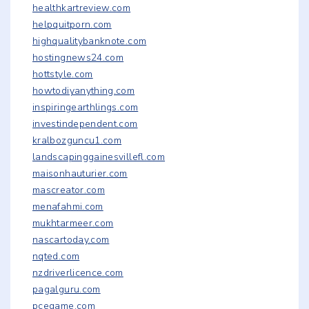
healthkartreview.com
helpquitporn.com
highqualitybanknote.com
hostingnews24.com
hottstyle.com
howtodiyanything.com
inspiringearthlings.com
investindependent.com
kralbozguncu1.com
landscapinggainesvillefl.com
maisonhauturier.com
mascreator.com
menafahmi.com
mukhtarmeer.com
nascartoday.com
nqted.com
nzdriverlicence.com
pagalguru.com
pcegame.com