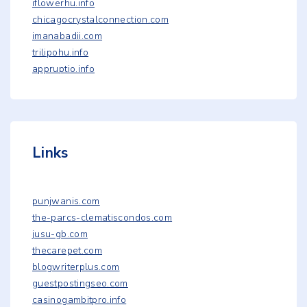
iflowerhu.info
chicagocrystalconnection.com
imanabadii.com
trilipohu.info
appruptio.info
Links
punjwanis.com
the-parcs-clematiscondos.com
jusu-gb.com
thecarepet.com
blogwriterplus.com
guestpostingseo.com
casinogambitpro.info