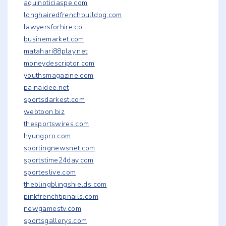
aquinoticiaspe.com
longhairedfrenchbulldog.com
lawyersforhire.co
businemarket.com
matahari88play.net
moneydescriptor.com
youthsmagazine.com
painaidee.net
sportsdarkest.com
webtoon.biz
thesportswires.com
hyungpro.com
sportingnewsnet.com
sportstime24day.com
sporteslive.com
theblingblingshields.com
pinkfrenchtipnails.com
newgamestv.com
sportsgallerys.com