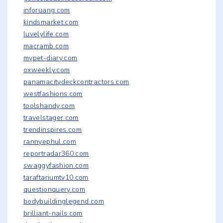
inforuang.com
kindsmarket.com
luvelylife.com
macramb.com
mypet-diary.com
oxweekly.com
panamacitydeckcontractors.com
westfashions.com
toolshandy.com
travelstager.com
trendinspires.com
rannyephul.com
reportradar360.com
swaggyfashion.com
taraftariumtv10.com
questionquery.com
bodybuildinglegend.com
brilliant-nails.com