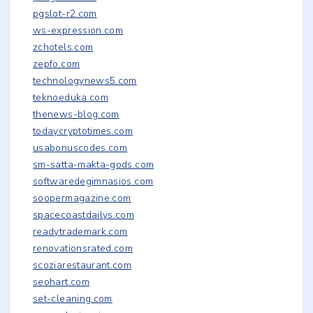
pgslot-r2.com
ws-expression.com
zchotels.com
zepfo.com
technologynews5.com
teknoeduka.com
thenews-blog.com
todaycryptotimes.com
usabonuscodes.com
sm-satta-makta-gods.com
softwaredegimnasios.com
soopermagazine.com
spacecoastdailys.com
readytrademark.com
renovationsrated.com
scoziarestaurant.com
seohart.com
set-cleaning.com