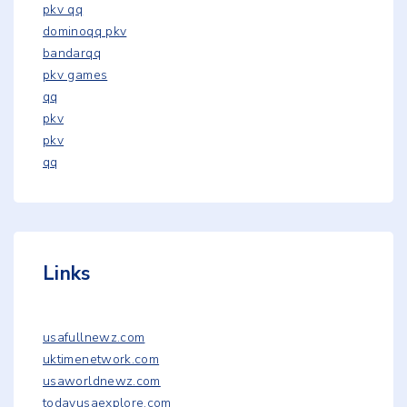
pkv qq
dominoqq pkv
bandarqq
pkv games
qq
pkv
pkv
qq
Links
usafullnewz.com
uktimenetwork.com
usaworldnewz.com
todayusaexplore.com