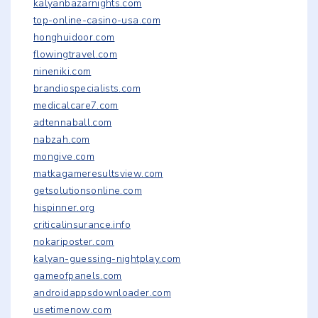
kalyanbazarnights.com
top-online-casino-usa.com
honghuidoor.com
flowingtravel.com
nineniki.com
brandiospecialists.com
medicalcare7.com
adtennaball.com
nabzah.com
mongive.com
matkagameresultsview.com
getsolutionsonline.com
hispinner.org
criticalinsurance.info
nokariposter.com
kalyan-guessing-nightplay.com
gameofpanels.com
androidappsdownloader.com
usetimenow.com