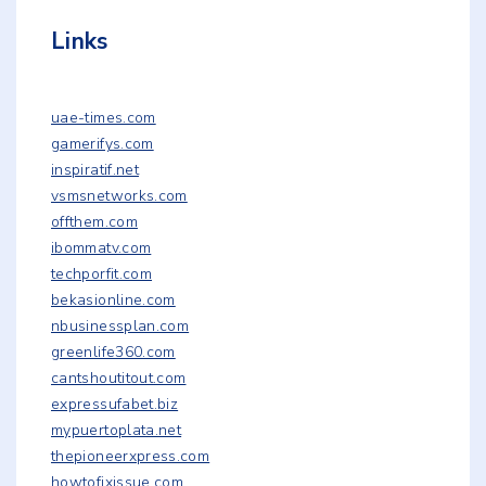
Links
uae-times.com
gamerifys.com
inspiratif.net
vsmsnetworks.com
offthem.com
ibommatv.com
techporfit.com
bekasionline.com
nbusinessplan.com
greenlife360.com
cantshoutitout.com
expressufabet.biz
mypuertoplata.net
thepioneerxpress.com
howtofixissue.com