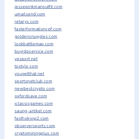
jessepinkmanoutfit.com
umailsend.com
retarys.com
fasterformationcpf.com
goldensnuggles.com
lookbattlemap.com
buyrdpservice.com
yesport.net
tostylo.com
yougetthat.net
sportsnetclub.com
newbestcrypto.com
oxfordsave.com
iclassicgames.com
saung-artikel.com
fasthokivip2.com
observersports.com
cryptominingplus.com