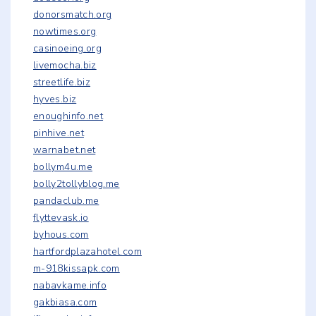
donorsmatch.org
nowtimes.org
casinoeing.org
livemocha.biz
streetlife.biz
hyves.biz
enoughinfo.net
pinhive.net
warnabet.net
bollym4u.me
bolly2tollyblog.me
pandaclub.me
flyttevask.io
byhous.com
hartfordplazahotel.com
m-918kissapk.com
nabavkame.info
gakbiasa.com