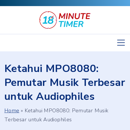
S
k
i
p
t
o
c
Ketahui MPO8080:
o
n
Pemutar Musik Terbesar
t
untuk Audiophiles
e
n
Home
»
Ketahui MPO8080: Pemutar Musik
t
Terbesar untuk Audiophiles