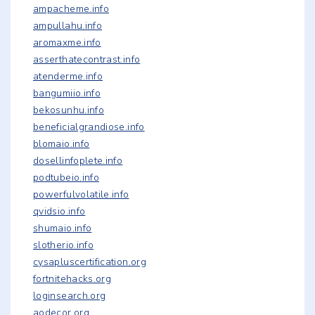
ampacheme.info
ampullahu.info
aromaxme.info
asserthatecontrast.info
atenderme.info
bangumiio.info
bekosunhu.info
beneficialgrandiose.info
blomaio.info
dosellinfoplete.info
podtubeio.info
powerfulvolatile.info
qvidsio.info
shumaio.info
slotherio.info
cysapluscertification.org
fortnitehacks.org
loginsearch.org
aodecor.org