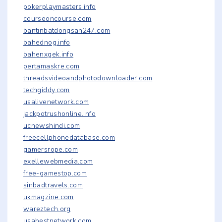
pokerplaymasters.info
courseoncourse.com
bantinbatdongsan247.com
bahednog.info
bahenxgek.info
pertamaskre.com
threadsvideoandphotodownloader.com
techgiddy.com
usalivenetwork.com
jackpotrushonline.info
ucnewshindi.com
freecellphonedatabase.com
gamersrope.com
exellewebmedia.com
free-gamestop.com
sinbadtravels.com
ukmagzine.com
wareztech.org
usabestnetwork.com