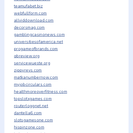
teamufabet.biz
webfullform.com
allviddownload.com
decorsmag.com
gamblingcasinonews.com
universitiesofamerica.net
progameofbrands.com
qbreview.org
servicewueste.org
zippyrevs.com
matkanumbernow.com
myjobcirculars.com
healthmoreoverfitness.com
topslotxgames.com
routerloggnet.net
dantella6.com
slotsgamesone.com
hispinzone.com