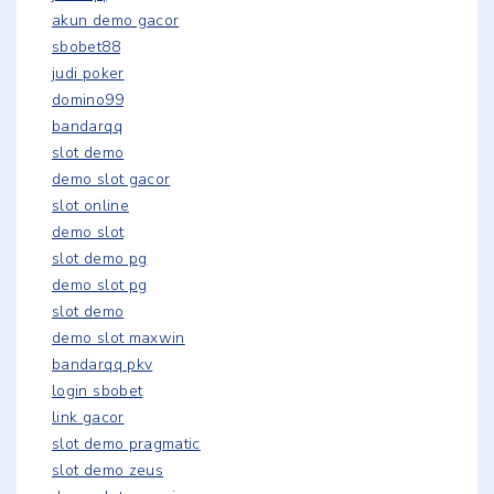
akun demo gacor
sbobet88
judi poker
domino99
bandarqq
slot demo
demo slot gacor
slot online
demo slot
slot demo pg
demo slot pg
slot demo
demo slot maxwin
bandarqq pkv
login sbobet
link gacor
slot demo pragmatic
slot demo zeus