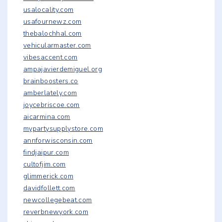
usalocality.com
usafournewz.com
thebalochhal.com
vehicularmaster.com
vibesaccent.com
ampajavierdemiguel.org
brainboosters.co
amberlately.com
joycebriscoe.com
aicarmina.com
mypartysupplystore.com
annforwisconsin.com
findjaipur.com
cultofjim.com
glimmerick.com
davidfollett.com
newcollegebeat.com
reverbnewyork.com