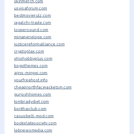
skinmerch.com
usvisaforum.com
bestmovierulz.com
jagalchi-trade.com
loopersound.com
minapenelope.com
justicereformalliance.com
cryptoglax.com
ohiohobbyplus.com
bogothemes.com
ajino-mingei.com
yourfreehost.info
cheapnorthfacejacketsm.com
gurjoshhomes.com
tombradydiet.com
bonthaiclub.com
casusbelli-mod.com
bookplatesociety.com
lebnewsmedia.com