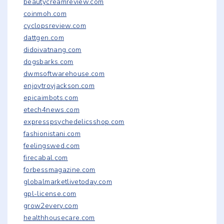
beautycreamreview.com
coinmoh.com
cyclopsreview.com
dattgen.com
didoivatnang.com
dogsbarks.com
dwmsoftwarehouse.com
enjoytroyjackson.com
epicaimbots.com
etech4news.com
expresspsychedelicsshop.com
fashionistani.com
feelingswed.com
firecabal.com
forbessmagazine.com
globalmarketlivetoday.com
gpl-license.com
grow2every.com
healthhousecare.com