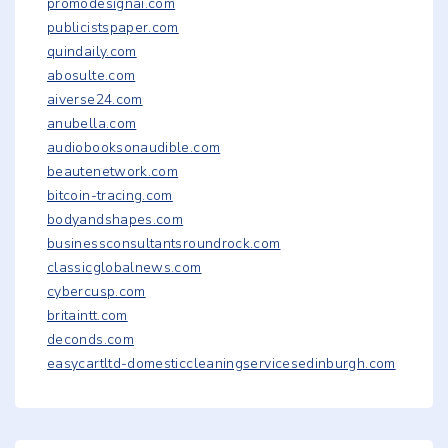
promodesignai.com
publicistspaper.com
quindaily.com
abosulte.com
aiverse24.com
anubella.com
audiobooksonaudible.com
beautenetwork.com
bitcoin-tracing.com
bodyandshapes.com
businessconsultantsroundrock.com
classicglobalnews.com
cybercusp.com
britaintt.com
deconds.com
easycartltd-domesticcleaningservicesedinburgh.com