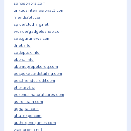
sonosonora.com
linkuusinternasional1.com
friendsroll.com
spiderclothing.net
wondergadgetsshop.com
seatgurunews.com
3net.info
codeplex.info
okena.info
akunidpropokerqq.com
bespokecardetailing.com
bestfriendscredit.com
elibrary.biz
eczema-naturalcures.com
astro-bath.com
aghapal.com
altu-expo.com
authorjennijames.com
viajearoma.net