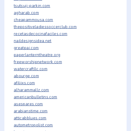
tsutsuji-parkin.com
agharab.com
cheapammousa.com
thepositiveladiessoccerclub.com
recetasdecocinafaciles.com
naildesignsidea.net
greatpai.com
paperlanterntheatre.org
freeworshipnetwork.com
watercraftllc.com
abourge.com
afiliixs.com
alharammallz.com
americanbulletins.com
asespares.com
arabianstime.com
atticabblues.com
autometropolist.com