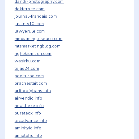
dandr-photography.com
dokteroce.com
journal-francais.com
justintv10.com
lawyerule.com
mediamingleseaco.com
mtsmarketingblog.com
nghekiemtien.com
wasirku.com
tejas24.com
poolturbo.com
prachestait.com
artforafghans.info
airvendio.info
healthexe.info
puretecx.info
tecadvance.info
aminityio.info
amiolahu.info