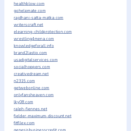
healthblow.com
gohelpmate.com
rajdhani-satta-matka.com
writerscraft.net
elearning-childprotection.com
wrestling4mena.com
knowledgeforall.info
brand2lastio.com
usadigitalservices.com
socialhoppers.com
creativedream.net
n2315.com
getwebonline.com
onlyfansheaven.com
lky08.com
ralph-fiennes.net
fielder-maximum-discount.net
fitfllex.com
genesisbusinesscredit.com