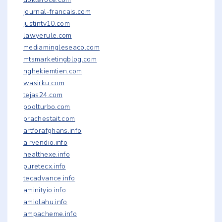
journal-francais.com
justintv10.com
lawyerule.com
mediamingleseaco.com
mtsmarketingblog.com
nghekiemtien.com
wasirku.com
tejas24.com
poolturbo.com
prachestait.com
artforafghans.info
airvendio.info
healthexe.info
puretecx.info
tecadvance.info
aminityio.info
amiolahu.info
ampacheme.info