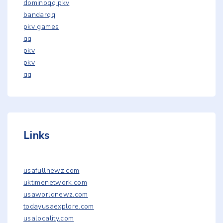
dominoqq pkv
bandarqq
pkv games
qq
pkv
pkv
qq
Links
usafullnewz.com
uktimenetwork.com
usaworldnewz.com
todayusaexplore.com
usalocality.com