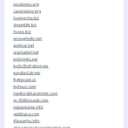
nowtimes.org
casinoeing.org
livemocha.biz
streetlife.biz
hyves.biz
enoughinfo.net
pinhive.net
warnabet.net
bollym4u.me
bolly2tollyblog.me
pandaclub.me
flyttevask.io
byhous.com
hartfordplazahotel.com
m-918kissapk.com
nabavkame.info
gakbiasa.com
iflowerhu.info
chicagocrystalconnection.com