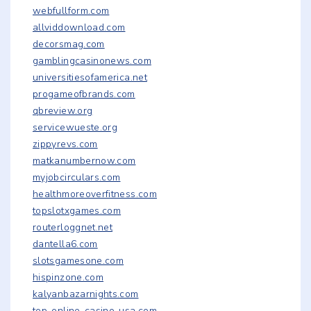
webfullform.com
allviddownload.com
decorsmag.com
gamblingcasinonews.com
universitiesofamerica.net
progameofbrands.com
qbreview.org
servicewueste.org
zippyrevs.com
matkanumbernow.com
myjobcirculars.com
healthmoreoverfitness.com
topslotxgames.com
routerloggnet.net
dantella6.com
slotsgamesone.com
hispinzone.com
kalyanbazarnights.com
top-online-casino-usa.com