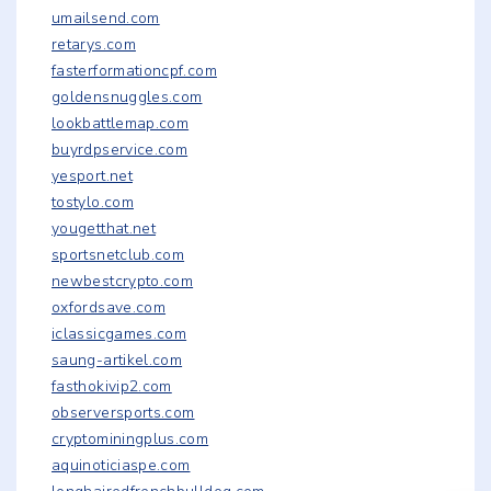
umailsend.com
retarys.com
fasterformationcpf.com
goldensnuggles.com
lookbattlemap.com
buyrdpservice.com
yesport.net
tostylo.com
yougetthat.net
sportsnetclub.com
newbestcrypto.com
oxfordsave.com
iclassicgames.com
saung-artikel.com
fasthokivip2.com
observersports.com
cryptominingplus.com
aquinoticiaspe.com