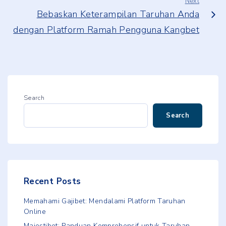
Next
Bebaskan Keterampilan Taruhan Anda
dengan Platform Ramah Pengguna Kangbet
Search
Search
Recent Posts
Memahami Gajibet: Mendalami Platform Taruhan
Online
Majestibet: Panduan Komprehensif untuk Taruhan