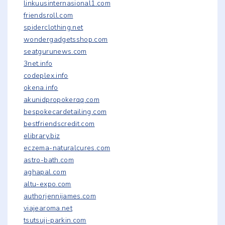
linkuusinternasional1.com
friendsroll.com
spiderclothing.net
wondergadgetsshop.com
seatgurunews.com
3net.info
codeplex.info
okena.info
akunidpropokerqq.com
bespokecardetailing.com
bestfriendscredit.com
elibrary.biz
eczema-naturalcures.com
astro-bath.com
aghapal.com
altu-expo.com
authorjennijames.com
viajearoma.net
tsutsuji-parkin.com