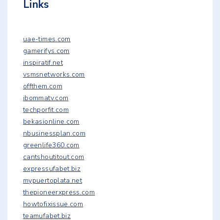
Links
uae-times.com
gamerifys.com
inspiratif.net
vsmsnetworks.com
offthem.com
ibommatv.com
techporfit.com
bekasionline.com
nbusinessplan.com
greenlife360.com
cantshoutitout.com
expressufabet.biz
mypuertoplata.net
thepioneerxpress.com
howtofixissue.com
teamufabet.biz