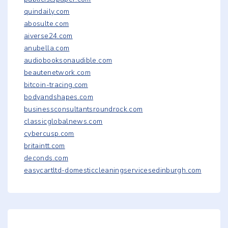
quindaily.com
abosulte.com
aiverse24.com
anubella.com
audiobooksonaudible.com
beautenetwork.com
bitcoin-tracing.com
bodyandshapes.com
businessconsultantsroundrock.com
classicglobalnews.com
cybercusp.com
britaintt.com
deconds.com
easycartltd-domesticcleaningservicesedinburgh.com