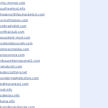
jino-mingei.com
ourfreehost.info
cheapnorthfacejacketsm.com
gurjoshhomes.com
tombradydiet.com
bonthaiclub.com
casusbelli-mod.com
bookplatesociety.com
lebnewsmedia.com
sonosonora.com
inkuusinternasional1.com
riendsroll.com
piderclothing.net
wondergadgetsshop.com
seatgurunews.com
net.info
odeplex.info
kena.info
akunidpropokerqq.com