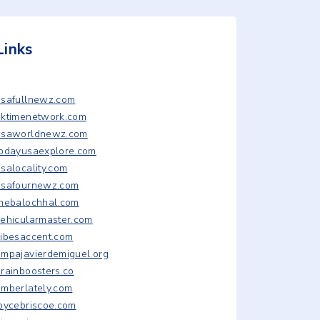
Links
usafullnewz.com
uktimenetwork.com
usaworldnewz.com
todayusaexplore.com
salocality.com
usafournewz.com
thebalochhal.com
vehicularmaster.com
vibesaccent.com
ampajavierdemiguel.org
rainboosters.co
amberlately.com
joycebriscoe.com