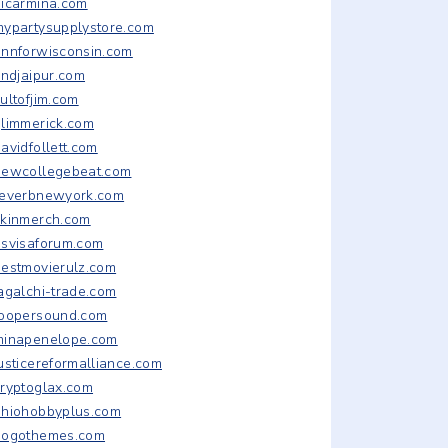
aicarmina.com
mypartysupplystore.com
annforwisconsin.com
indjaipur.com
ultofjim.com
glimmerick.com
avidfollett.com
newcollegebeat.com
reverbnewyork.com
skinmerch.com
usvisaforum.com
bestmovierulz.com
agalchi-trade.com
loopersound.com
minapenelope.com
usticereformalliance.com
cryptoglax.com
ohiohobbyplus.com
bogothemes.com