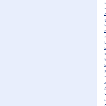
a
y
l
f
s
3
c
o