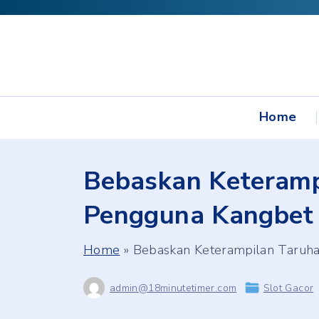
S
k
i
p
t
Home
o
c
o
Bebaskan Keteramp
n
Pengguna Kangbet
t
e
Home
»
Bebaskan Keterampilan Taruh
n
t
admin@18minutetimer.com
Slot Gacor