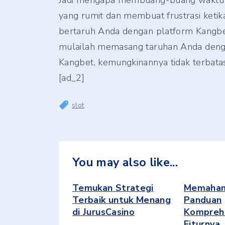
yang rumit dan membuat frustrasi keti
bertaruh Anda dengan platform Kangbet
mulailah memasang taruhan Anda denga
Kangbet, kemungkinannya tidak terbatas
[ad_2]
slot
You may also like...
Temukan Strategi
Memahami
Terbaik untuk Menang
Panduan
di JurusCasino
Komprehe
Fiturnya