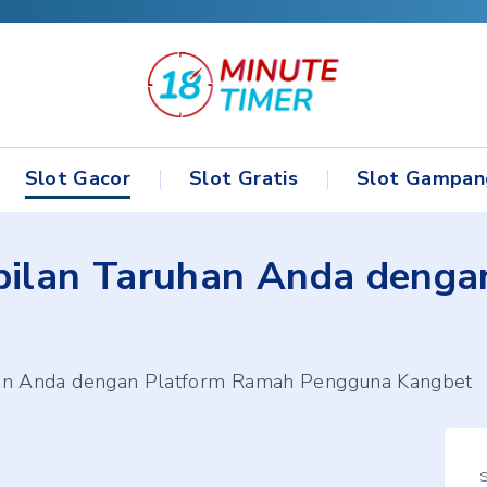
Slot Gacor
Slot Gratis
Slot Gampan
ilan Taruhan Anda denga
an Anda dengan Platform Ramah Pengguna Kangbet
S