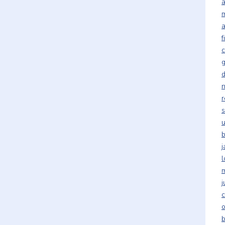
f
c
d
j
j