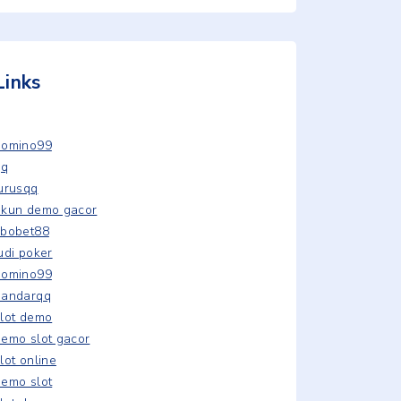
Links
domino99
qq
jurusqq
akun demo gacor
sbobet88
udi poker
domino99
bandarqq
slot demo
demo slot gacor
lot online
demo slot