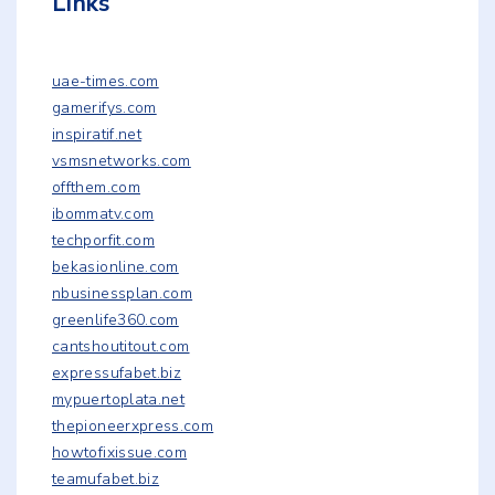
Links
uae-times.com
gamerifys.com
inspiratif.net
vsmsnetworks.com
offthem.com
ibommatv.com
techporfit.com
bekasionline.com
nbusinessplan.com
greenlife360.com
cantshoutitout.com
expressufabet.biz
mypuertoplata.net
thepioneerxpress.com
howtofixissue.com
teamufabet.biz