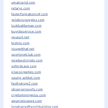
umailsend.com
retarys.com
fasterformationcpf.com
goldensnuggles.com
lookbattlemap.com
buyrdpservice.com
yesport.net
tostylo.com
yougetthat.net
sportsnetclub.com
newbestcrypto.com
oxfordsave.com
iclassicgames.com
saung-artikel.com
fasthokivip2.com
observersports.com
cryptominingplus.com
aquinoticiaspe.com
longhairedfrenchbulldog.com