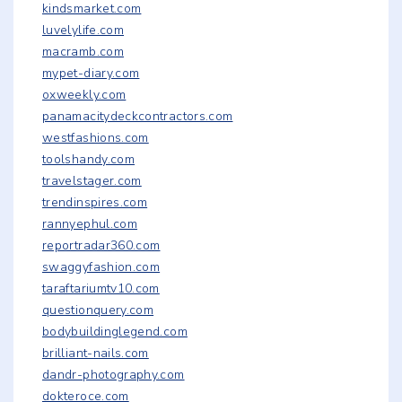
kindsmarket.com
luvelylife.com
macramb.com
mypet-diary.com
oxweekly.com
panamacitydeckcontractors.com
westfashions.com
toolshandy.com
travelstager.com
trendinspires.com
rannyephul.com
reportradar360.com
swaggyfashion.com
taraftariumtv10.com
questionquery.com
bodybuildinglegend.com
brilliant-nails.com
dandr-photography.com
dokteroce.com