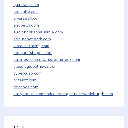
quindaily.com
abosulte.com
aiverse24.com
anubella.com
audiobooksonaudible.com
beautenetwork.com
bitcoin-tracing.com
bodyandshapes.com
businessconsultantsroundrock.com
classicglobalnews.com
cybercusp.com
britaintt.com
deconds.com
easycartltd-domesticcleaningservicesedinburgh.com