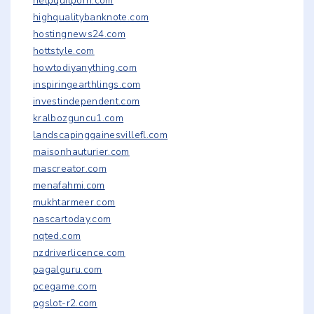
helpquitporn.com
highqualitybanknote.com
hostingnews24.com
hottstyle.com
howtodiyanything.com
inspiringearthlings.com
investindependent.com
kralbozguncu1.com
landscapinggainesvillefl.com
maisonhauturier.com
mascreator.com
menafahmi.com
mukhtarmeer.com
nascartoday.com
nqted.com
nzdriverlicence.com
pagalguru.com
pcegame.com
pgslot-r2.com