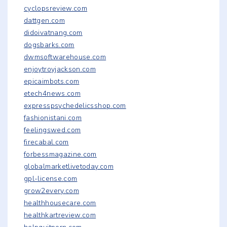
cyclopsreview.com
dattgen.com
didoivatnang.com
dogsbarks.com
dwmsoftwarehouse.com
enjoytroyjackson.com
epicaimbots.com
etech4news.com
expresspsychedelicsshop.com
fashionistani.com
feelingswed.com
firecabal.com
forbessmagazine.com
globalmarketlivetoday.com
gpl-license.com
grow2every.com
healthhousecare.com
healthkartreview.com