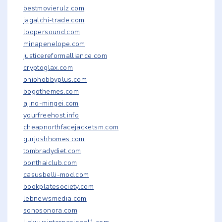
bestmovierulz.com
jagalchi-trade.com
loopersound.com
minapenelope.com
justicereformalliance.com
cryptoglax.com
ohiohobbyplus.com
bogothemes.com
ajino-mingei.com
yourfreehost.info
cheapnorthfacejacketsm.com
gurjoshhomes.com
tombradydiet.com
bonthaiclub.com
casusbelli-mod.com
bookplatesociety.com
lebnewsmedia.com
sonosonora.com