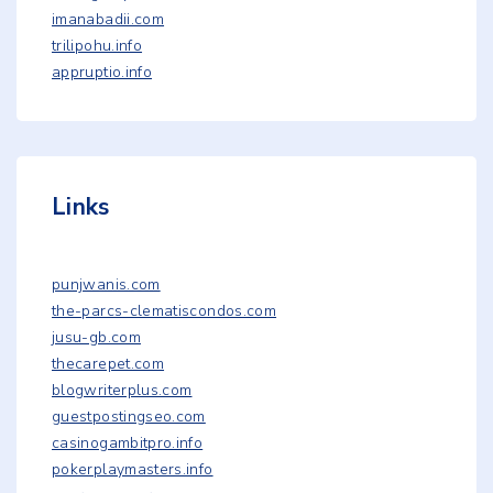
imanabadii.com
trilipohu.info
appruptio.info
Links
punjwanis.com
the-parcs-clematiscondos.com
jusu-gb.com
thecarepet.com
blogwriterplus.com
guestpostingseo.com
casinogambitpro.info
pokerplaymasters.info