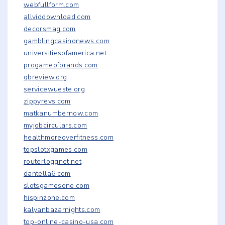
webfullform.com
allviddownload.com
decorsmag.com
gamblingcasinonews.com
universitiesofamerica.net
progameofbrands.com
qbreview.org
servicewueste.org
zippyrevs.com
matkanumbernow.com
myjobcirculars.com
healthmoreoverfitness.com
topslotxgames.com
routerloggnet.net
dantella6.com
slotsgamesone.com
hispinzone.com
kalyanbazarnights.com
top-online-casino-usa.com