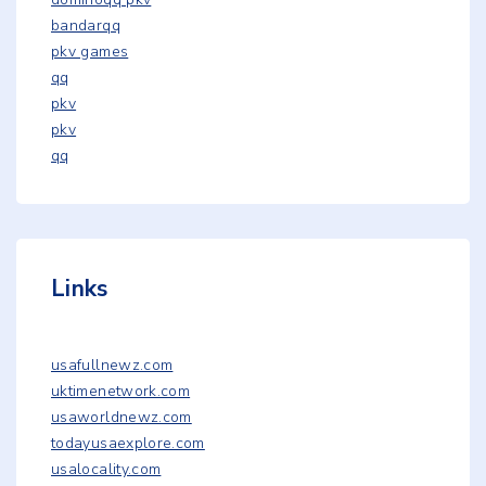
bandarqq
pkv games
qq
pkv
pkv
qq
Links
usafullnewz.com
uktimenetwork.com
usaworldnewz.com
todayusaexplore.com
usalocality.com