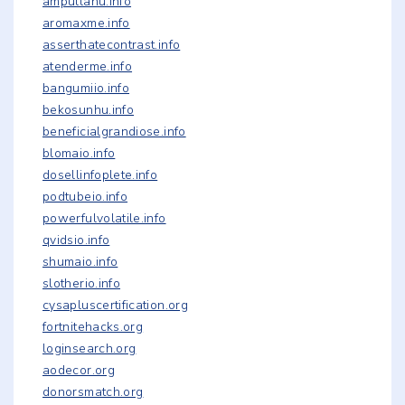
ampullahu.info
aromaxme.info
asserthatecontrast.info
atenderme.info
bangumiio.info
bekosunhu.info
beneficialgrandiose.info
blomaio.info
dosellinfoplete.info
podtubeio.info
powerfulvolatile.info
qvidsio.info
shumaio.info
slotherio.info
cysapluscertification.org
fortnitehacks.org
loginsearch.org
aodecor.org
donorsmatch.org