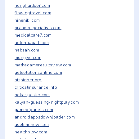
honghuidoor.com
flowingtravel.com
nineniki.com
brandiospecialists.com
medicalcare7.com
adtennaball.com
nabzah.com
mongive.com
matkagameresultsview.com
getsolutionsonline.com
hispinner.org
criticalinsurance.info
nokariposter.com
kalyan-guessing-nightplay.com
gameofpanels.com
androidappsdownloader.com
usetimenow.com
healthblow.com