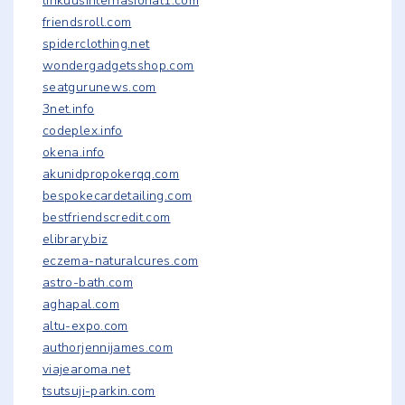
linkuusinternasional1.com
friendsroll.com
spiderclothing.net
wondergadgetsshop.com
seatgurunews.com
3net.info
codeplex.info
okena.info
akunidpropokerqq.com
bespokecardetailing.com
bestfriendscredit.com
elibrary.biz
eczema-naturalcures.com
astro-bath.com
aghapal.com
altu-expo.com
authorjennijames.com
viajearoma.net
tsutsuji-parkin.com