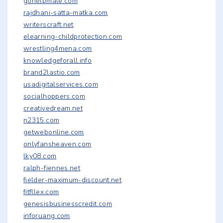
gohelpmate.com
rajdhani-satta-matka.com
writerscraft.net
elearning-childprotection.com
wrestling4mena.com
knowledgeforall.info
brand2lastio.com
usadigitalservices.com
socialhoppers.com
creativedream.net
n2315.com
getwebonline.com
onlyfansheaven.com
lky08.com
ralph-fiennes.net
fielder-maximum-discount.net
fitfllex.com
genesisbusinesscredit.com
inforuang.com