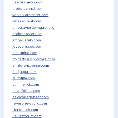
usafournewz.com
thebalochhal.com
vehicularmaster.com
vibesaccent.com
ampajavierdemiguel.org
brainboosters.co
amberlately.com
joycebriscoe.com
aicarmina.com
mypartysupplystore.com
annforwisconsin.com
findjaipur.com
cultofjim.com
glimmerick.com
davidfollett.com
newcollegebeat.com
reverbnewyork.com
skinmerch.com
usvisaforum.com