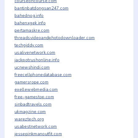
courseoncourse.com
bantinbatdongsan247.com
bahednog.info
bahenxgek.info
pertamaskre.com
threadsvideoandphotodownloader.com
techgiddy.com
usalivenetwork.com
jackpotrushonline.info
ucnewshindi.com
freecellphonedatabase.com
gamersrope.com
exellewebmedia.com
free-gamestop.com
sinbadtravels.com
ukmagzine.com
wareztech.org
usabestnetwork.com
jessepinkmanoutfit.com