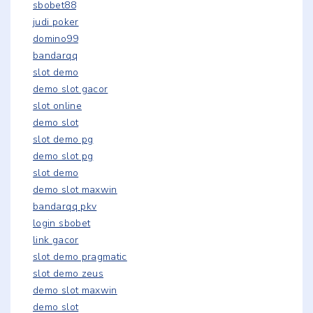
sbobet88
judi poker
domino99
bandarqq
slot demo
demo slot gacor
slot online
demo slot
slot demo pg
demo slot pg
slot demo
demo slot maxwin
bandarqq pkv
login sbobet
link gacor
slot demo pragmatic
slot demo zeus
demo slot maxwin
demo slot