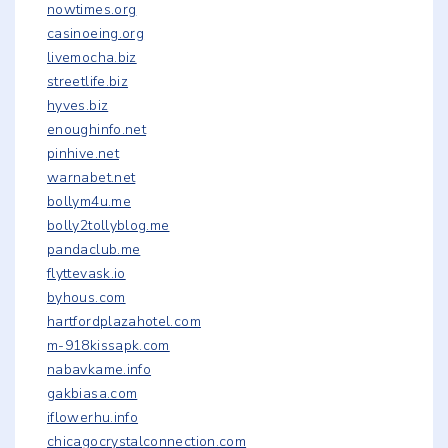
nowtimes.org
casinoeing.org
livemocha.biz
streetlife.biz
hyves.biz
enoughinfo.net
pinhive.net
warnabet.net
bollym4u.me
bolly2tollyblog.me
pandaclub.me
flyttevask.io
byhous.com
hartfordplazahotel.com
m-918kissapk.com
nabavkame.info
gakbiasa.com
iflowerhu.info
chicagocrystalconnection.com