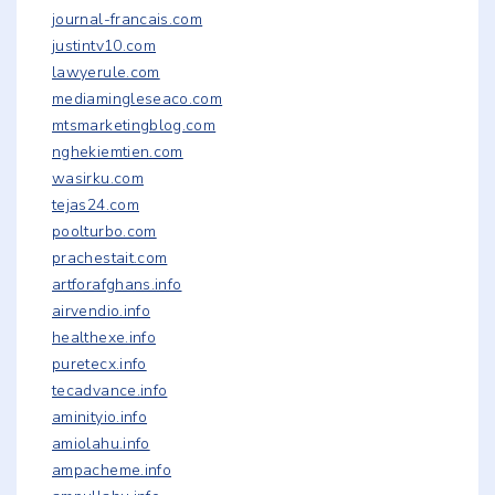
journal-francais.com
justintv10.com
lawyerule.com
mediamingleseaco.com
mtsmarketingblog.com
nghekiemtien.com
wasirku.com
tejas24.com
poolturbo.com
prachestait.com
artforafghans.info
airvendio.info
healthexe.info
puretecx.info
tecadvance.info
aminityio.info
amiolahu.info
ampacheme.info