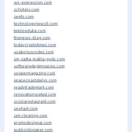
ws-expression.com
zchotels.com
zepfo.com
technologynews5.com
teknoeduka.com
thenews-blog.com
todaycryptotimes.com
usabonuscodes.com
sm-satta-makta-gods.com
softwaredegimnasios.com
soopermagazine.com
spacecoastdailys.com
readytrademark.com
renovationsrated.com
scoziarestaurant.com
seohart.com
set-cleaning.com
promodesignai.com
publicistspaper.com