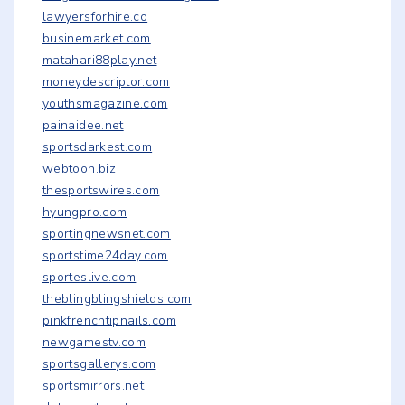
lawyersforhire.co
businemarket.com
matahari88play.net
moneydescriptor.com
youthsmagazine.com
painaidee.net
sportsdarkest.com
webtoon.biz
thesportswires.com
hyungpro.com
sportingnewsnet.com
sportstime24day.com
sporteslive.com
theblingblingshields.com
pinkfrenchtipnails.com
newgamestv.com
sportsgallerys.com
sportsmirrors.net