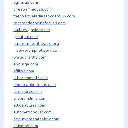
agharab.com
cheapammousa.com
thepositiveladiessoccerclub.com
recetasdecocinafaciles.com
naildesignsidea.net
greatpai.com
paperlanterntheatre.org
freeworshipnetwork.com
watercraftllc.com
abourge.com
afiliixs.com
alharammallz.com
americanbulletins.com
asespares.com
arabianstime.com
atticabblues.com
autometropolist.com
beautycreamreview.com
coinmoh.com