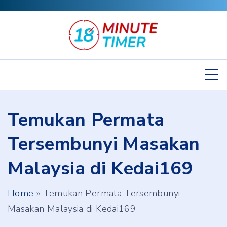
S
k
i
p
t
o
c
Temukan Permata
o
n
Tersembunyi Masakan
t
Malaysia di Kedai169
e
n
Home
»
Temukan Permata Tersembunyi
t
Masakan Malaysia di Kedai169