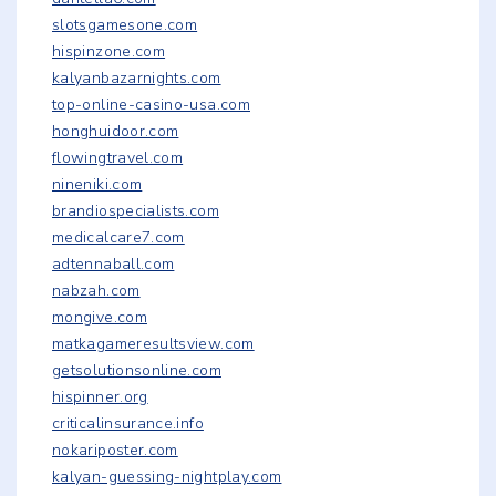
slotsgamesone.com
hispinzone.com
kalyanbazarnights.com
top-online-casino-usa.com
honghuidoor.com
flowingtravel.com
nineniki.com
brandiospecialists.com
medicalcare7.com
adtennaball.com
nabzah.com
mongive.com
matkagameresultsview.com
getsolutionsonline.com
hispinner.org
criticalinsurance.info
nokariposter.com
kalyan-guessing-nightplay.com