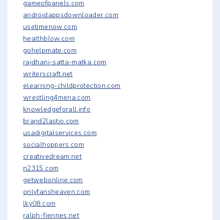
gameofpanels.com
androidappsdownloader.com
usetimenow.com
healthblow.com
gohelpmate.com
rajdhani-satta-matka.com
writerscraft.net
elearning-childprotection.com
wrestling4mena.com
knowledgeforall.info
brand2lastio.com
usadigitalservices.com
socialhoppers.com
creativedream.net
n2315.com
getwebonline.com
onlyfansheaven.com
lky08.com
ralph-fiennes.net