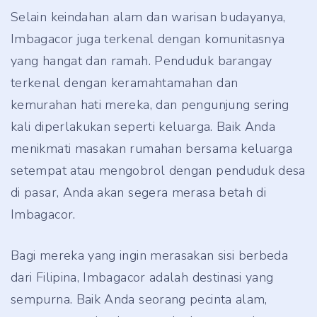
Selain keindahan alam dan warisan budayanya,
Imbagacor juga terkenal dengan komunitasnya
yang hangat dan ramah. Penduduk barangay
terkenal dengan keramahtamahan dan
kemurahan hati mereka, dan pengunjung sering
kali diperlakukan seperti keluarga. Baik Anda
menikmati masakan rumahan bersama keluarga
setempat atau mengobrol dengan penduduk desa
di pasar, Anda akan segera merasa betah di
Imbagacor.
Bagi mereka yang ingin merasakan sisi berbeda
dari Filipina, Imbagacor adalah destinasi yang
sempurna. Baik Anda seorang pecinta alam,