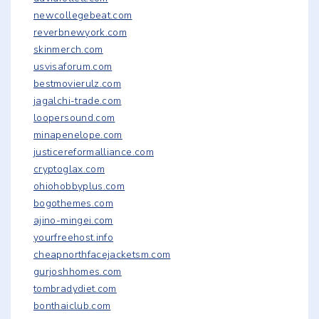
newcollegebeat.com
reverbnewyork.com
skinmerch.com
usvisaforum.com
bestmovierulz.com
jagalchi-trade.com
loopersound.com
minapenelope.com
justicereformalliance.com
cryptoglax.com
ohiohobbyplus.com
bogothemes.com
ajino-mingei.com
yourfreehost.info
cheapnorthfacejacketsm.com
gurjoshhomes.com
tombradydiet.com
bonthaiclub.com