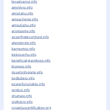
tecadvance.info
aminityio.info
amiolahu.info
ampacheme.info
ampullahu.info
aromaxme.info
asserthatecontrast.info
atenderme.info
bangumiio.info
bekosunhu.info
beneficialgrandiose.info
blomaio.info
dosellinfoplete.info
podtubeio.info
powerfulvolatile.info
qvidsio.info
shumaio.info
slotherio.info
cysapluscertification.org