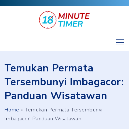
S
k
i
p
t
o
c
Temukan Permata
o
n
Tersembunyi Imbagacor:
t
Panduan Wisatawan
e
n
Home
»
Temukan Permata Tersembunyi
t
Imbagacor: Panduan Wisatawan