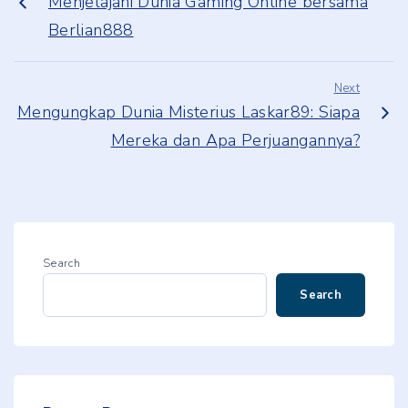
Menjelajahi Dunia Gaming Online bersama
Berlian888
Next
Mengungkap Dunia Misterius Laskar89: Siapa
Mereka dan Apa Perjuangannya?
Search
Search