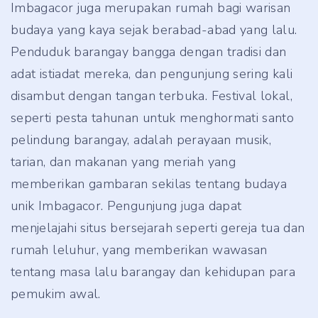
Imbagacor juga merupakan rumah bagi warisan
budaya yang kaya sejak berabad-abad yang lalu.
Penduduk barangay bangga dengan tradisi dan
adat istiadat mereka, dan pengunjung sering kali
disambut dengan tangan terbuka. Festival lokal,
seperti pesta tahunan untuk menghormati santo
pelindung barangay, adalah perayaan musik,
tarian, dan makanan yang meriah yang
memberikan gambaran sekilas tentang budaya
unik Imbagacor. Pengunjung juga dapat
menjelajahi situs bersejarah seperti gereja tua dan
rumah leluhur, yang memberikan wawasan
tentang masa lalu barangay dan kehidupan para
pemukim awal.