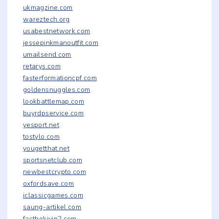
ukmagzine.com
wareztech.org
usabestnetwork.com
jessepinkmanoutfit.com
umailsend.com
retarys.com
fasterformationcpf.com
goldensnuggles.com
lookbattlemap.com
buyrdpservice.com
yesport.net
tostylo.com
yougetthat.net
sportsnetclub.com
newbestcrypto.com
oxfordsave.com
iclassicgames.com
saung-artikel.com
fasthokivip2.com