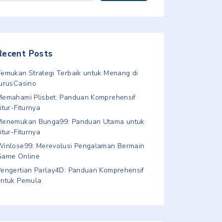
Recent Posts
Temukan Strategi Terbaik untuk Menang di
JurusCasino
Memahami Plisbet: Panduan Komprehensif
itur-Fiturnya
Menemukan Bunga99: Panduan Utama untuk
itur-Fiturnya
Winlose99: Merevolusi Pengalaman Bermain
Game Online
Pengertian Parlay4D: Panduan Komprehensif
untuk Pemula