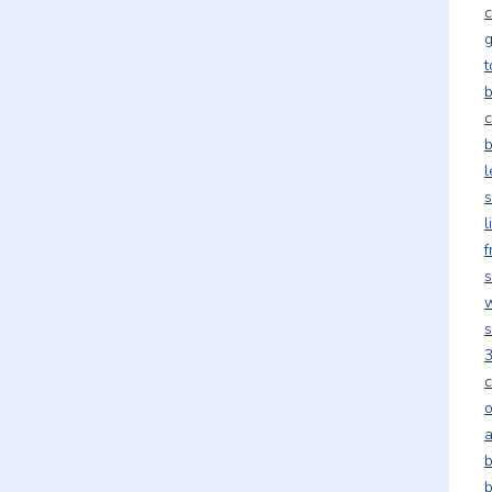
l
f
s
3
c
o
b