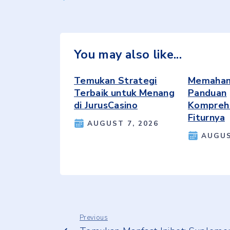
You may also like...
Temukan Strategi
Memahami
Terbaik untuk Menang
Panduan
di JurusCasino
Komprehe
Fiturnya
AUGUST 7, 2026
AUGUS
Previous