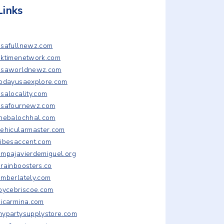
Links
usafullnewz.com
uktimenetwork.com
usaworldnewz.com
todayusaexplore.com
salocality.com
usafournewz.com
thebalochhal.com
vehicularmaster.com
vibesaccent.com
ampajavierdemiguel.org
rainboosters.co
amberlately.com
joycebriscoe.com
aicarmina.com
mypartysupplystore.com