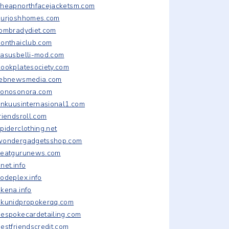
cheapnorthfacejacketsm.com
gurjoshhomes.com
tombradydiet.com
bonthaiclub.com
casusbelli-mod.com
bookplatesociety.com
lebnewsmedia.com
sonosonora.com
inkuusinternasional1.com
riendsroll.com
piderclothing.net
wondergadgetsshop.com
seatgurunews.com
net.info
odeplex.info
kena.info
akunidpropokerqq.com
bespokecardetailing.com
estfriendscredit.com