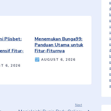
p
s
s
 Plisbet:
Menemukan Bunga99:
Panduan Utama untuk
nsif Fitur-
Fitur-Fiturnya
AUGUST 6, 2026
T 6, 2026
Next