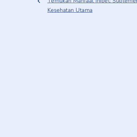
Temukan Manfaat Inibet: Supleme
Kesehatan Utama