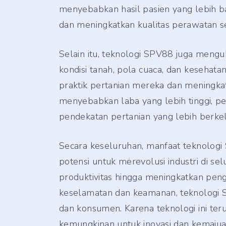
menyebabkan hasil pasien yang lebih b
dan meningkatkan kualitas perawatan s
Selain itu, teknologi SPV88 juga meng
kondisi tanah, pola cuaca, dan kesehat
praktik pertanian mereka dan meningkat
menyebabkan laba yang lebih tinggi, p
pendekatan pertanian yang lebih berkel
Secara keseluruhan, manfaat teknologi 
potensi untuk merevolusi industri di se
produktivitas hingga meningkatkan pe
keselamatan dan keamanan, teknologi
dan konsumen. Karena teknologi ini t
kemungkinan untuk inovasi dan kemajuan