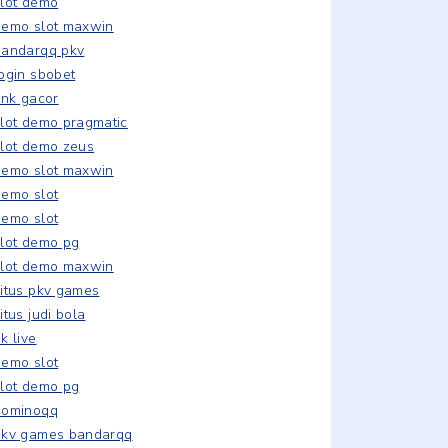
slot demo
demo slot maxwin
bandarqq pkv
ogin sbobet
ink gacor
slot demo pragmatic
slot demo zeus
demo slot maxwin
demo slot
demo slot
slot demo pg
slot demo maxwin
situs pkv games
itus judi bola
k live
demo slot
slot demo pg
dominoqq
pkv games bandarqq