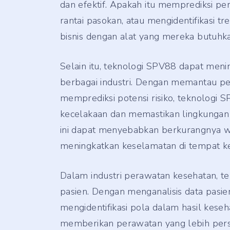
dan efektif. Apakah itu memprediksi pe
rantai pasokan, atau mengidentifikasi t
bisnis dengan alat yang mereka butuhka
Selain itu, teknologi SPV88 dapat men
berbagai industri. Dengan memantau pe
memprediksi potensi risiko, teknolog
kecelakaan dan memastikan lingkungan 
ini dapat menyebabkan berkurangnya wa
meningkatkan keselamatan di tempat ke
Dalam industri perawatan kesehatan, 
pasien. Dengan menganalisis data pasie
mengidentifikasi pola dalam hasil kese
memberikan perawatan yang lebih person