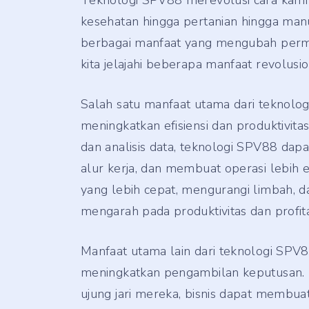
kesehatan hingga pertanian hingga man
berbagai manfaat yang mengubah perm
kita jelajahi beberapa manfaat revolusi
Salah satu manfaat utama dari teknol
meningkatkan efisiensi dan produktivit
dan analisis data, teknologi SPV88 da
alur kerja, dan membuat operasi lebih e
yang lebih cepat, mengurangi limbah, d
mengarah pada produktivitas dan profitab
Manfaat utama lain dari teknologi SP
meningkatkan pengambilan keputusan. 
ujung jari mereka, bisnis dapat membua