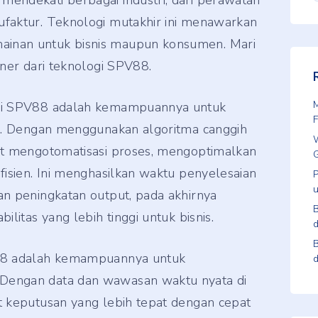
ufaktur. Teknologi mutakhir ini menawarkan
ainan untuk bisnis maupun konsumen. Mari
oner dari teknologi SPV88.
ogi SPV88 adalah kemampuannya untuk
F
as. Dengan menggunakan algoritma canggih
pat mengotomatisasi proses, mengoptimalkan
fisien. Ini menghasilkan waktu penyelesaian
an peningkatan output, pada akhirnya
ilitas yang lebih tinggi untuk bisnis.
d
V88 adalah kemampuannya untuk
Dengan data dan wawasan waktu nyata di
t keputusan yang lebih tepat dengan cepat