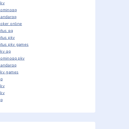
pkv
dominoqq
bandarqq
oker online
itus qq
itus pkv
situs pkv games
pkv qq
dominoqq pkv
bandarqq
pkv games
qq
pkv
pkv
qq