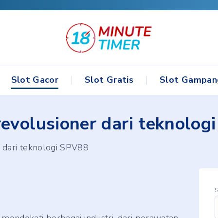
Slot Gacor
Slot Gratis
Slot Gampan
evolusioner dari teknolog
 dari teknologi SPV88
S
mendekati berbagai industri, dari perawatan