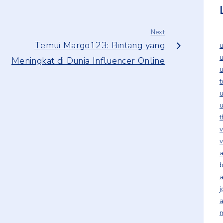
Next
Temui Margo123: Bintang yang
Meningkat di Dunia Influencer Online
u
b