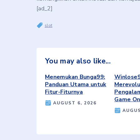
[ad_2]
slot
You may also like...
Menemukan Bunga99:
Winlose9
Panduan Utama untuk
Merevolu
Fitur-Fiturnya
Pengala
Game On
AUGUST 6, 2026
AUGUS