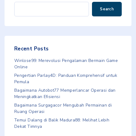
Search
Recent Posts
Winlose99: Merevolusi Pengalaman Bermain Game
Online
Pengertian Parlay4D: Panduan Komprehensif untuk
Pemula
Bagaimana Autobot77 Memperlancar Operasi dan
Meningkatkan Efisiensi
Bagaimana Surgagacor Mengubah Permainan di
Ruang Operasi
Temui Dalang di Balik Madura88: Melihat Lebih
Dekat Timnya