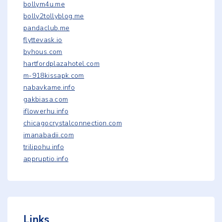
bollym4u.me
bolly2tollyblog.me
pandaclub.me
flyttevask.io
byhous.com
hartfordplazahotel.com
m-918kissapk.com
nabavkame.info
gakbiasa.com
iflowerhu.info
chicagocrystalconnection.com
imanabadii.com
trilipohu.info
appruptio.info
Links