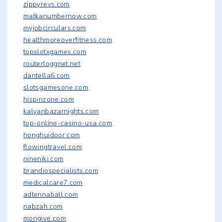
zippyrevs.com
matkanumbernow.com
myjobcirculars.com
healthmoreoverfitness.com
topslotxgames.com
routerloggnet.net
dantella6.com
slotsgamesone.com
hispinzone.com
kalyanbazarnights.com
top-online-casino-usa.com
honghuidoor.com
flowingtravel.com
nineniki.com
brandiospecialists.com
medicalcare7.com
adtennaball.com
nabzah.com
mongive.com