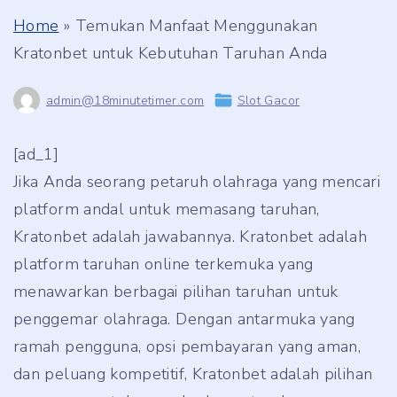
Home
»
Temukan Manfaat Menggunakan
Kratonbet untuk Kebutuhan Taruhan Anda
admin@18minutetimer.com
Slot Gacor
[ad_1]
Jika Anda seorang petaruh olahraga yang mencari
platform andal untuk memasang taruhan,
Kratonbet adalah jawabannya. Kratonbet adalah
platform taruhan online terkemuka yang
menawarkan berbagai pilihan taruhan untuk
penggemar olahraga. Dengan antarmuka yang
ramah pengguna, opsi pembayaran yang aman,
dan peluang kompetitif, Kratonbet adalah pilihan