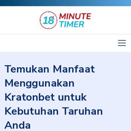
S
k
i
p
t
o
c
Temukan Manfaat
o
n
Menggunakan
t
Kratonbet untuk
e
n
Kebutuhan Taruhan
t
Anda