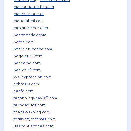
maisonhauturier.com
mascreator.com
menafahmi.com
mukhtarmeer.com
nascartoday.com
nqted.com
nzdriverlicence.com
pagalguru.com
pcegame.com
pgslot-r2.com
ws-expression.com
zchotels.com
zepfo.com
technologynews5.com
teknoeduka.com
thenews-blog.com
todaycryptotimes.com
usabonuscodes.com