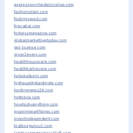
expresspsychedelicsshop.com
fashionistani.com
feelingswed.com
firecabal.com
forbessmagazine.com
globalmarketlivetoday.com
gpl-license.com
grow2every.com
healthhousecare.com
healthkartreview.com
helpquitporn.com
highqualitybanknote.com
hostingnews24.com
hottstyle.com
howtodiyanything.com
inspiringearthlings.com
investindependent.com
kralbozguncu1.com
landscapinggainesvillefl.com