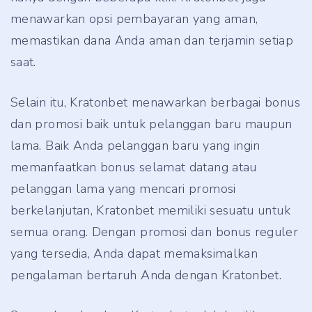
menawarkan opsi pembayaran yang aman,
memastikan dana Anda aman dan terjamin setiap
saat.
Selain itu, Kratonbet menawarkan berbagai bonus
dan promosi baik untuk pelanggan baru maupun
lama. Baik Anda pelanggan baru yang ingin
memanfaatkan bonus selamat datang atau
pelanggan lama yang mencari promosi
berkelanjutan, Kratonbet memiliki sesuatu untuk
semua orang. Dengan promosi dan bonus reguler
yang tersedia, Anda dapat memaksimalkan
pengalaman bertaruh Anda dengan Kratonbet.