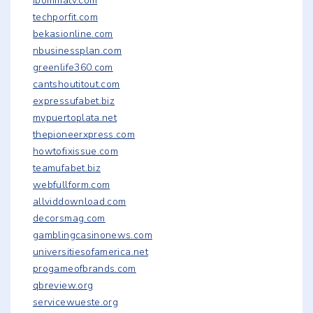
ibommatv.com
techporfit.com
bekasionline.com
nbusinessplan.com
greenlife360.com
cantshoutitout.com
expressufabet.biz
mypuertoplata.net
thepioneerxpress.com
howtofixissue.com
teamufabet.biz
webfullform.com
allviddownload.com
decorsmag.com
gamblingcasinonews.com
universitiesofamerica.net
progameofbrands.com
qbreview.org
servicewueste.org