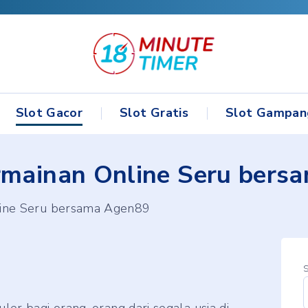
Slot Gacor
Slot Gratis
Slot Gampan
mainan Online Seru bers
ine Seru bersama Agen89
S
ler bagi orang-orang dari segala usia di