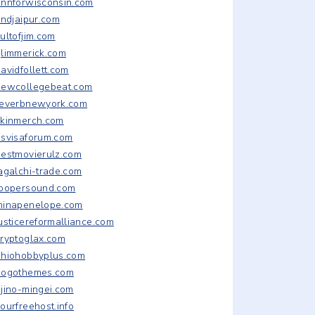
annforwisconsin.com
indjaipur.com
ultofjim.com
glimmerick.com
avidfollett.com
newcollegebeat.com
reverbnewyork.com
skinmerch.com
usvisaforum.com
bestmovierulz.com
agalchi-trade.com
loopersound.com
minapenelope.com
usticereformalliance.com
cryptoglax.com
ohiohobbyplus.com
bogothemes.com
jino-mingei.com
ourfreehost.info