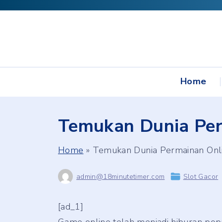
S
k
i
p
t
Home
o
c
o
Temukan Dunia Per
n
t
Home
»
Temukan Dunia Permainan Onl
e
n
admin@18minutetimer.com
Slot Gacor
t
[ad_1]
Game online telah menjadi hiburan popu