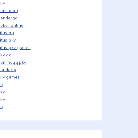
pkv
dominoqq
bandarqq
oker online
itus qq
itus pkv
situs pkv games
pkv qq
dominoqq pkv
bandarqq
pkv games
qq
pkv
pkv
qq