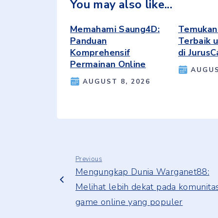
You may also like...
Memahami Saung4D:
Temukan 
Panduan
Terbaik 
Komprehensif
di JurusC
Permainan Online
AUGUS
AUGUST 8, 2026
Previous
Mengungkap Dunia Warganet88:
Melihat lebih dekat pada komunita
game online yang populer