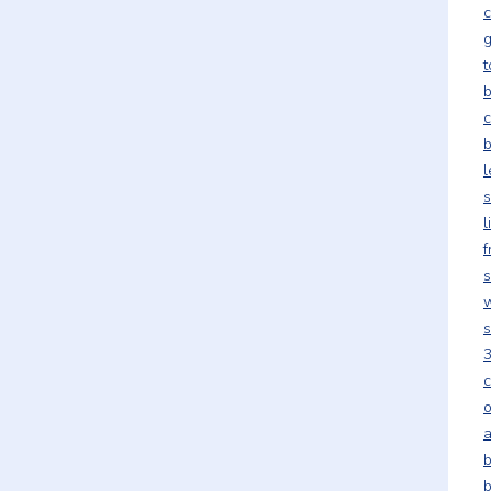
l
f
s
3
c
o
b