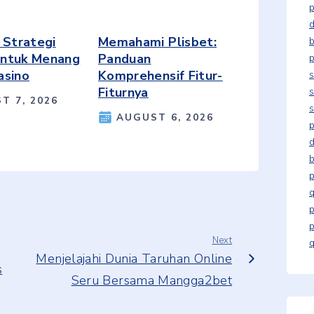
Strategi
Memahami Plisbet:
untuk Menang
Panduan
p
asino
Komprehensif Fitur-
s
Fiturnya
s
T 7, 2026
AUGUST 6, 2026
Next
Menjelajahi Dunia Taruhan Online
s
Seru Bersama Mangga2bet