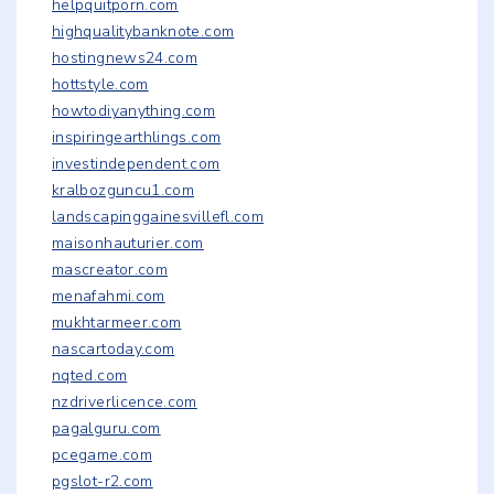
helpquitporn.com
highqualitybanknote.com
hostingnews24.com
hottstyle.com
howtodiyanything.com
inspiringearthlings.com
investindependent.com
kralbozguncu1.com
landscapinggainesvillefl.com
maisonhauturier.com
mascreator.com
menafahmi.com
mukhtarmeer.com
nascartoday.com
nqted.com
nzdriverlicence.com
pagalguru.com
pcegame.com
pgslot-r2.com