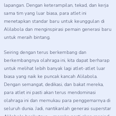
lapangan. Dengan keterampilan, tekad, dan kerja
sama tim yang luar biasa, para atlet ini
menetapkan standar baru untuk keunggulan di
Alilabola dan menginspirasi pemain generasi baru
untuk meraih bintang.
Seiring dengan terus berkembang dan
berkembangnya olahraga ini, kita dapat berharap
untuk melihat lebih banyak lagi atlet-atlet luar
biasa yang naik ke puncak kancah Alilabola.
Dengan semangat, dedikasi, dan bakat mereka,
para atlet ini pasti akan terus mendominasi
olahraga ini dan memukau para penggemarnya di
seluruh dunia. Jadi, nantikanlah generasi superstar