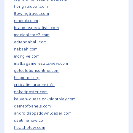
honghuidoor.com
flowingtravel.com
nineniki.com
brandiospecialists.com
medicalcare7.com
adtennaball.com
nabzah.com
mongive.com
matkagameresultsview.com
getsolutionsonline.com
hispinner.org
criticalinsurance.info
nokariposter.com
kalyan-guessing-nightplay.com
gameofpanels.com
androidappsdownloader.com
usetimenow.com
healthblow.com