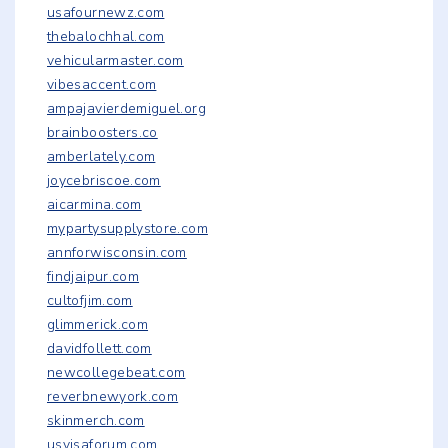
usafournewz.com
thebalochhal.com
vehicularmaster.com
vibesaccent.com
ampajavierdemiguel.org
brainboosters.co
amberlately.com
joycebriscoe.com
aicarmina.com
mypartysupplystore.com
annforwisconsin.com
findjaipur.com
cultofjim.com
glimmerick.com
davidfollett.com
newcollegebeat.com
reverbnewyork.com
skinmerch.com
usvisaforum.com