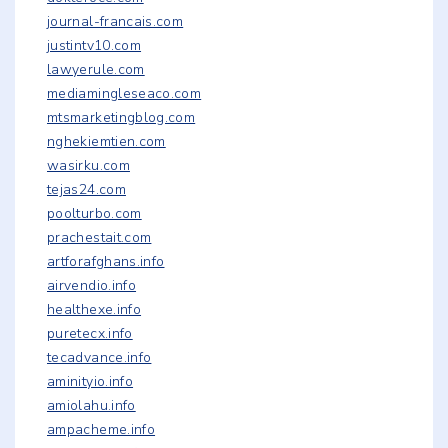
journal-francais.com
justintv10.com
lawyerule.com
mediamingleseaco.com
mtsmarketingblog.com
nghekiemtien.com
wasirku.com
tejas24.com
poolturbo.com
prachestait.com
artforafghans.info
airvendio.info
healthexe.info
puretecx.info
tecadvance.info
aminityio.info
amiolahu.info
ampacheme.info