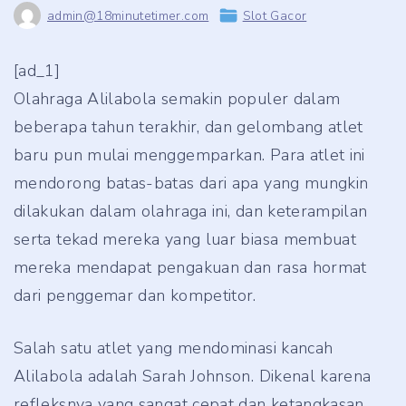
admin@18minutetimer.com
Slot Gacor
[ad_1]
Olahraga Alilabola semakin populer dalam
beberapa tahun terakhir, dan gelombang atlet
baru pun mulai menggemparkan. Para atlet ini
mendorong batas-batas dari apa yang mungkin
dilakukan dalam olahraga ini, dan keterampilan
serta tekad mereka yang luar biasa membuat
mereka mendapat pengakuan dan rasa hormat
dari penggemar dan kompetitor.
Salah satu atlet yang mendominasi kancah
Alilabola adalah Sarah Johnson. Dikenal karena
refleksnya yang sangat cepat dan ketangkasan