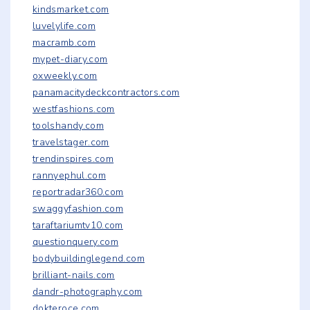
kindsmarket.com
luvelylife.com
macramb.com
mypet-diary.com
oxweekly.com
panamacitydeckcontractors.com
westfashions.com
toolshandy.com
travelstager.com
trendinspires.com
rannyephul.com
reportradar360.com
swaggyfashion.com
taraftariumtv10.com
questionquery.com
bodybuildinglegend.com
brilliant-nails.com
dandr-photography.com
dokteroce.com