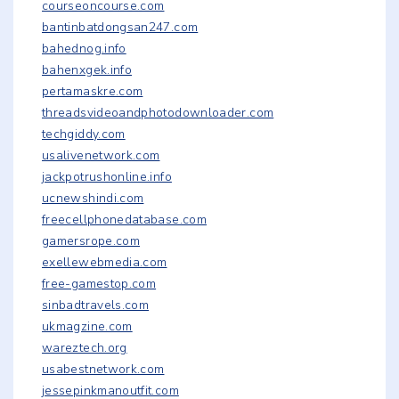
courseoncourse.com
bantinbatdongsan247.com
bahednog.info
bahenxgek.info
pertamaskre.com
threadsvideoandphotodownloader.com
techgiddy.com
usalivenetwork.com
jackpotrushonline.info
ucnewshindi.com
freecellphonedatabase.com
gamersrope.com
exellewebmedia.com
free-gamestop.com
sinbadtravels.com
ukmagzine.com
wareztech.org
usabestnetwork.com
jessepinkmanoutfit.com