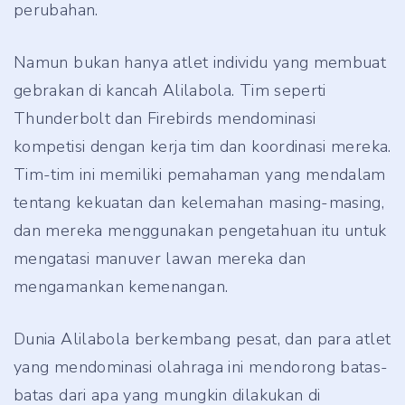
perubahan.
Namun bukan hanya atlet individu yang membuat
gebrakan di kancah Alilabola. Tim seperti
Thunderbolt dan Firebirds mendominasi
kompetisi dengan kerja tim dan koordinasi mereka.
Tim-tim ini memiliki pemahaman yang mendalam
tentang kekuatan dan kelemahan masing-masing,
dan mereka menggunakan pengetahuan itu untuk
mengatasi manuver lawan mereka dan
mengamankan kemenangan.
Dunia Alilabola berkembang pesat, dan para atlet
yang mendominasi olahraga ini mendorong batas-
batas dari apa yang mungkin dilakukan di