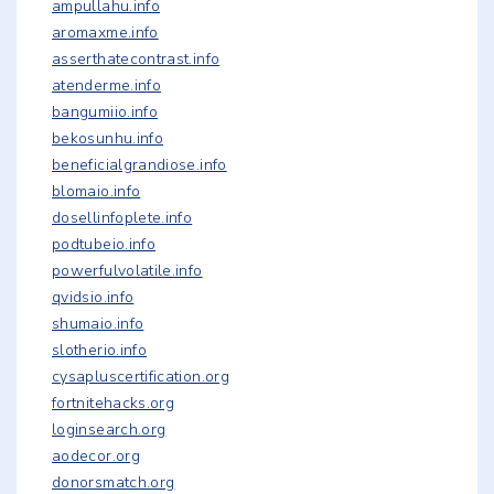
ampullahu.info
aromaxme.info
asserthatecontrast.info
atenderme.info
bangumiio.info
bekosunhu.info
beneficialgrandiose.info
blomaio.info
dosellinfoplete.info
podtubeio.info
powerfulvolatile.info
qvidsio.info
shumaio.info
slotherio.info
cysapluscertification.org
fortnitehacks.org
loginsearch.org
aodecor.org
donorsmatch.org