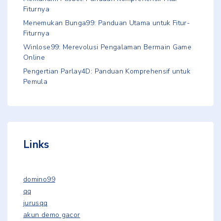
Fiturnya
Menemukan Bunga99: Panduan Utama untuk Fitur-
Fiturnya
Winlose99: Merevolusi Pengalaman Bermain Game
Online
Pengertian Parlay4D: Panduan Komprehensif untuk
Pemula
Links
domino99
qq
jurusqq
akun demo gacor