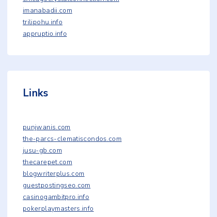
imanabadii.com
trilipohu.info
appruptio.info
Links
punjwanis.com
the-parcs-clematiscondos.com
jusu-gb.com
thecarepet.com
blogwriterplus.com
guestpostingseo.com
casinogambitpro.info
pokerplaymasters.info