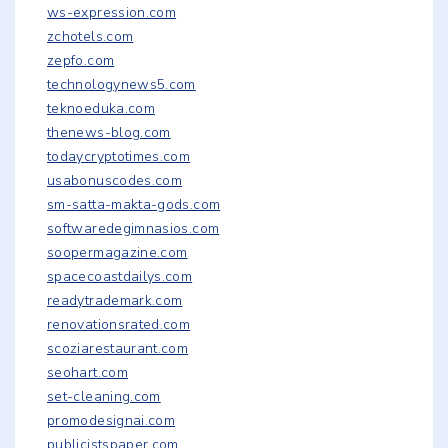
ws-expression.com
zchotels.com
zepfo.com
technologynews5.com
teknoeduka.com
thenews-blog.com
todaycryptotimes.com
usabonuscodes.com
sm-satta-makta-gods.com
softwaredegimnasios.com
soopermagazine.com
spacecoastdailys.com
readytrademark.com
renovationsrated.com
scoziarestaurant.com
seohart.com
set-cleaning.com
promodesignai.com
publicistspaper.com