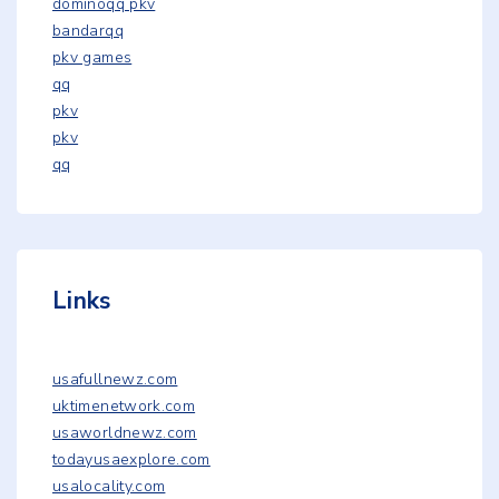
dominoqq pkv
bandarqq
pkv games
qq
pkv
pkv
qq
Links
usafullnewz.com
uktimenetwork.com
usaworldnewz.com
todayusaexplore.com
usalocality.com