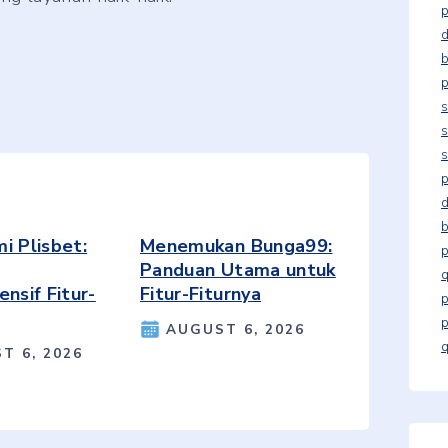
p
s
s
 Plisbet:
Menemukan Bunga99:
Panduan Utama untuk
nsif Fitur-
Fitur-Fiturnya
AUGUST 6, 2026
T 6, 2026