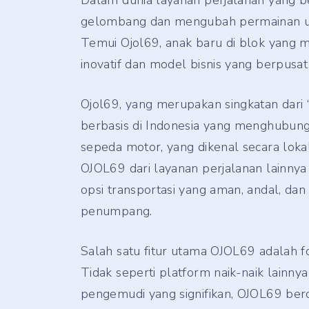
gelombang dan mengubah permainan 
Temui Ojol69, anak baru di blok yang 
inovatif dan model bisnis yang berpusa
Ojol69, yang merupakan singkatan dari “
berbasis di Indonesia yang menghubu
sepeda motor, yang dikenal secara lok
OJOL69 dari layanan perjalanan lainn
opsi transportasi yang aman, andal, da
penumpang.
Salah satu fitur utama OJOL69 adalah 
Tidak seperti platform naik-naik lain
pengemudi yang signifikan, OJOL69 berop