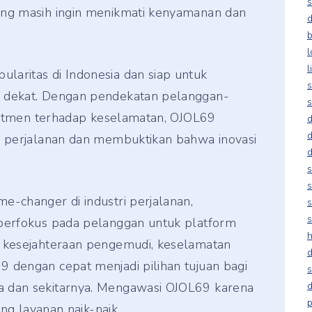
ang masih ingin menikmati kenyamanan dan
l
l
aritas di Indonesia dan siap untuk
 dekat. Dengan pendekatan pelanggan-
omitmen terhadap keselamatan, OJOL69
i perjalanan dan membuktikan bahwa inovasi
-changer di industri perjalanan,
s
berfokus pada pelanggan untuk platform
h
a kesejahteraan pengemudi, keselamatan
 dengan cepat menjadi pilihan tujuan bagi
 dan sekitarnya. Mengawasi OJOL69 karena
ang layanan naik-naik.