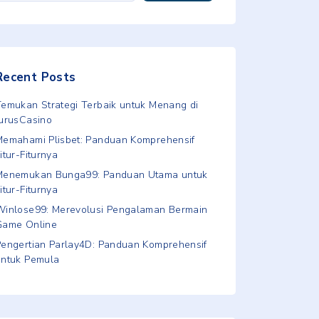
Recent Posts
Temukan Strategi Terbaik untuk Menang di
JurusCasino
Memahami Plisbet: Panduan Komprehensif
itur-Fiturnya
Menemukan Bunga99: Panduan Utama untuk
itur-Fiturnya
Winlose99: Merevolusi Pengalaman Bermain
Game Online
Pengertian Parlay4D: Panduan Komprehensif
untuk Pemula