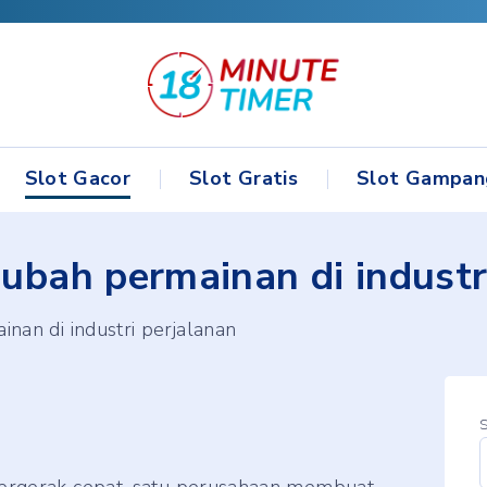
Slot Gacor
Slot Gratis
Slot Gampan
ubah permainan di industr
an di industri perjalanan
S
bergerak cepat, satu perusahaan membuat