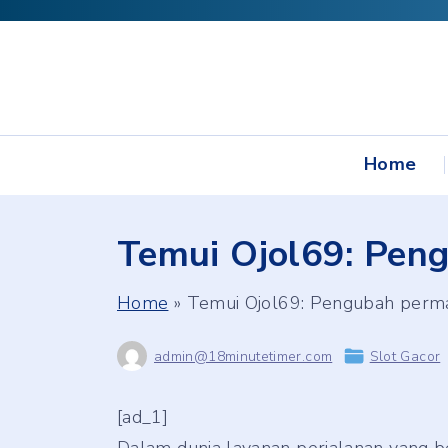
S
k
i
p
t
Home
o
c
o
Temui Ojol69: Peng
n
t
Home
»
Temui Ojol69: Pengubah permain
e
n
admin@18minutetimer.com
Slot Gacor
t
[ad_1]
Dalam dunia layanan perjalanan yang 