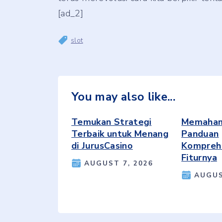
[ad_2]
slot
You may also like...
Temukan Strategi
Memahami
Terbaik untuk Menang
Panduan
di JurusCasino
Komprehe
Fiturnya
AUGUST 7, 2026
AUGUS