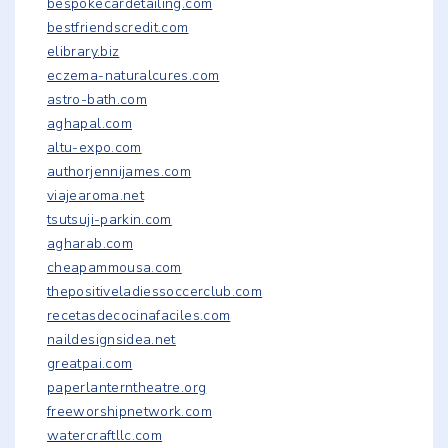
bespokecardetailing.com
bestfriendscredit.com
elibrary.biz
eczema-naturalcures.com
astro-bath.com
aghapal.com
altu-expo.com
authorjennijames.com
viajearoma.net
tsutsuji-parkin.com
agharab.com
cheapammousa.com
thepositiveladiessoccerclub.com
recetasdecocinafaciles.com
naildesignsidea.net
greatpai.com
paperlanterntheatre.org
freeworshipnetwork.com
watercraftllc.com