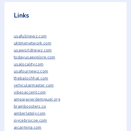
Links
usafullnewz.com
uktimenetwork.com
usaworldnewz.com
todayusaexplore.com
usalocality.com
usafournewz.com
thebalochhal.com
vehicularmaster.com
vibesaccent.com
ampajavierdemiguel.org
brainboosters.co
amberlately.com
joycebriscoe.com
aicarmina.com