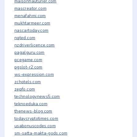
maisonhauturier.com
mascreator.com
menafahmi.com
mukhtarmeer.com
nascartoday.com
nqted.com
nzdriverlicence.com
pagalguru.com
pcegame.com
pgslot-r2.com
ws-expression.com
zchotels.com
zepfo.com
technologynews5.com
teknoeduka.com
thenews-blog.com
todaycryptotimes.com
usabonuscodes.com
sm-satta-makta-gods.com