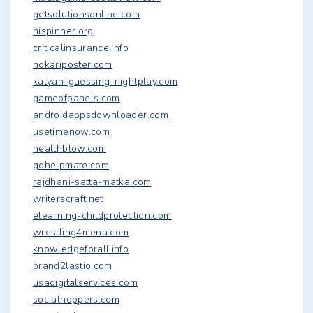
getsolutionsonline.com
hispinner.org
criticalinsurance.info
nokariposter.com
kalyan-guessing-nightplay.com
gameofpanels.com
androidappsdownloader.com
usetimenow.com
healthblow.com
gohelpmate.com
rajdhani-satta-matka.com
writerscraft.net
elearning-childprotection.com
wrestling4mena.com
knowledgeforall.info
brand2lastio.com
usadigitalservices.com
socialhoppers.com