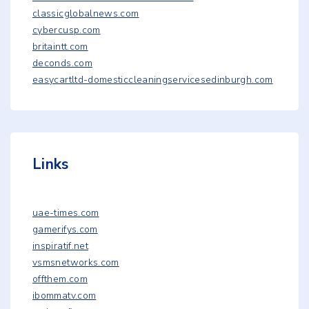
classicglobalnews.com
cybercusp.com
britaintt.com
deconds.com
easycartltd-domesticcleaningservicesedinburgh.com
Links
uae-times.com
gamerifys.com
inspiratif.net
vsmsnetworks.com
offthem.com
ibommatv.com