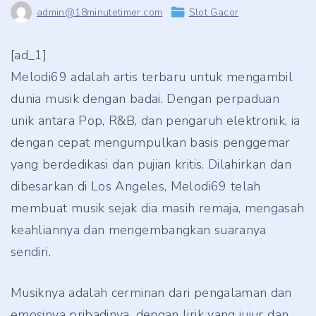
admin@18minutetimer.com
Slot Gacor
[ad_1]
Melodi69 adalah artis terbaru untuk mengambil
dunia musik dengan badai. Dengan perpaduan
unik antara Pop, R&B, dan pengaruh elektronik, ia
dengan cepat mengumpulkan basis penggemar
yang berdedikasi dan pujian kritis. Dilahirkan dan
dibesarkan di Los Angeles, Melodi69 telah
membuat musik sejak dia masih remaja, mengasah
keahliannya dan mengembangkan suaranya
sendiri.
Musiknya adalah cerminan dari pengalaman dan
emosinya pribadinya, dengan lirik yang jujur dan