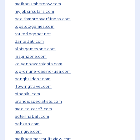
matkanumbernow.com
myjobcirculars.com
healthmoreoverfitness.com
topslotxgames.com
routerloggnet.net
dantella6.com
slotsgamesone.com
hispinzone.com
kalyanbazarnights.com
top-online-casino-usa.com
honghuidoor.com
flowingtravel.com
nineniki.com
brandiospecialists.com
medicalcare7.com
adtennaball.com
nabzah.com
mongive.com
matkagameresultsview.com