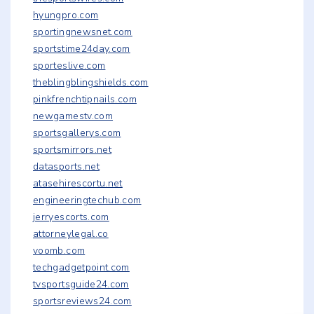
hyungpro.com
sportingnewsnet.com
sportstime24day.com
sporteslive.com
theblingblingshields.com
pinkfrenchtipnails.com
newgamestv.com
sportsgallerys.com
sportsmirrors.net
datasports.net
atasehirescortu.net
engineeringtechub.com
jerryescorts.com
attorneylegal.co
voomb.com
techgadgetpoint.com
tvsportsguide24.com
sportsreviews24.com