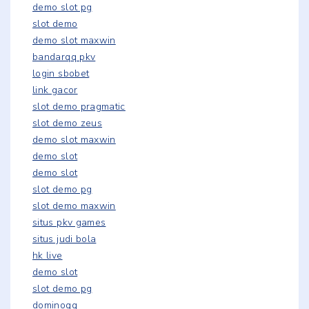
demo slot pg
slot demo
demo slot maxwin
bandarqq pkv
login sbobet
link gacor
slot demo pragmatic
slot demo zeus
demo slot maxwin
demo slot
demo slot
slot demo pg
slot demo maxwin
situs pkv games
situs judi bola
hk live
demo slot
slot demo pg
dominoqq