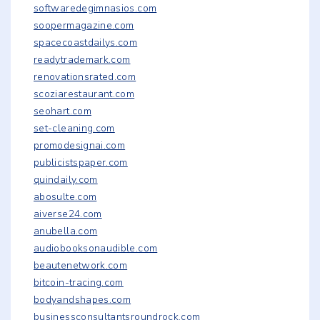
softwaredegimnasios.com
soopermagazine.com
spacecoastdailys.com
readytrademark.com
renovationsrated.com
scoziarestaurant.com
seohart.com
set-cleaning.com
promodesignai.com
publicistspaper.com
quindaily.com
abosulte.com
aiverse24.com
anubella.com
audiobooksonaudible.com
beautenetwork.com
bitcoin-tracing.com
bodyandshapes.com
businessconsultantsroundrock.com