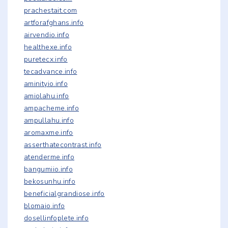
prachestait.com
artforafghans.info
airvendio.info
healthexe.info
puretecx.info
tecadvance.info
aminityio.info
amiolahu.info
ampacheme.info
ampullahu.info
aromaxme.info
asserthatecontrast.info
atenderme.info
bangumiio.info
bekosunhu.info
beneficialgrandiose.info
blomaio.info
dosellinfoplete.info