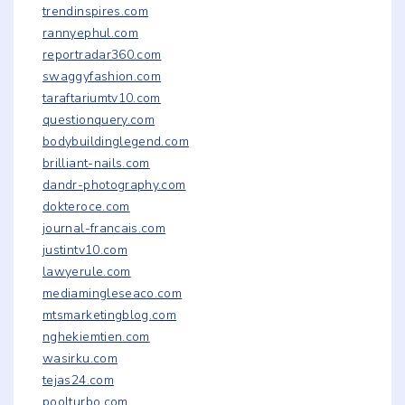
trendinspires.com
rannyephul.com
reportradar360.com
swaggyfashion.com
taraftariumtv10.com
questionquery.com
bodybuildinglegend.com
brilliant-nails.com
dandr-photography.com
dokteroce.com
journal-francais.com
justintv10.com
lawyerule.com
mediamingleseaco.com
mtsmarketingblog.com
nghekiemtien.com
wasirku.com
tejas24.com
poolturbo.com