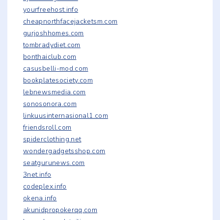
yourfreehost.info
cheapnorthfacejacketsm.com
gurjoshhomes.com
tombradydiet.com
bonthaiclub.com
casusbelli-mod.com
bookplatesociety.com
lebnewsmedia.com
sonosonora.com
linkuusinternasional1.com
friendsroll.com
spiderclothing.net
wondergadgetsshop.com
seatgurunews.com
3net.info
codeplex.info
okena.info
akunidpropokerqq.com