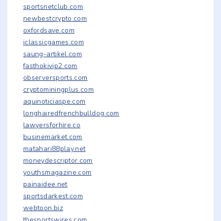
sportsnetclub.com
newbestcrypto.com
oxfordsave.com
iclassicgames.com
saung-artikel.com
fasthokivip2.com
observersports.com
cryptominingplus.com
aquinoticiaspe.com
longhairedfrenchbulldog.com
lawyersforhire.co
businemarket.com
matahari88play.net
moneydescriptor.com
youthsmagazine.com
painaidee.net
sportsdarkest.com
webtoon.biz
thesportswires.com