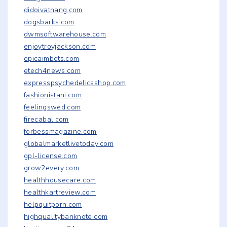
didoivatnang.com
dogsbarks.com
dwmsoftwarehouse.com
enjoytroyjackson.com
epicaimbots.com
etech4news.com
expresspsychedelicsshop.com
fashionistani.com
feelingswed.com
firecabal.com
forbessmagazine.com
globalmarketlivetoday.com
gpl-license.com
grow2every.com
healthhousecare.com
healthkartreview.com
helpquitporn.com
highqualitybanknote.com