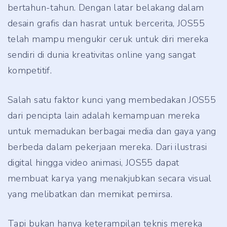
bertahun-tahun. Dengan latar belakang dalam
desain grafis dan hasrat untuk bercerita, JOS55
telah mampu mengukir ceruk untuk diri mereka
sendiri di dunia kreativitas online yang sangat
kompetitif.
Salah satu faktor kunci yang membedakan JOS55
dari pencipta lain adalah kemampuan mereka
untuk memadukan berbagai media dan gaya yang
berbeda dalam pekerjaan mereka. Dari ilustrasi
digital hingga video animasi, JOS55 dapat
membuat karya yang menakjubkan secara visual
yang melibatkan dan memikat pemirsa.
Tapi bukan hanya keterampilan teknis mereka