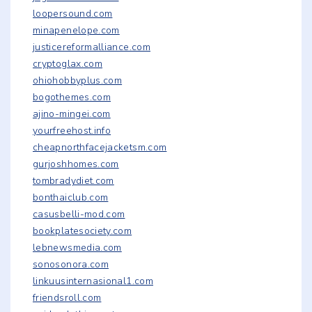
loopersound.com
minapenelope.com
justicereformalliance.com
cryptoglax.com
ohiohobbyplus.com
bogothemes.com
ajino-mingei.com
yourfreehost.info
cheapnorthfacejacketsm.com
gurjoshhomes.com
tombradydiet.com
bonthaiclub.com
casusbelli-mod.com
bookplatesociety.com
lebnewsmedia.com
sonosonora.com
linkuusinternasional1.com
friendsroll.com