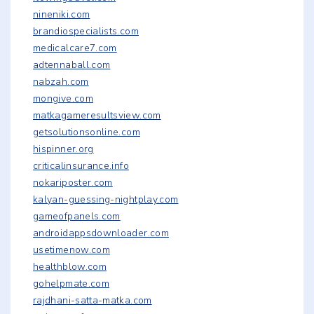
nineniki.com
brandiospecialists.com
medicalcare7.com
adtennaball.com
nabzah.com
mongive.com
matkagameresultsview.com
getsolutionsonline.com
hispinner.org
criticalinsurance.info
nokariposter.com
kalyan-guessing-nightplay.com
gameofpanels.com
androidappsdownloader.com
usetimenow.com
healthblow.com
gohelpmate.com
rajdhani-satta-matka.com