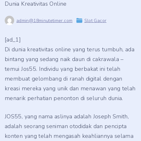
Dunia Kreativitas Online
admin@18minutetimer.com
Slot Gacor
[ad_1]
Di dunia kreativitas online yang terus tumbuh, ada
bintang yang sedang naik daun di cakrawala –
temui Jos55. Individu yang berbakat ini telah
membuat gelombang di ranah digital dengan
kreasi mereka yang unik dan menawan yang telah
menarik perhatian penonton di seluruh dunia.
JOS55, yang nama aslinya adalah Joseph Smith,
adalah seorang seniman otodidak dan pencipta
konten yang telah mengasah keahliannya selama