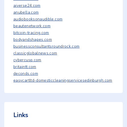
aiverse24.com
anubella.com
audiobooksonaudible.com
beautenetwork.com
bitcoin-tracing.com
bodyandshapes.com
businessconsultantsroundrock.com
classicglobalnews.com
cybercusp.com
britaintt.com
deconds.com
easycartltd-domesticcleaningservicesedinburgh.com
Links