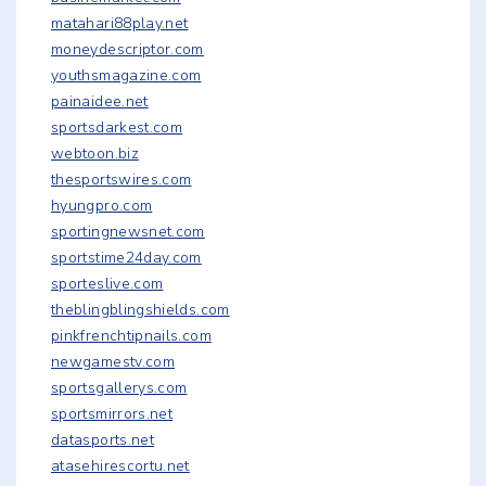
matahari88play.net
moneydescriptor.com
youthsmagazine.com
painaidee.net
sportsdarkest.com
webtoon.biz
thesportswires.com
hyungpro.com
sportingnewsnet.com
sportstime24day.com
sporteslive.com
theblingblingshields.com
pinkfrenchtipnails.com
newgamestv.com
sportsgallerys.com
sportsmirrors.net
datasports.net
atasehirescortu.net