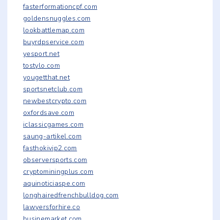
fasterformationcpf.com
goldensnuggles.com
lookbattlemap.com
buyrdpservice.com
yesport.net
tostylo.com
yougetthat.net
sportsnetclub.com
newbestcrypto.com
oxfordsave.com
iclassicgames.com
saung-artikel.com
fasthokivip2.com
observersports.com
cryptominingplus.com
aquinoticiaspe.com
longhairedfrenchbulldog.com
lawyersforhire.co
businemarket.com