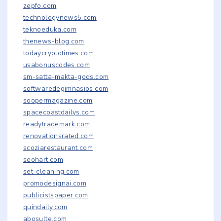
zepfo.com
technologynews5.com
teknoeduka.com
thenews-blog.com
todaycryptotimes.com
usabonuscodes.com
sm-satta-makta-gods.com
softwaredegimnasios.com
soopermagazine.com
spacecoastdailys.com
readytrademark.com
renovationsrated.com
scoziarestaurant.com
seohart.com
set-cleaning.com
promodesignai.com
publicistspaper.com
quindaily.com
abosulte.com