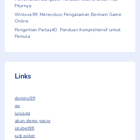
Fiturnya
Winlose99: Merevolusi Pengalaman Bermain Game
Online
Pengertian Parlay4D: Panduan Komprehensif untuk
Pemula
Links
domino99
qq
jurusqq
akun demo gacor
sbobet88
judi poker