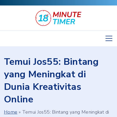
S
k
i
p
t
o
c
Temui Jos55: Bintang
o
n
yang Meningkat di
t
Dunia Kreativitas
e
n
Online
t
Home
»
Temui Jos55: Bintang yang Meningkat di