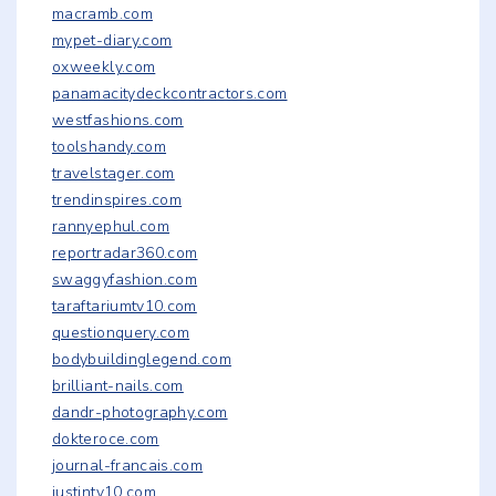
macramb.com
mypet-diary.com
oxweekly.com
panamacitydeckcontractors.com
westfashions.com
toolshandy.com
travelstager.com
trendinspires.com
rannyephul.com
reportradar360.com
swaggyfashion.com
taraftariumtv10.com
questionquery.com
bodybuildinglegend.com
brilliant-nails.com
dandr-photography.com
dokteroce.com
journal-francais.com
justintv10.com