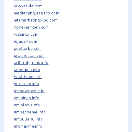
lawyerule.com
mediamingleseaco.com
mtsmarketingblog.com
nghekiemtien.com
wasirku.com
tejas24.com
poolturbo.com
prachestait.com
artforafghans.info
airvendio.info
healthexe.info
puretecx.info
tecadvance.info
aminityio.info
amiolahu.info
ampacheme.info
ampullahu.info
aromaxme.info