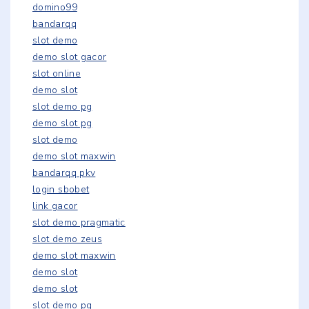
domino99
bandarqq
slot demo
demo slot gacor
slot online
demo slot
slot demo pg
demo slot pg
slot demo
demo slot maxwin
bandarqq pkv
login sbobet
link gacor
slot demo pragmatic
slot demo zeus
demo slot maxwin
demo slot
demo slot
slot demo pg