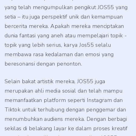
yang telah mengumpulkan pengikut JOS55 yang
setia – itu juga perspektif unik dan kemampuan
bercerita mereka. Apakah mereka menciptakan
dunia fantasi yang aneh atau mempelajari topik -
topik yang lebih serius, karya Jos55 selalu
membawa rasa kedalaman dan emosi yang
beresonansi dengan penonton.
Selain bakat artistik mereka, JOS55 juga
merupakan ahli media sosial dan telah mampu
memanfaatkan platform seperti Instagram dan
Tiktok untuk terhubung dengan penggemar dan
menumbuhkan audiens mereka. Dengan berbagi
sekilas di belakang layar ke dalam proses kreatif