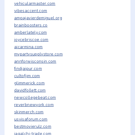
vehicularmaster.com
vibesaccent.com
ampajavierdemiguel.org
brainboosters.co
amberlately.com
joycebriscoe.com
aicarmina.com
mypartysupplystore.com
annforwisconsin.com
findjaipur.com
cultofjim.com
glimmerick.com
davidfollett.com
newcollegebeat.com
reverbnewyork.com
skinmerch.com
usvisaforum.com
bestmovierulz.com
jagalchi-trade.com