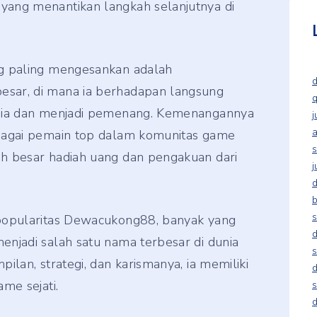
ang menantikan langkah selanjutnya di
g paling mengesankan adalah
sar, di mana ia berhadapan langsung
unia dan menjadi pemenang. Kemenangannya
bagai pemain top dalam komunitas game
h besar hadiah uang dan pengakuan dari
j
popularitas Dewacukong88, banyak yang
njadi salah satu nama terbesar di dunia
s
lan, strategi, dan karismanya, ia memiliki
me sejati.