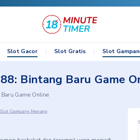
Slot Gacor
Slot Gratis
Slot Gampan
8: Bintang Baru Game On
 Baru Game Online
Slot Gampang Menang
S
emain berbakat dan terampil yang menjadi