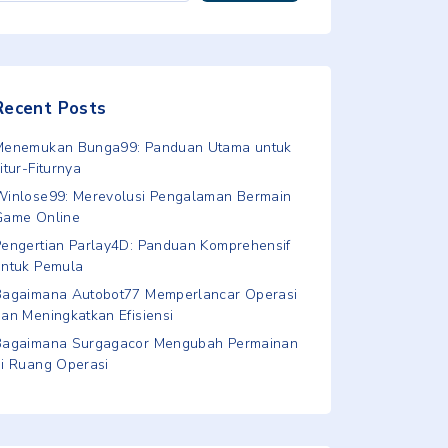
Recent Posts
Menemukan Bunga99: Panduan Utama untuk
itur-Fiturnya
Winlose99: Merevolusi Pengalaman Bermain
Game Online
Pengertian Parlay4D: Panduan Komprehensif
untuk Pemula
Bagaimana Autobot77 Memperlancar Operasi
an Meningkatkan Efisiensi
Bagaimana Surgagacor Mengubah Permainan
di Ruang Operasi