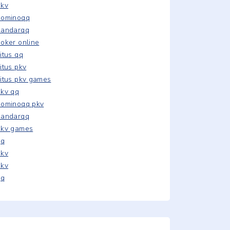
pkv
dominoqq
bandarqq
oker online
itus qq
itus pkv
situs pkv games
pkv qq
dominoqq pkv
bandarqq
pkv games
qq
pkv
pkv
qq