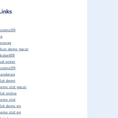
Links
domino99
qq
jurusqq
akun demo gacor
sbobet88
udi poker
domino99
bandarqq
slot demo
demo slot gacor
lot online
demo slot
slot demo pg
demo slot pg