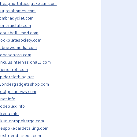
cheapnorthfacejacketsm.com
gurjoshhomes.com
tombradydiet.com
bonthaiclub.com
casusbelli-mod.com
bookplatesociety.com
lebnewsmedia.com
sonosonora.com
inkuusinternasional1.com
riendsroll.com
piderclothing.net
wondergadgetsshop.com
seatgurunews.com
net.info
odeplex.info
kena.info
akunidpropokerqq.com
bespokecardetailing.com
estfriendscredit.com