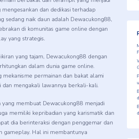
 mengesankan dan dedikasi terhadap
ang sedang naik daun adalah Dewacukong88,
brakan di komunitas game online dengan
ay yang strategis.
F
pikiran yang tajam, Dewacukong88 dengan
rhitungkan dalam dunia game online.
mekanisme permainan dan bakat alami
 dan mengakali lawannya berkali-kali.
d
ja yang membuat Dewacukong88 menjadi
juga memiliki kepribadian yang karismatik dan
empat dia berinteraksi dengan penggemar dan
kan gameplay. Hal ini membantunya