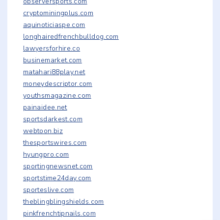
observersports.com
cryptominingplus.com
aquinoticiaspe.com
longhairedfrenchbulldog.com
lawyersforhire.co
businemarket.com
matahari88play.net
moneydescriptor.com
youthsmagazine.com
painaidee.net
sportsdarkest.com
webtoon.biz
thesportswires.com
hyungpro.com
sportingnewsnet.com
sportstime24day.com
sporteslive.com
theblingblingshields.com
pinkfrenchtipnails.com