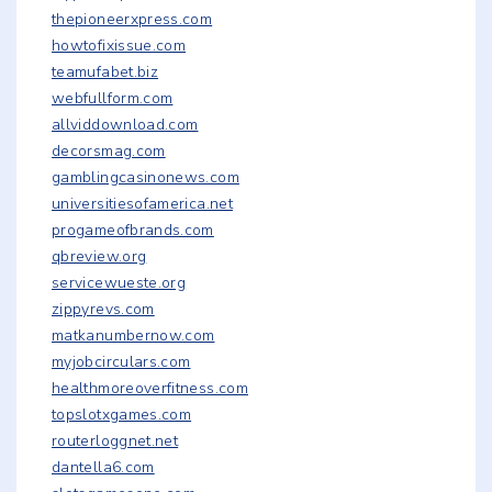
thepioneerxpress.com
howtofixissue.com
teamufabet.biz
webfullform.com
allviddownload.com
decorsmag.com
gamblingcasinonews.com
universitiesofamerica.net
progameofbrands.com
qbreview.org
servicewueste.org
zippyrevs.com
matkanumbernow.com
myjobcirculars.com
healthmoreoverfitness.com
topslotxgames.com
routerloggnet.net
dantella6.com