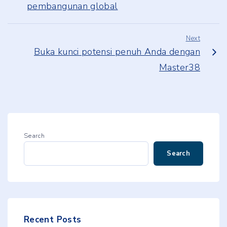
pembangunan global
Next
Buka kunci potensi penuh Anda dengan
Master38
Search
Search
Recent Posts