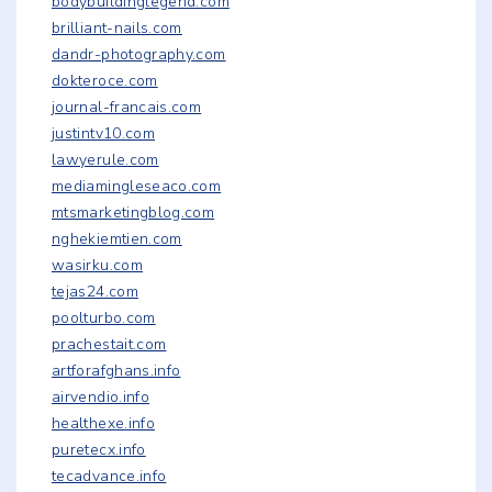
bodybuildinglegend.com
brilliant-nails.com
dandr-photography.com
dokteroce.com
journal-francais.com
justintv10.com
lawyerule.com
mediamingleseaco.com
mtsmarketingblog.com
nghekiemtien.com
wasirku.com
tejas24.com
poolturbo.com
prachestait.com
artforafghans.info
airvendio.info
healthexe.info
puretecx.info
tecadvance.info