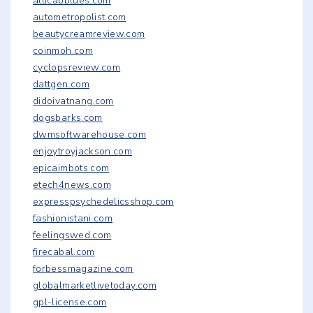
atticabblues.com
autometropolist.com
beautycreamreview.com
coinmoh.com
cyclopsreview.com
dattgen.com
didoivatnang.com
dogsbarks.com
dwmsoftwarehouse.com
enjoytroyjackson.com
epicaimbots.com
etech4news.com
expresspsychedelicsshop.com
fashionistani.com
feelingswed.com
firecabal.com
forbessmagazine.com
globalmarketlivetoday.com
gpl-license.com