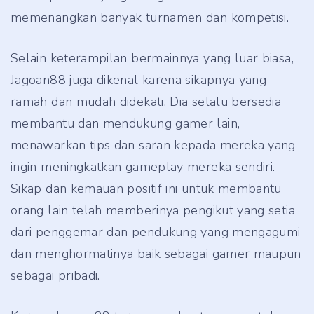
memenangkan banyak turnamen dan kompetisi.
Selain keterampilan bermainnya yang luar biasa,
Jagoan88 juga dikenal karena sikapnya yang
ramah dan mudah didekati. Dia selalu bersedia
membantu dan mendukung gamer lain,
menawarkan tips dan saran kepada mereka yang
ingin meningkatkan gameplay mereka sendiri.
Sikap dan kemauan positif ini untuk membantu
orang lain telah memberinya pengikut yang setia
dari penggemar dan pendukung yang mengagumi
dan menghormatinya baik sebagai gamer maupun
sebagai pribadi.