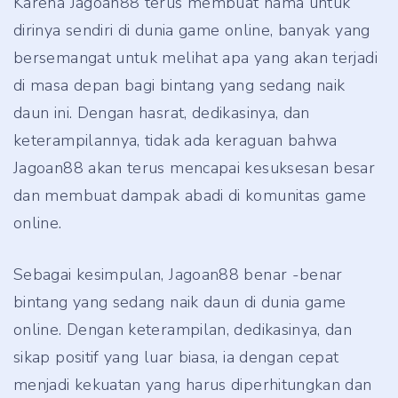
Karena Jagoan88 terus membuat nama untuk
dirinya sendiri di dunia game online, banyak yang
bersemangat untuk melihat apa yang akan terjadi
di masa depan bagi bintang yang sedang naik
daun ini. Dengan hasrat, dedikasinya, dan
keterampilannya, tidak ada keraguan bahwa
Jagoan88 akan terus mencapai kesuksesan besar
dan membuat dampak abadi di komunitas game
online.
Sebagai kesimpulan, Jagoan88 benar -benar
bintang yang sedang naik daun di dunia game
online. Dengan keterampilan, dedikasinya, dan
sikap positif yang luar biasa, ia dengan cepat
menjadi kekuatan yang harus diperhitungkan dan