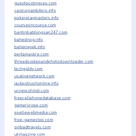
guestpostingseo.com
casinogambitpro.info
pokerplaymasters.info
courseoncourse.com
bantinbatdongsan247.com
bahednog.info
bahenxgek.info
pertamaskre.com
threadsvideoandphotodownloader.com
techgiddy.com
usalivenetwork.com
jackpotrushonline.info
ucnewshindi.com
freecellphonedatabase.com
gamersrope.com
exellewebmedia.com
free-gamestop.com
sinbadtravels.com
ukmagzine.com