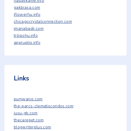
nabavkame.info
gakbiasa.com
iflowerhu.info
chicagocrystalconnection.com
imanabadii.com
trilipohu.info
appruptio.info
Links
punjwanis.com
the-parcs-clematiscondos.com
jusu-gb.com
thecarepet.com
blogwriterplus.com