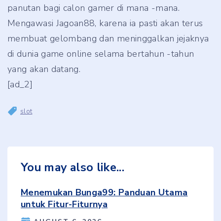
panutan bagi calon gamer di mana -mana.
Mengawasi Jagoan88, karena ia pasti akan terus
membuat gelombang dan meninggalkan jejaknya
di dunia game online selama bertahun -tahun
yang akan datang.
[ad_2]
slot
You may also like...
Menemukan Bunga99: Panduan Utama
untuk Fitur-Fiturnya