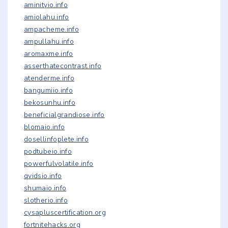
aminityio.info
amiolahu.info
ampacheme.info
ampullahu.info
aromaxme.info
asserthatecontrast.info
atenderme.info
bangumiio.info
bekosunhu.info
beneficialgrandiose.info
blomaio.info
dosellinfoplete.info
podtubeio.info
powerfulvolatile.info
qvidsio.info
shumaio.info
slotherio.info
cysapluscertification.org
fortnitehacks.org