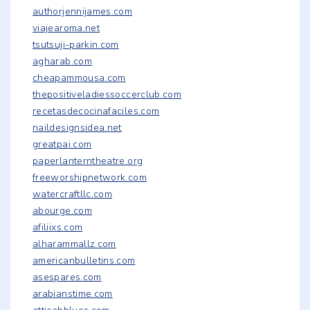
authorjennijames.com
viajearoma.net
tsutsuji-parkin.com
agharab.com
cheapammousa.com
thepositiveladiessoccerclub.com
recetasdecocinafaciles.com
naildesignsidea.net
greatpai.com
paperlanterntheatre.org
freeworshipnetwork.com
watercraftllc.com
abourge.com
afiliixs.com
alharammallz.com
americanbulletins.com
asespares.com
arabianstime.com