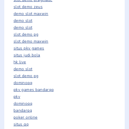
slot demo zeus
demo slot maxwin
demo slot
demo slot
slot demo pg
slot demo maxwin
situs pkv games
situs judi bola
hk live
demo slot
slot demo pg
dominoqq
pkv games bandarqq
pkv
dominoqq
bandarqq
poker online
situs qq