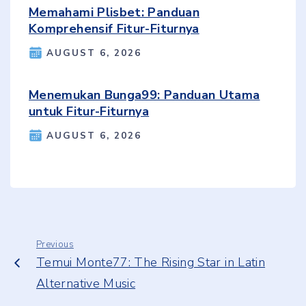
Memahami Plisbet: Panduan
Komprehensif Fitur-Fiturnya
AUGUST 6, 2026
Menemukan Bunga99: Panduan Utama
untuk Fitur-Fiturnya
AUGUST 6, 2026
Previous
Temui Monte77: The Rising Star in Latin
Alternative Music