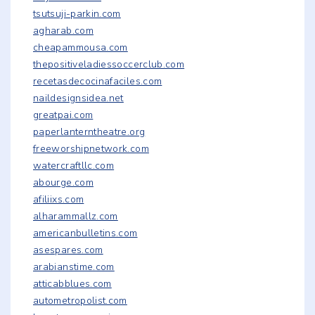
tsutsuji-parkin.com
agharab.com
cheapammousa.com
thepositiveladiessoccerclub.com
recetasdecocinafaciles.com
naildesignsidea.net
greatpai.com
paperlanterntheatre.org
freeworshipnetwork.com
watercraftllc.com
abourge.com
afiliixs.com
alharammallz.com
americanbulletins.com
asespares.com
arabianstime.com
atticabblues.com
autometropolist.com