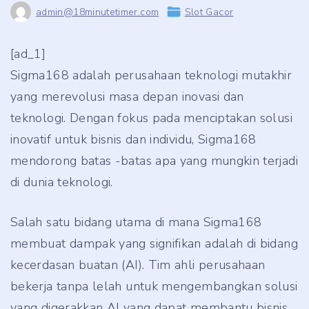
admin@18minutetimer.com
Slot Gacor
[ad_1]
Sigma168 adalah perusahaan teknologi mutakhir
yang merevolusi masa depan inovasi dan
teknologi. Dengan fokus pada menciptakan solusi
inovatif untuk bisnis dan individu, Sigma168
mendorong batas -batas apa yang mungkin terjadi
di dunia teknologi.
Salah satu bidang utama di mana Sigma168
membuat dampak yang signifikan adalah di bidang
kecerdasan buatan (AI). Tim ahli perusahaan
bekerja tanpa lelah untuk mengembangkan solusi
yang digerakkan AI yang dapat membantu bisnis