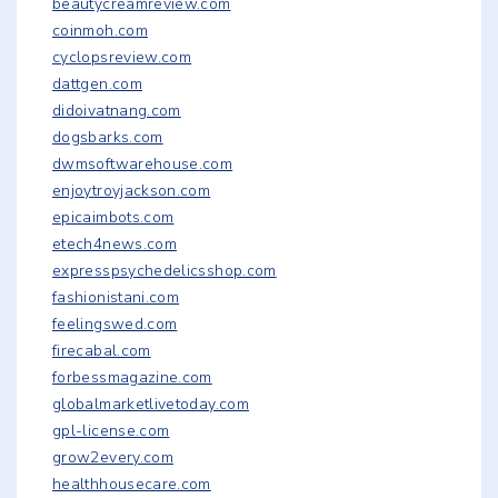
beautycreamreview.com
coinmoh.com
cyclopsreview.com
dattgen.com
didoivatnang.com
dogsbarks.com
dwmsoftwarehouse.com
enjoytroyjackson.com
epicaimbots.com
etech4news.com
expresspsychedelicsshop.com
fashionistani.com
feelingswed.com
firecabal.com
forbessmagazine.com
globalmarketlivetoday.com
gpl-license.com
grow2every.com
healthhousecare.com