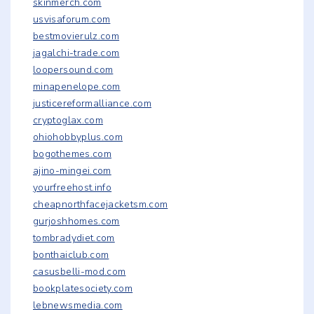
skinmerch.com
usvisaforum.com
bestmovierulz.com
jagalchi-trade.com
loopersound.com
minapenelope.com
justicereformalliance.com
cryptoglax.com
ohiohobbyplus.com
bogothemes.com
ajino-mingei.com
yourfreehost.info
cheapnorthfacejacketsm.com
gurjoshhomes.com
tombradydiet.com
bonthaiclub.com
casusbelli-mod.com
bookplatesociety.com
lebnewsmedia.com