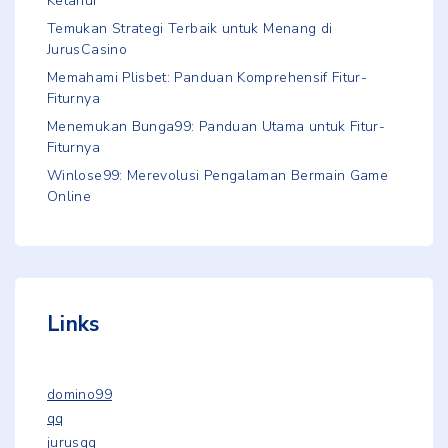
Ketahui
Temukan Strategi Terbaik untuk Menang di
JurusCasino
Memahami Plisbet: Panduan Komprehensif Fitur-
Fiturnya
Menemukan Bunga99: Panduan Utama untuk Fitur-
Fiturnya
Winlose99: Merevolusi Pengalaman Bermain Game
Online
Links
domino99
qq
jurusqq