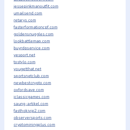
jessepinkmanoutfit.com
umailsend.com
retarys.com
fasterformationcpf.com
goldensnuggles.com
lookbattlemap.com
buyrdpservice.com
yesport.net
tostylo.com
yougetthat.net
sportsnetclub.com
newbestcrypto.com
oxfordsave.com
iclassicgames.com
saung-artikel.com
fasthokivip2.com
observersports.com
cryptominingplus.com