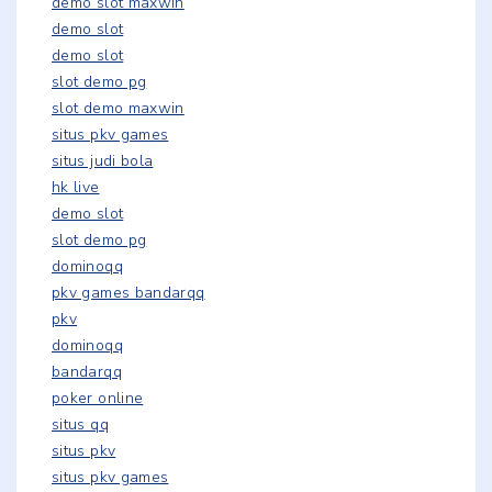
demo slot maxwin
demo slot
demo slot
slot demo pg
slot demo maxwin
situs pkv games
situs judi bola
hk live
demo slot
slot demo pg
dominoqq
pkv games bandarqq
pkv
dominoqq
bandarqq
poker online
situs qq
situs pkv
situs pkv games