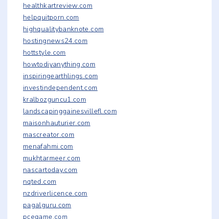
healthkartreview.com
helpquitporn.com
highqualitybanknote.com
hostingnews24.com
hottstyle.com
howtodiyanything.com
inspiringearthlings.com
investindependent.com
kralbozguncu1.com
landscapinggainesvillefl.com
maisonhauturier.com
mascreator.com
menafahmi.com
mukhtarmeer.com
nascartoday.com
nqted.com
nzdriverlicence.com
pagalguru.com
pcegame.com