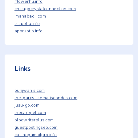
iflowerhu.info
chicagocrystalconnection.com
imanabadii.com
trilipohu.info
appruptio.info
Links
punjwanis.com
the-parcs-clematiscondos.com
jusu-gb.com
thecarepet.com
blogwriterplus.com
guestpostingseo.com
casinogambitpro.info