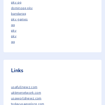
pkv qq
dominoqq pkv
bandarqq
pkv games
qq
pkv
pkv
qq
Links
usafullnewz.com
uktimenetwork.com
usaworldnewz.com
todayusaexplore.com