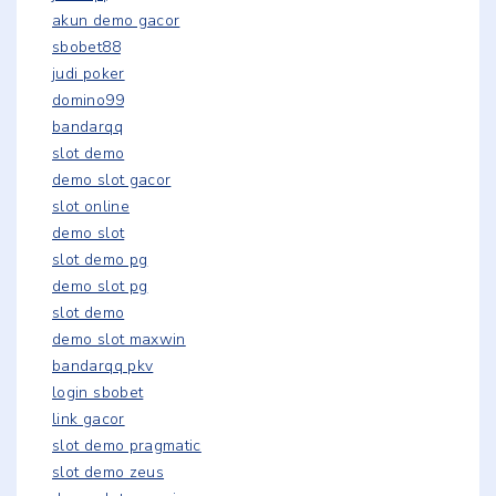
akun demo gacor
sbobet88
judi poker
domino99
bandarqq
slot demo
demo slot gacor
slot online
demo slot
slot demo pg
demo slot pg
slot demo
demo slot maxwin
bandarqq pkv
login sbobet
link gacor
slot demo pragmatic
slot demo zeus