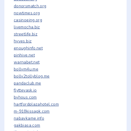
donorsmatch.org
nowtimes.org
casinoeing.org
livemocha.biz
streetlife.biz
hyves.biz
enoughinfo.net
pinhive.net
warnabet.net
bollym4u.me
bolly2tollyblog.me
pandaclub.me
flyttevask.io
byhous.com
hartfordplazahotel.com
m-918kissapk.com
nabavkame.info
gakbiasa.com