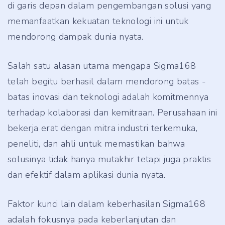
di garis depan dalam pengembangan solusi yang
memanfaatkan kekuatan teknologi ini untuk
mendorong dampak dunia nyata.
Salah satu alasan utama mengapa Sigma168
telah begitu berhasil dalam mendorong batas -
batas inovasi dan teknologi adalah komitmennya
terhadap kolaborasi dan kemitraan. Perusahaan ini
bekerja erat dengan mitra industri terkemuka,
peneliti, dan ahli untuk memastikan bahwa
solusinya tidak hanya mutakhir tetapi juga praktis
dan efektif dalam aplikasi dunia nyata.
Faktor kunci lain dalam keberhasilan Sigma168
adalah fokusnya pada keberlanjutan dan