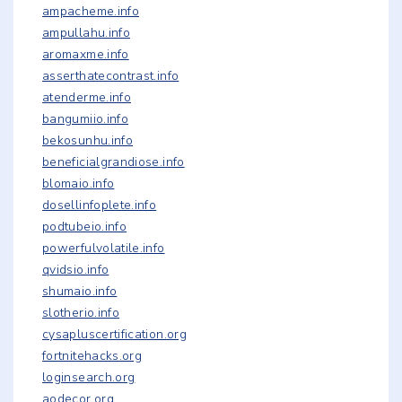
ampacheme.info
ampullahu.info
aromaxme.info
asserthatecontrast.info
atenderme.info
bangumiio.info
bekosunhu.info
beneficialgrandiose.info
blomaio.info
dosellinfoplete.info
podtubeio.info
powerfulvolatile.info
qvidsio.info
shumaio.info
slotherio.info
cysapluscertification.org
fortnitehacks.org
loginsearch.org
aodecor.org