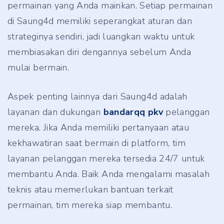
permainan yang Anda mainkan. Setiap permainan
di Saung4d memiliki seperangkat aturan dan
strateginya sendiri, jadi luangkan waktu untuk
membiasakan diri dengannya sebelum Anda
mulai bermain.
Aspek penting lainnya dari Saung4d adalah
layanan dan dukungan
bandarqq pkv
pelanggan
mereka. Jika Anda memiliki pertanyaan atau
kekhawatiran saat bermain di platform, tim
layanan pelanggan mereka tersedia 24/7 untuk
membantu Anda. Baik Anda mengalami masalah
teknis atau memerlukan bantuan terkait
permainan, tim mereka siap membantu.