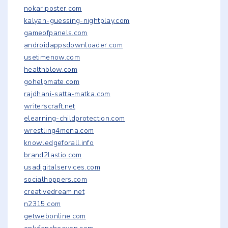
nokariposter.com
kalyan-guessing-nightplay.com
gameofpanels.com
androidappsdownloader.com
usetimenow.com
healthblow.com
gohelpmate.com
rajdhani-satta-matka.com
writerscraft.net
elearning-childprotection.com
wrestling4mena.com
knowledgeforall.info
brand2lastio.com
usadigitalservices.com
socialhoppers.com
creativedream.net
n2315.com
getwebonline.com