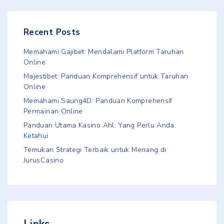
Recent Posts
Memahami Gajibet: Mendalami Platform Taruhan
Online
Majestibet: Panduan Komprehensif untuk Taruhan
Online
Memahami Saung4D: Panduan Komprehensif
Permainan Online
Panduan Utama Kasino Ahl: Yang Perlu Anda
Ketahui
Temukan Strategi Terbaik untuk Menang di
JurusCasino