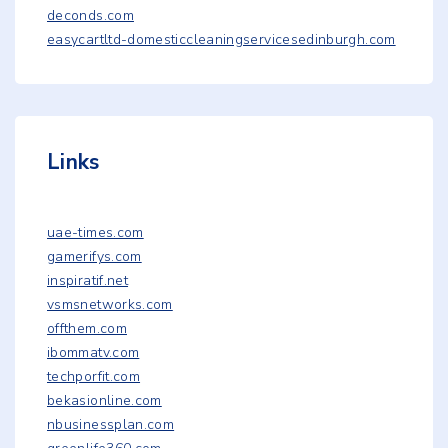
deconds.com
easycartltd-domesticcleaningservicesedinburgh.com
Links
uae-times.com
gamerifys.com
inspiratif.net
vsmsnetworks.com
offthem.com
ibommatv.com
techporfit.com
bekasionline.com
nbusinessplan.com