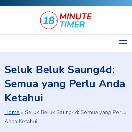
S
k
i
p
t
o
c
Seluk Beluk Saung4d:
o
n
Semua yang Perlu Anda
t
Ketahui
e
n
Home
»
Seluk Beluk Saung4d: Semua yang Perlu
t
Anda Ketahui