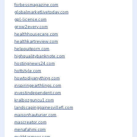
forbessmagazine.com
globalmarketlivetoday.com
gpl-license.com
grow2every.com
healthhousecare.com
healthkartreview.com
helpquitporn.com
highqualitybanknote.com
hostingnews24.com
hottstyle.com
howtodiyanything.com
inspiringearthlings.com
investindependent.com
kralbozguncu1.com
landscapinggainesvillefl.com
maisonhauturier.com
mascreator.com
menafahmi.com
mukhtarmeer.com