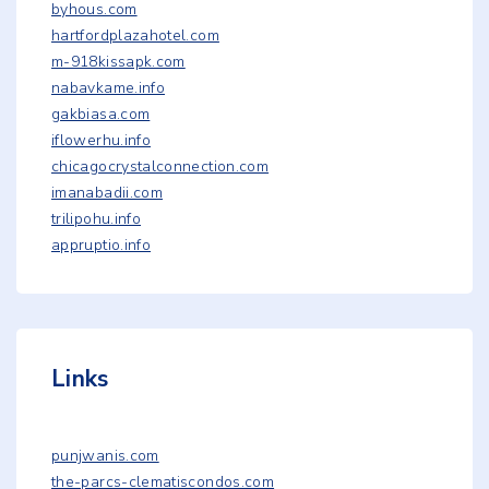
byhous.com
hartfordplazahotel.com
m-918kissapk.com
nabavkame.info
gakbiasa.com
iflowerhu.info
chicagocrystalconnection.com
imanabadii.com
trilipohu.info
appruptio.info
Links
punjwanis.com
the-parcs-clematiscondos.com