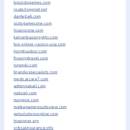
topslotxgames.com
routerloggnet.net
dantella6.com
slotsgamesone.com
hispinzone.com
kalyanbazarnights.com
top-online-casino-usa.com
honghuidoor.com
flowingtravel.com
nineniki.com
brandiospecialists.com
medicalcare7.com
adtennaball.com
nabzah.com
mongive.com
matkagameresultsview.com
getsolutionsonline.com
hispinner.org
criticalinsurance.info