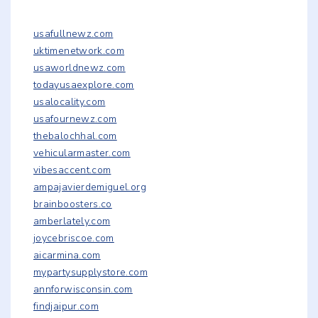
usafullnewz.com
uktimenetwork.com
usaworldnewz.com
todayusaexplore.com
usalocality.com
usafournewz.com
thebalochhal.com
vehicularmaster.com
vibesaccent.com
ampajavierdemiguel.org
brainboosters.co
amberlately.com
joycebriscoe.com
aicarmina.com
mypartysupplystore.com
annforwisconsin.com
findjaipur.com