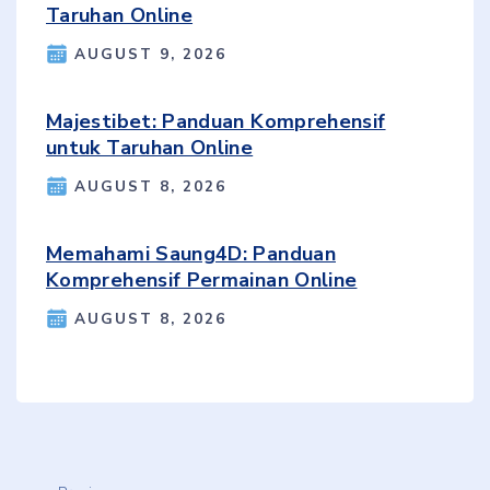
Taruhan Online
AUGUST 9, 2026
Majestibet: Panduan Komprehensif
untuk Taruhan Online
AUGUST 8, 2026
Memahami Saung4D: Panduan
Komprehensif Permainan Online
AUGUST 8, 2026