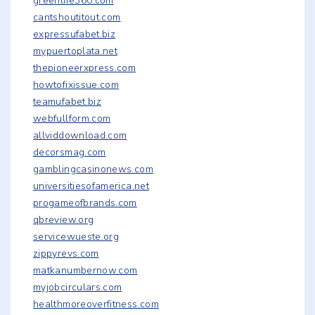
greenlife360.com
cantshoutitout.com
expressufabet.biz
mypuertoplata.net
thepioneerxpress.com
howtofixissue.com
teamufabet.biz
webfullform.com
allviddownload.com
decorsmag.com
gamblingcasinonews.com
universitiesofamerica.net
progameofbrands.com
qbreview.org
servicewueste.org
zippyrevs.com
matkanumbernow.com
myjobcirculars.com
healthmoreoverfitness.com