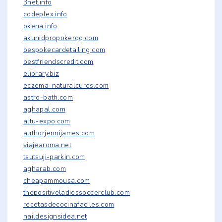
3net.info
codeplex.info
okena.info
akunidpropokerqq.com
bespokecardetailing.com
bestfriendscredit.com
elibrary.biz
eczema-naturalcures.com
astro-bath.com
aghapal.com
altu-expo.com
authorjennijames.com
viajearoma.net
tsutsuji-parkin.com
agharab.com
cheapammousa.com
thepositiveladiessoccerclub.com
recetasdecocinafaciles.com
naildesignsidea.net