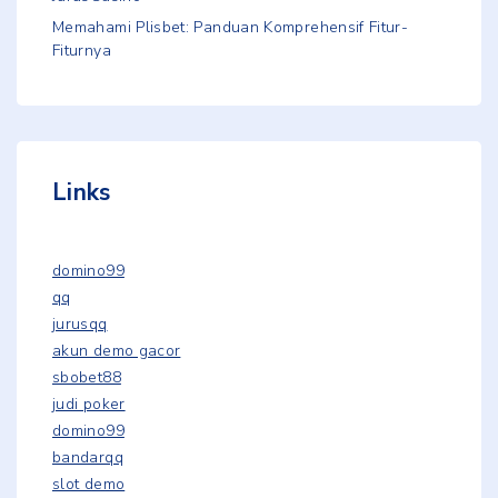
Memahami Plisbet: Panduan Komprehensif Fitur-
Fiturnya
Links
domino99
qq
jurusqq
akun demo gacor
sbobet88
judi poker
domino99
bandarqq
slot demo