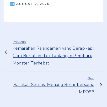
AUGUST 7, 2026
Previous
Kemarahan Rajangamen yang Berapi-api:
Cara Bertahan dari Tantangan Pemburu
Monster Terhebat
Next
Rasakan Sensasi Menang Besar bersama
MPO88