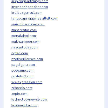
inspiringearthlings.com
investindependent.com
kralbozguncu1.com
landscapinggainesvillefl.com
maisonhauturier.com
mascreator.com
menafahmi.com
mukhtarmeer.com
nascartoday.com
nqted.com
nzdriverlicence.com
pagalguru.com
pcegame.com
pgslot-r2.com
ws-expression.com
zchotels.com
zepfo.com
technologynews5.com
teknoeduka.com