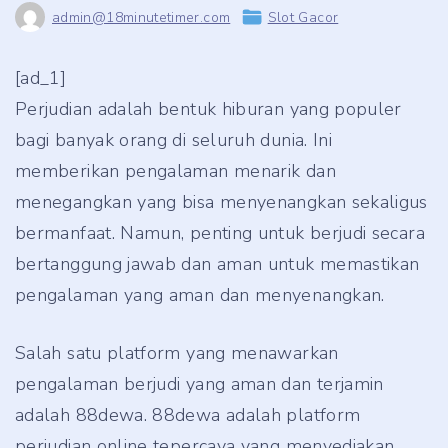
admin@18minutetimer.com
Slot Gacor
[ad_1]
Perjudian adalah bentuk hiburan yang populer
bagi banyak orang di seluruh dunia. Ini
memberikan pengalaman menarik dan
menegangkan yang bisa menyenangkan sekaligus
bermanfaat. Namun, penting untuk berjudi secara
bertanggung jawab dan aman untuk memastikan
pengalaman yang aman dan menyenangkan.
Salah satu platform yang menawarkan
pengalaman berjudi yang aman dan terjamin
adalah 88dewa. 88dewa adalah platform
perjudian online tepercaya yang menyediakan