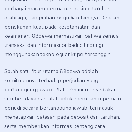
berbagai macam permainan kasino, taruhan
olahraga, dan pilihan perjudian lainnya. Dengan
penekanan kuat pada keselamatan dan
keamanan, 88dewa memastikan bahwa semua
transaksi dan informasi pribadi dilindungi
menggunakan teknologi enkripsi tercanggih.
Salah satu fitur utama 88dewa adalah
komitmennya terhadap perjudian yang
bertanggung jawab. Platform ini menyediakan
sumber daya dan alat untuk membantu pemain
berjudi secara bertanggung jawab, termasuk
menetapkan batasan pada deposit dan taruhan,
serta memberikan informasi tentang cara