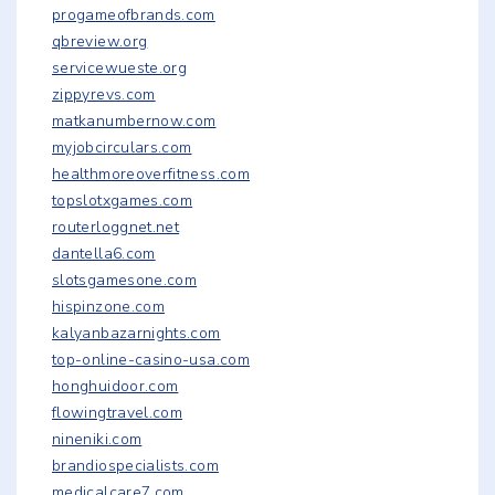
progameofbrands.com
qbreview.org
servicewueste.org
zippyrevs.com
matkanumbernow.com
myjobcirculars.com
healthmoreoverfitness.com
topslotxgames.com
routerloggnet.net
dantella6.com
slotsgamesone.com
hispinzone.com
kalyanbazarnights.com
top-online-casino-usa.com
honghuidoor.com
flowingtravel.com
nineniki.com
brandiospecialists.com
medicalcare7.com