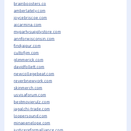
brainboosters.co
amberlately.com
joycebriscoe.com
aicarmina.com
mypartysupplystore.com
annforwisconsin.com
findjaipur.com
cultofjim.com
glimmerick.com
davidfollett.com
newcollegebeat.com
reverbnewyork.com
skinmerch.com
usvisaforum.com
bestmovierulz.com
jagalchi-trade.com
loopersound.com
minapenelope.com
justicereformalliance.com