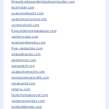
threadsvideoandphotodownloader.com
techgiddy.com
usalivenetwork.com
jackpotrushonline.info
ucnewshindi.com
freecellphonedatabase.com
gamersrope.com
exellewebmedia.com
free-gamestop.com
sinbadtravels.com
ukmagzine.com
wareztech.org
usabestnetwork.com
jessepinkmanoutfit.com
umailsend.com
retarys.com
fasterformationcpf.com
goldensnuggles.com
lookbattlemap.com