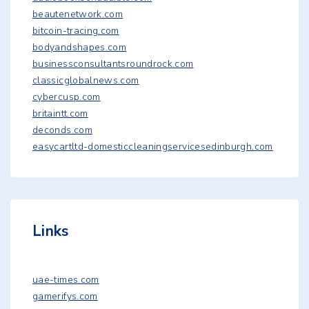
beautenetwork.com
bitcoin-tracing.com
bodyandshapes.com
businessconsultantsroundrock.com
classicglobalnews.com
cybercusp.com
britaintt.com
deconds.com
easycartltd-domesticcleaningservicesedinburgh.com
Links
uae-times.com
gamerifys.com