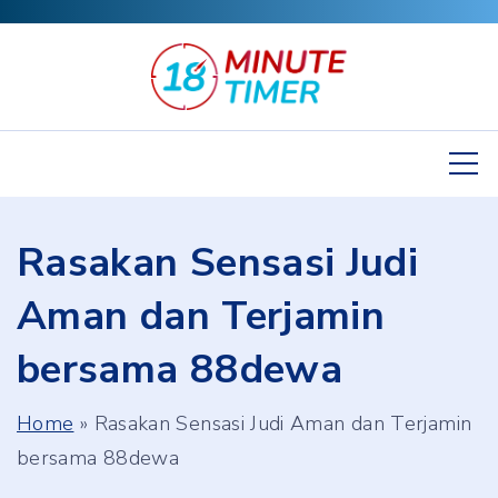
S
k
i
p
t
o
c
Rasakan Sensasi Judi
o
n
Aman dan Terjamin
t
bersama 88dewa
e
n
Home
»
Rasakan Sensasi Judi Aman dan Terjamin
t
bersama 88dewa