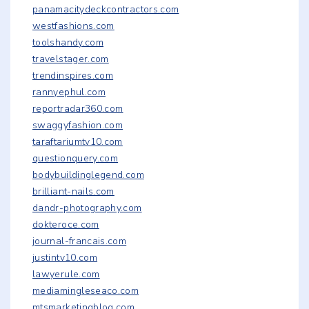
panamacitydeckcontractors.com
westfashions.com
toolshandy.com
travelstager.com
trendinspires.com
rannyephul.com
reportradar360.com
swaggyfashion.com
taraftariumtv10.com
questionquery.com
bodybuildinglegend.com
brilliant-nails.com
dandr-photography.com
dokteroce.com
journal-francais.com
justintv10.com
lawyerule.com
mediamingleseaco.com
mtsmarketingblog.com