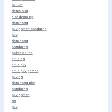
hk live
demo slot
slot demo pg
dominoqq
pkv games bandarqq
pkv
dominoqq
bandarqq
poker online
situs qq
situs pkv
situs pkv games
pkv qq
dominoqq pkv
bandarqq
pkv games
qq
pkv