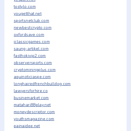
tostylo.com
yougetthat.net
sportsnetclub.com
newbestcrypto.com
oxfordsave.com
iclassicgames.com
saung-artikel.com
fasthokivip2.com
observersports.com
cryptominingplus.com
aquinoticiaspe.com
longhairedfrenchbulldog.com
lawyersforhire.co
businemarket.com
matahari88play.net
moneydescriptor.com
youthsmagazine.com
painaidee.net