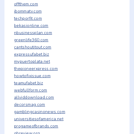
offthem.com
ibommatv.com
techporfit.com
bekasionline.com
nbusinessplan.com
greenlife360.com
cantshoutitout.com
expressufabet.biz
mypuertoplata.net
thepioneerxpress.com
howtofixissue.com
teamufabet.biz
webfullform.com
allviddownload.com
decorsmag.com
gamblingcasinonews.com
universitiesofamerica.net
progameofbrands.com
qbreview.org