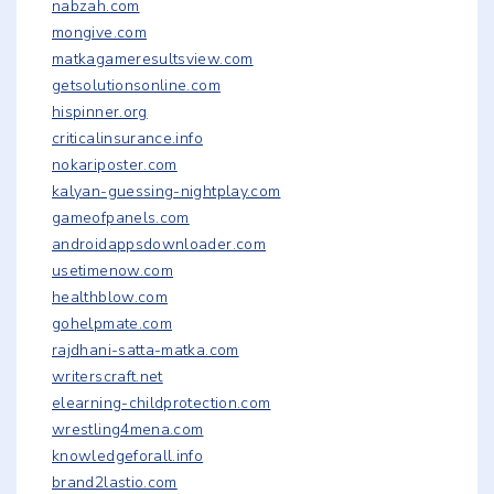
nabzah.com
mongive.com
matkagameresultsview.com
getsolutionsonline.com
hispinner.org
criticalinsurance.info
nokariposter.com
kalyan-guessing-nightplay.com
gameofpanels.com
androidappsdownloader.com
usetimenow.com
healthblow.com
gohelpmate.com
rajdhani-satta-matka.com
writerscraft.net
elearning-childprotection.com
wrestling4mena.com
knowledgeforall.info
brand2lastio.com