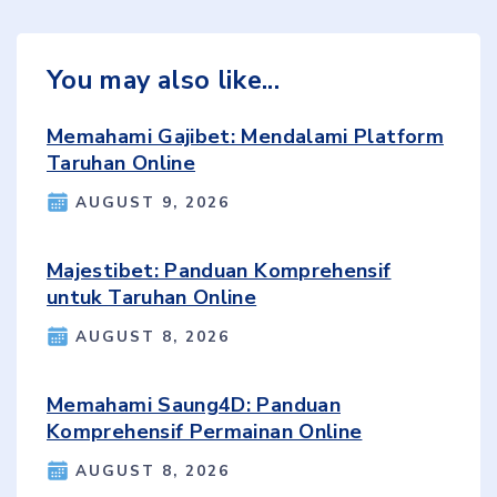
You may also like...
Memahami Gajibet: Mendalami Platform
Taruhan Online
AUGUST 9, 2026
Majestibet: Panduan Komprehensif
untuk Taruhan Online
AUGUST 8, 2026
Memahami Saung4D: Panduan
Komprehensif Permainan Online
AUGUST 8, 2026