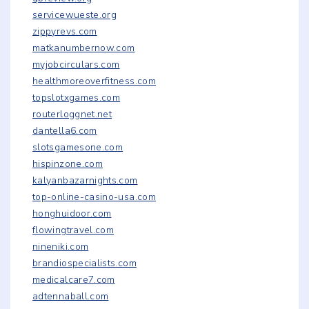
servicewueste.org
zippyrevs.com
matkanumbernow.com
myjobcirculars.com
healthmoreoverfitness.com
topslotxgames.com
routerloggnet.net
dantella6.com
slotsgamesone.com
hispinzone.com
kalyanbazarnights.com
top-online-casino-usa.com
honghuidoor.com
flowingtravel.com
nineniki.com
brandiospecialists.com
medicalcare7.com
adtennaball.com