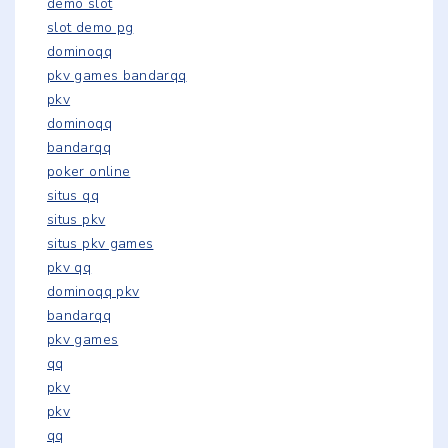
demo slot
slot demo pg
dominoqq
pkv games bandarqq
pkv
dominoqq
bandarqq
poker online
situs qq
situs pkv
situs pkv games
pkv qq
dominoqq pkv
bandarqq
pkv games
qq
pkv
pkv
qq