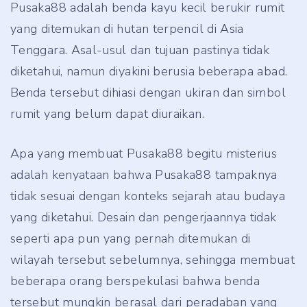
Pusaka88 adalah benda kayu kecil berukir rumit
yang ditemukan di hutan terpencil di Asia
Tenggara. Asal-usul dan tujuan pastinya tidak
diketahui, namun diyakini berusia beberapa abad.
Benda tersebut dihiasi dengan ukiran dan simbol
rumit yang belum dapat diuraikan.
Apa yang membuat Pusaka88 begitu misterius
adalah kenyataan bahwa Pusaka88 tampaknya
tidak sesuai dengan konteks sejarah atau budaya
yang diketahui. Desain dan pengerjaannya tidak
seperti apa pun yang pernah ditemukan di
wilayah tersebut sebelumnya, sehingga membuat
beberapa orang berspekulasi bahwa benda
tersebut mungkin berasal dari peradaban yang