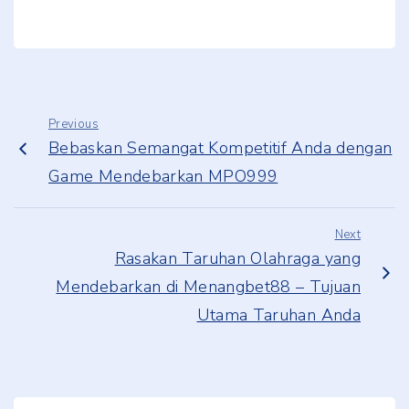
Previous
Bebaskan Semangat Kompetitif Anda dengan
Game Mendebarkan MPO999
Next
Rasakan Taruhan Olahraga yang
Mendebarkan di Menangbet88 – Tujuan
Utama Taruhan Anda