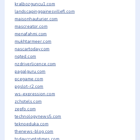
kralbozguncu1.com
landscapinggainesvillefl.com
maisonhauturier.com
mascreator.com
menafahmi.com
mukhtarmeer.com
nascartoday.com
nqted.com
nzdriverlicence.com
pagalguru.com
pcegame.com
pgslot-r2.com
ws-expression.com
zchotels.com
zepfo.com
technologynews5.com
teknoeduka.com
thenews-blog.com
todaycryptotimes.com