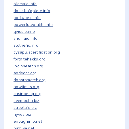
blomaio.info
dosellinfoplete.info
podtubeio.info
powerfulvolatile.info
qvidsio.info
shumaio.info
slotherio.info
cysapluscertification.org
fortnitehacks.org
loginsearch.org
aodecor.org
donorsmatch.org
nowtimes.org
casinoeing.org
livemocha.biz
streetlife.biz
hyves.biz
enoughinfo.net
pinhive.net