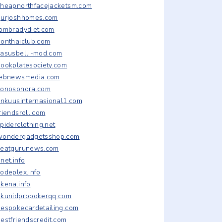
cheapnorthfacejacketsm.com
gurjoshhomes.com
tombradydiet.com
bonthaiclub.com
casusbelli-mod.com
bookplatesociety.com
lebnewsmedia.com
sonosonora.com
inkuusinternasional1.com
riendsroll.com
piderclothing.net
wondergadgetsshop.com
seatgurunews.com
net.info
odeplex.info
kena.info
akunidpropokerqq.com
bespokecardetailing.com
estfriendscredit.com