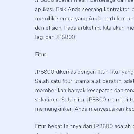
aplikasi. Baik Anda seorang kontraktor 
memiliki semua yang Anda perlukan un
dan efisien. Pada artikel ini, kita akan m
lagi dari JP8800.
Fitur:
JP8800 dikemas dengan fitur-fitur yan
Salah satu fitur utama alat berat ini 
memberikan banyak kecepatan dan tena
sekalipun. Selain itu, JP8800 memiliki
memungkinkan Anda menyesuaikan kecep
Fitur hebat lainnya dari JP8800 adalah 