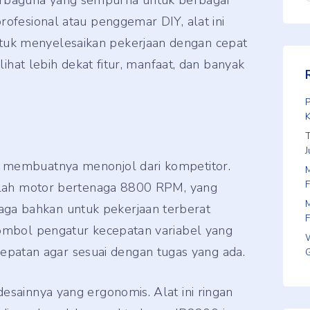
profesional atau penggemar DIY, alat ini
tuk menyelesaikan pekerjaan dengan cepat
elihat lebih dekat fitur, manfaat, dan banyak
g membuatnya menonjol dari kompetitor.
F
adalah motor bertenaga 8800 RPM, yang
ga bahkan untuk pekerjaan terberat
F
 tombol pengatur kecepatan variabel yang
atan agar sesuai dengan tugas yang ada.
desainnya yang ergonomis. Alat ini ringan