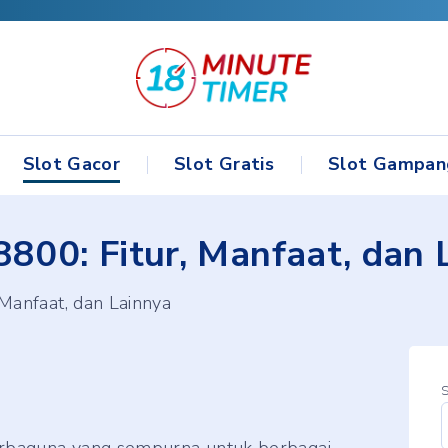
Slot Gacor
Slot Gratis
Slot Gampan
00: Fitur, Manfaat, dan 
Manfaat, dan Lainnya
S
rbaguna yang sempurna untuk berbagai