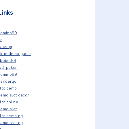
Links
domino99
qq
jurusqq
akun demo gacor
sbobet88
udi poker
domino99
bandarqq
slot demo
demo slot gacor
lot online
demo slot
slot demo pg
demo slot pg