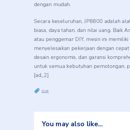
dengan mudah.
Secara keseluruhan, JP8800 adalah alat
biasa, daya tahan, dan nilai uang. Bai
atau penggemar DIY, mesin ini memilik
menyelesaikan pekerjaan dengan cepat 
desain ergonomis, dan garansi komprehe
untuk semua kebutuhan pemotongan, p
[ad_2]
slot
You may also like...