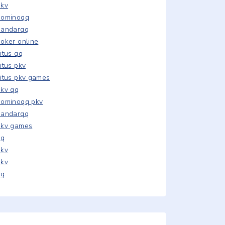
pkv
dominoqq
bandarqq
oker online
itus qq
itus pkv
situs pkv games
pkv qq
dominoqq pkv
bandarqq
pkv games
qq
pkv
pkv
qq