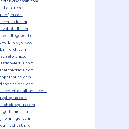
annforwisconsin.com
indjaipur.com
ultofjim.com
glimmerick.com
avidfollett.com
newcollegebeat.com
reverbnewyork.com
skinmerch.com
usvisaforum.com
bestmovierulz.com
agalchi-trade.com
loopersound.com
minapenelope.com
usticereformalliance.com
cryptoglax.com
ohiohobbyplus.com
bogothemes.com
jino-mingei.com
ourfreehost.info