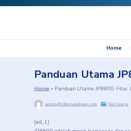
S
k
i
p
t
Home
o
c
o
Panduan Utama JP88
n
t
Home
»
Panduan Utama JP8800: Fitur, 
e
n
admin@18minutetimer.com
Slot Gacor
t
[ad_1]
JP8800 adalah mesin bertenaga dan se