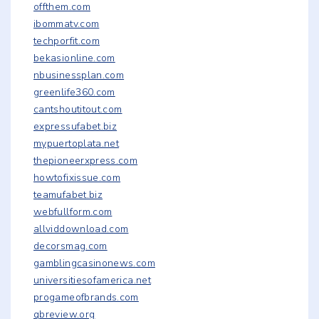
offthem.com
ibommatv.com
techporfit.com
bekasionline.com
nbusinessplan.com
greenlife360.com
cantshoutitout.com
expressufabet.biz
mypuertoplata.net
thepioneerxpress.com
howtofixissue.com
teamufabet.biz
webfullform.com
allviddownload.com
decorsmag.com
gamblingcasinonews.com
universitiesofamerica.net
progameofbrands.com
qbreview.org