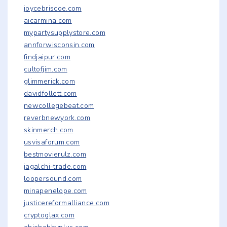
joycebriscoe.com
aicarmina.com
mypartysupplystore.com
annforwisconsin.com
findjaipur.com
cultofjim.com
glimmerick.com
davidfollett.com
newcollegebeat.com
reverbnewyork.com
skinmerch.com
usvisaforum.com
bestmovierulz.com
jagalchi-trade.com
loopersound.com
minapenelope.com
justicereformalliance.com
cryptoglax.com