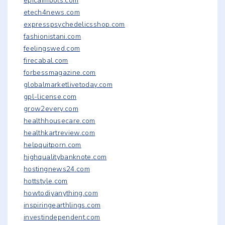
epicaimbots.com
etech4news.com
expresspsychedelicsshop.com
fashionistani.com
feelingswed.com
firecabal.com
forbessmagazine.com
globalmarketlivetoday.com
gpl-license.com
grow2every.com
healthhousecare.com
healthkartreview.com
helpquitporn.com
highqualitybanknote.com
hostingnews24.com
hottstyle.com
howtodiyanything.com
inspiringearthlings.com
investindependent.com