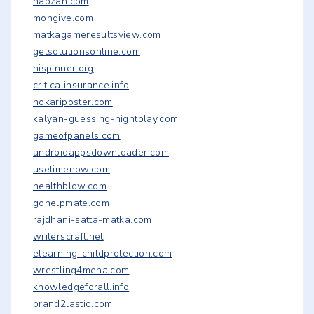
nabzah.com
mongive.com
matkagameresultsview.com
getsolutionsonline.com
hispinner.org
criticalinsurance.info
nokariposter.com
kalyan-guessing-nightplay.com
gameofpanels.com
androidappsdownloader.com
usetimenow.com
healthblow.com
gohelpmate.com
rajdhani-satta-matka.com
writerscraft.net
elearning-childprotection.com
wrestling4mena.com
knowledgeforall.info
brand2lastio.com