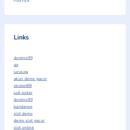
Fiturnya
Links
domino99
qq
jurusqq
akun demo gacor
sbobet88
judi poker
domino99
bandarqq
slot demo
demo slot gacor
slot online