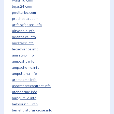
wasirku.com
tejas24.com
poolturbo.com
prachestait.com
artforafghans.info
airvendio.info
healthexe.info
puretecx.info
tecadvance.info
aminityio.info
amiolahu.info
ampacheme.info
ampullahu.info
aromaxme.info
asserthatecontrast.info
atenderme.info
bangumiio.info
bekosunhu.info
beneficialgrandiose.info