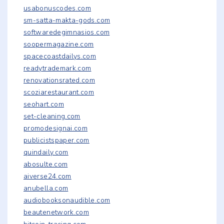
usabonuscodes.com
sm-satta-makta-gods.com
softwaredegimnasios.com
soopermagazine.com
spacecoastdailys.com
readytrademark.com
renovationsrated.com
scoziarestaurant.com
seohart.com
set-cleaning.com
promodesignai.com
publicistspaper.com
quindaily.com
abosulte.com
aiverse24.com
anubella.com
audiobooksonaudible.com
beautenetwork.com