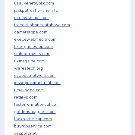
usalivenetwork.com
jackpotrushonline.info
ucnewshindi.com
freecellphonedatabase.com
gamersrope.com
exellewebmedia.com
free-gamestop.com
sinbadtravels.com
ukmagzine.com
wareztech.org
usabestnetwork.com
jessepinkmanoutfit.com
umailsend.com
retarys.com
fasterformationcpf.com
goldensnuggles.com
lookbattlemap.com
buyrdpservice.com
yesport.net