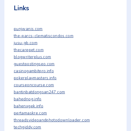
Links
punjwanis.com
the-parcs-clematiscondos.com
jusu-gb.com
thecarepet.com
blogwriterplus.com
guestpostingseo.com
casinogambitpro.info
pokerplaymasters.info
courseoncourse.com
bantinbatdongsan247.com
bahednog.info
bahenxgek.info
pertamaskre.com
threadsvideoandphotodownloader.com
techgiddy.com