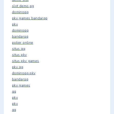
slot demo pg
dominoqq
pkv games bandarqq
pkv
dominoqq
bandarqq
poker online
situs qq
situs pkv
situs pkv games
pkv qq
dominoqq pkv
bandarqq
pkv games
qq
pkv
pkv
qq