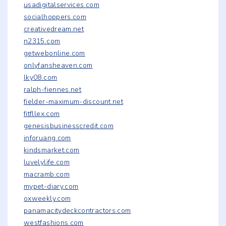
usadigitalservices.com
socialhoppers.com
creativedream.net
n2315.com
getwebonline.com
onlyfansheaven.com
lky08.com
ralph-fiennes.net
fielder-maximum-discount.net
fitfllex.com
genesisbusinesscredit.com
inforuang.com
kindsmarket.com
luvelylife.com
macramb.com
mypet-diary.com
oxweekly.com
panamacitydeckcontractors.com
westfashions.com