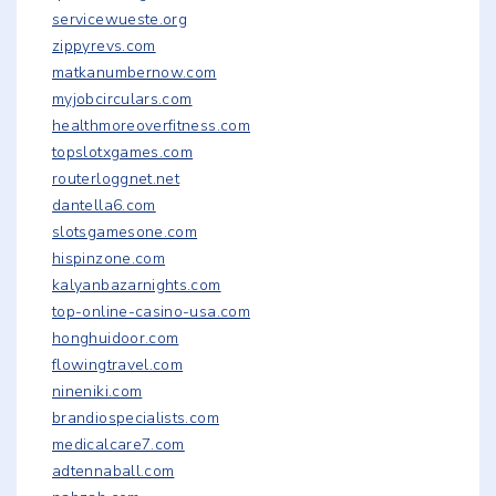
servicewueste.org
zippyrevs.com
matkanumbernow.com
myjobcirculars.com
healthmoreoverfitness.com
topslotxgames.com
routerloggnet.net
dantella6.com
slotsgamesone.com
hispinzone.com
kalyanbazarnights.com
top-online-casino-usa.com
honghuidoor.com
flowingtravel.com
nineniki.com
brandiospecialists.com
medicalcare7.com
adtennaball.com