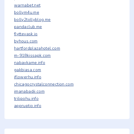
warnabet.net
bollym4u.me
bolly2tollyblog.me
pandaclub.me
flyttevask.io
byhous.com
hartfordplazahotel.com
m-918kissapk.com
nabavkame.info
gakbiasa.com
iflowerhu.info
chicagocrystalconnection.com
imanabadii.com
trilipohu.info
appruptio.info