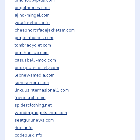
ohiohobbyplus.com
bogothemes.com
ajino-mingei.com
yourfreehost.info
cheapnorthfacejacketsm.com
gurjoshhomes.com
tombradydiet.com
bonthaiclub.com
casusbelli-mod.com
bookplatesociety.com
lebnewsmedia.com
sonosonora.com
linkuusinternasional1.com
friendsroll.com
spiderclothing.net
wondergadgetsshop.com
seatgurunews.com
3net.info
codeplex.info