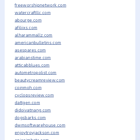
freeworshipnetwork.com
watercraftllc.com
abourge.com
afiliixs.com
alharammallz.com
americanbulletins.com
asespares.com
arabianstime.com
atticabblues.com
autometropolist.com
beautycreamreview.com
coinmoh.com
cyclopsreview.com
dattgen.com
didoivatnang.com
dogsbarks.com
dwmsoftwarehouse.com
enjoytroyjackson.com