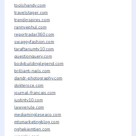
toolshandy.com
travelstager.com
trendinspires.com
rannyephul.com
reportradar360.com
swaggyfashion.com
taraftariumtv10.com
questionquery.com
bodybuildinglegend.com
brilliant-nails.com
dandr-photography.com
dokteroce.com
journal-francais.com
justintv10.com
lawyerule.com
mediamingleseaco.com
mtsmarketingblog.com
nghekiemtien.com