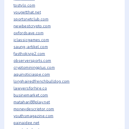
tostylo.com
yougetthat.net
sportsnetclub.com
newbestcrypto.com
oxfordsave.com
iclassicgames.com
saung-artikel.com
fasthokivip2.com
observersports.com
cryptominingplus.com
aquinoticiaspe.com
longhairedfrenchbulldog.com
lawyersforhire.co
businemarket.com
matahari88play.net
moneydescriptor.com
youthsmagazine.com
painaidee.net