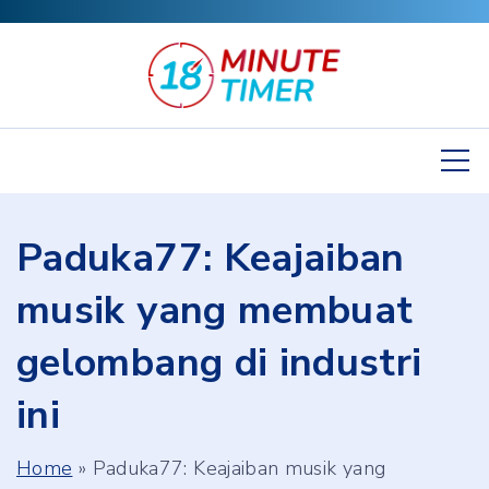
S
k
i
p
t
o
c
Paduka77: Keajaiban
o
n
musik yang membuat
t
gelombang di industri
e
n
ini
t
Home
»
Paduka77: Keajaiban musik yang