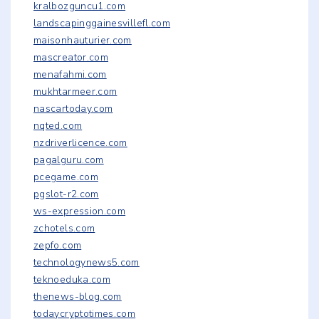
kralbozguncu1.com
landscapinggainesvillefl.com
maisonhauturier.com
mascreator.com
menafahmi.com
mukhtarmeer.com
nascartoday.com
nqted.com
nzdriverlicence.com
pagalguru.com
pcegame.com
pgslot-r2.com
ws-expression.com
zchotels.com
zepfo.com
technologynews5.com
teknoeduka.com
thenews-blog.com
todaycryptotimes.com