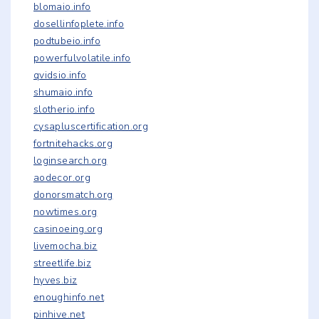
blomaio.info
dosellinfoplete.info
podtubeio.info
powerfulvolatile.info
qvidsio.info
shumaio.info
slotherio.info
cysapluscertification.org
fortnitehacks.org
loginsearch.org
aodecor.org
donorsmatch.org
nowtimes.org
casinoeing.org
livemocha.biz
streetlife.biz
hyves.biz
enoughinfo.net
pinhive.net