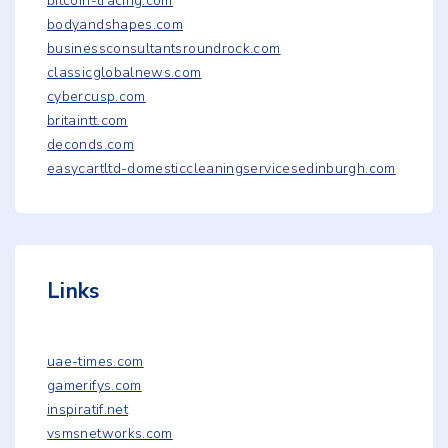
bitcoin-tracing.com
bodyandshapes.com
businessconsultantsroundrock.com
classicglobalnews.com
cybercusp.com
britaintt.com
deconds.com
easycartltd-domesticcleaningservicesedinburgh.com
Links
uae-times.com
gamerifys.com
inspiratif.net
vsmsnetworks.com