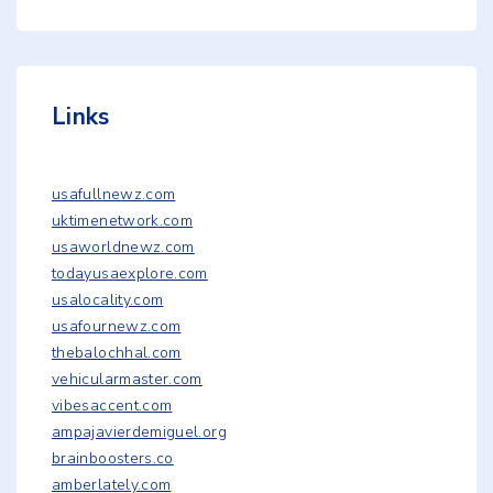
Links
usafullnewz.com
uktimenetwork.com
usaworldnewz.com
todayusaexplore.com
usalocality.com
usafournewz.com
thebalochhal.com
vehicularmaster.com
vibesaccent.com
ampajavierdemiguel.org
brainboosters.co
amberlately.com