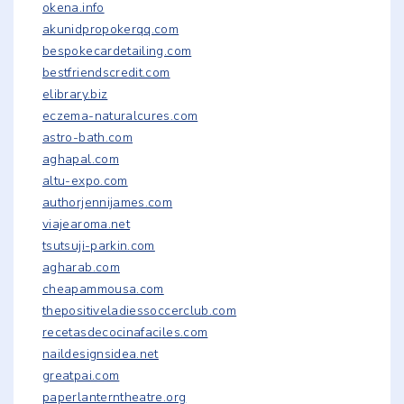
okena.info
akunidpropokerqq.com
bespokecardetailing.com
bestfriendscredit.com
elibrary.biz
eczema-naturalcures.com
astro-bath.com
aghapal.com
altu-expo.com
authorjennijames.com
viajearoma.net
tsutsuji-parkin.com
agharab.com
cheapammousa.com
thepositiveladiessoccerclub.com
recetasdecocinafaciles.com
naildesignsidea.net
greatpai.com
paperlanterntheatre.org