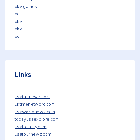
pkv games
qq
pkv
pkv
qq
Links
usafullnewz.com
uktimenetwork.com
usaworldnewz.com
todayusaexplore.com
usalocality.com
usafournewz.com