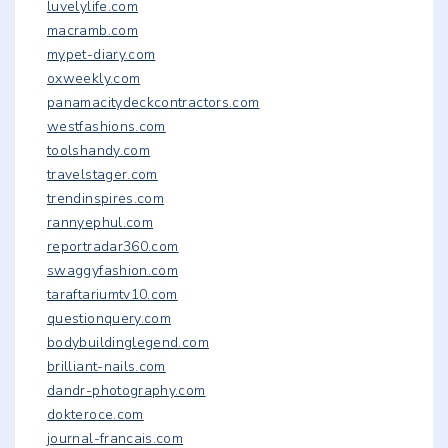
luvelylife.com
macramb.com
mypet-diary.com
oxweekly.com
panamacitydeckcontractors.com
westfashions.com
toolshandy.com
travelstager.com
trendinspires.com
rannyephul.com
reportradar360.com
swaggyfashion.com
taraftariumtv10.com
questionquery.com
bodybuildinglegend.com
brilliant-nails.com
dandr-photography.com
dokteroce.com
journal-francais.com