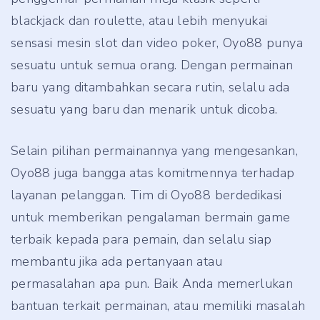
blackjack dan roulette, atau lebih menyukai
sensasi mesin slot dan video poker, Oyo88 punya
sesuatu untuk semua orang. Dengan permainan
baru yang ditambahkan secara rutin, selalu ada
sesuatu yang baru dan menarik untuk dicoba.
Selain pilihan permainannya yang mengesankan,
Oyo88 juga bangga atas komitmennya terhadap
layanan pelanggan. Tim di Oyo88 berdedikasi
untuk memberikan pengalaman bermain game
terbaik kepada para pemain, dan selalu siap
membantu jika ada pertanyaan atau
permasalahan apa pun. Baik Anda memerlukan
bantuan terkait permainan, atau memiliki masalah