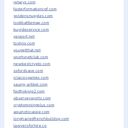
retarys.com
fasterformationcpf.com
goldensnuggles.com
lookbattlemap.com
buyrdpservice.com
yesport.net
tostylo.com
yougetthat.net
sportsnetclub.com
newbestcrypto.com
oxfordsave.com
iclassicgames.com
saung-artikel.com
fasthokivip2.com
observersports.com
cryptominingplus.com
aquinoticiaspe.com
longhairedfrenchbulldog.com
lawyersforhire.co