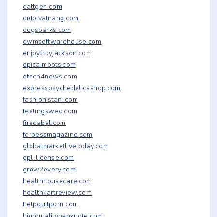
dattgen.com
didoivatnang.com
dogsbarks.com
dwmsoftwarehouse.com
enjoytroyjackson.com
epicaimbots.com
etech4news.com
expresspsychedelicsshop.com
fashionistani.com
feelingswed.com
firecabal.com
forbessmagazine.com
globalmarketlivetoday.com
gpl-license.com
grow2every.com
healthhousecare.com
healthkartreview.com
helpquitporn.com
highqualitybanknote.com