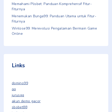
Memahami Plisbet: Panduan Komprehensif Fitur-
Fiturnya
Menemukan Bunga99: Panduan Utama untuk Fitur-
Fiturnya
Winlose99: Merevolusi Pengalaman Bermain Game
Online
Links
domino99
qq
jurusqq
akun demo gacor
sbobet88