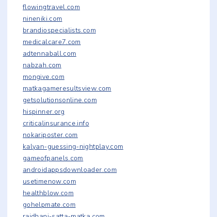
flowingtravel.com
nineniki.com
brandiospecialists.com
medicalcare7.com
adtennaball.com
nabzah.com
mongive.com
matkagameresultsview.com
getsolutionsonline.com
hispinner.org
criticalinsurance.info
nokariposter.com
kalyan-guessing-nightplay.com
gameofpanels.com
androidappsdownloader.com
usetimenow.com
healthblow.com
gohelpmate.com
rajdhani-satta-matka.com