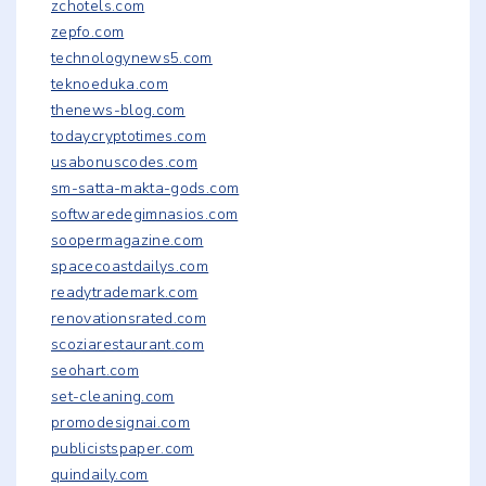
zchotels.com
zepfo.com
technologynews5.com
teknoeduka.com
thenews-blog.com
todaycryptotimes.com
usabonuscodes.com
sm-satta-makta-gods.com
softwaredegimnasios.com
soopermagazine.com
spacecoastdailys.com
readytrademark.com
renovationsrated.com
scoziarestaurant.com
seohart.com
set-cleaning.com
promodesignai.com
publicistspaper.com
quindaily.com