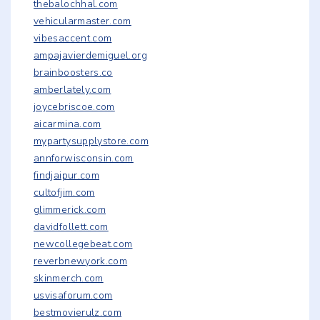
thebalochhal.com
vehicularmaster.com
vibesaccent.com
ampajavierdemiguel.org
brainboosters.co
amberlately.com
joycebriscoe.com
aicarmina.com
mypartysupplystore.com
annforwisconsin.com
findjaipur.com
cultofjim.com
glimmerick.com
davidfollett.com
newcollegebeat.com
reverbnewyork.com
skinmerch.com
usvisaforum.com
bestmovierulz.com