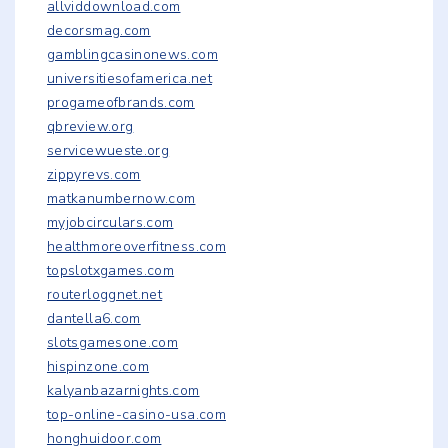
allviddownload.com
decorsmag.com
gamblingcasinonews.com
universitiesofamerica.net
progameofbrands.com
qbreview.org
servicewueste.org
zippyrevs.com
matkanumbernow.com
myjobcirculars.com
healthmoreoverfitness.com
topslotxgames.com
routerloggnet.net
dantella6.com
slotsgamesone.com
hispinzone.com
kalyanbazarnights.com
top-online-casino-usa.com
honghuidoor.com