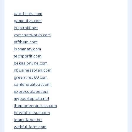
uae-times.com
gamerifys.com
inspiratif.net
vsmsnetworks.com
offthem.com
ibommatv.com
techporfit.com
bekasionline.com
nbusinessplan.com
greenlife360.com
cantshoutitout.com
expressufabet.biz
mypuertoplata.net
thepioneerxpress.com
howtofixissue.com
teamufabet.biz
webfullform.com