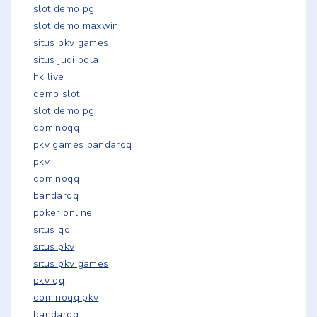
slot demo pg
slot demo maxwin
situs pkv games
situs judi bola
hk live
demo slot
slot demo pg
dominoqq
pkv games bandarqq
pkv
dominoqq
bandarqq
poker online
situs qq
situs pkv
situs pkv games
pkv qq
dominoqq pkv
bandarqq