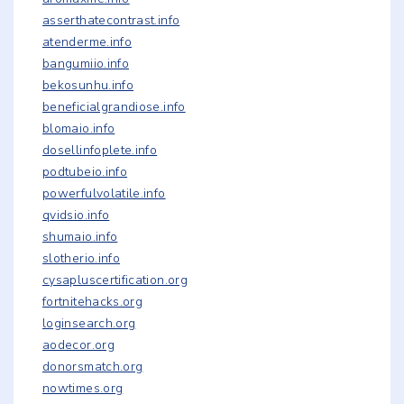
asserthatecontrast.info
atenderme.info
bangumiio.info
bekosunhu.info
beneficialgrandiose.info
blomaio.info
dosellinfoplete.info
podtubeio.info
powerfulvolatile.info
qvidsio.info
shumaio.info
slotherio.info
cysapluscertification.org
fortnitehacks.org
loginsearch.org
aodecor.org
donorsmatch.org
nowtimes.org