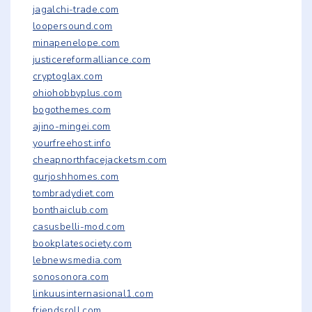
jagalchi-trade.com
loopersound.com
minapenelope.com
justicereformalliance.com
cryptoglax.com
ohiohobbyplus.com
bogothemes.com
ajino-mingei.com
yourfreehost.info
cheapnorthfacejacketsm.com
gurjoshhomes.com
tombradydiet.com
bonthaiclub.com
casusbelli-mod.com
bookplatesociety.com
lebnewsmedia.com
sonosonora.com
linkuusinternasional1.com
friendsroll.com