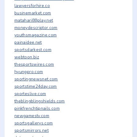
lawyersforhire.co
businemarket.com
matahari88play.net
moneydescriptor.com
youthsmagazine.com
painaidee.net
sportsdarkest.com
webtoon.biz
thesportswires.com
hyungpro.com
sportingnewsnet.com
sportstime24day.com
sporteslive.com
theblingblingshields.com
pinkfrenchtipnails.com
newgamestv.com
sportsgallerys.com
sportsmirrors.net