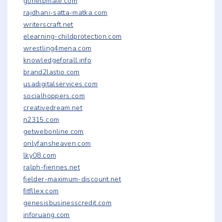
gohelpmate.com
rajdhani-satta-matka.com
writerscraft.net
elearning-childprotection.com
wrestling4mena.com
knowledgeforall.info
brand2lastio.com
usadigitalservices.com
socialhoppers.com
creativedream.net
n2315.com
getwebonline.com
onlyfansheaven.com
lky08.com
ralph-fiennes.net
fielder-maximum-discount.net
fitfllex.com
genesisbusinesscredit.com
inforuang.com