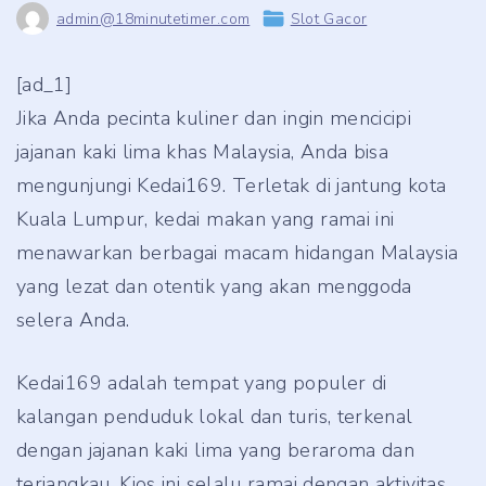
admin@18minutetimer.com
Slot Gacor
[ad_1]
Jika Anda pecinta kuliner dan ingin mencicipi
jajanan kaki lima khas Malaysia, Anda bisa
mengunjungi Kedai169. Terletak di jantung kota
Kuala Lumpur, kedai makan yang ramai ini
menawarkan berbagai macam hidangan Malaysia
yang lezat dan otentik yang akan menggoda
selera Anda.
Kedai169 adalah tempat yang populer di
kalangan penduduk lokal dan turis, terkenal
dengan jajanan kaki lima yang beraroma dan
terjangkau. Kios ini selalu ramai dengan aktivitas,