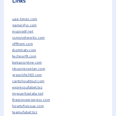
Links
uae-times.com
gamerifys.com
inspiratif.net
vsmsnetworks.com
offthem.com
ibommatv.com
techporfit.com
bekasionline.com
nbusinessplan.com
greenlife360.com
cantshoutitout.com
expressufabet.biz
mypuertoplata.net
thepioneerxpress.com
howtofixissue.com
teamufabet.biz