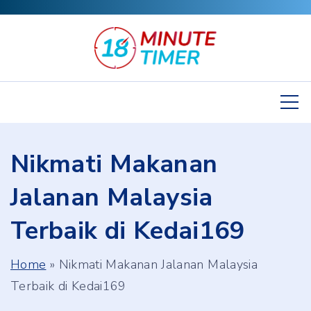
S
k
i
p
t
o
c
Nikmati Makanan
o
n
Jalanan Malaysia
t
Terbaik di Kedai169
e
n
Home
»
Nikmati Makanan Jalanan Malaysia
t
Terbaik di Kedai169