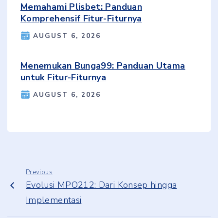
Memahami Plisbet: Panduan
Komprehensif Fitur-Fiturnya
AUGUST 6, 2026
Menemukan Bunga99: Panduan Utama
untuk Fitur-Fiturnya
AUGUST 6, 2026
Previous
Evolusi MPO212: Dari Konsep hingga
Implementasi