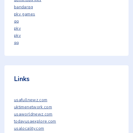
bandarqq
pkv games
qq
pkv
pkv
qq
Links
usafullnewz.com
uktimenetwork.com
usaworldnewz.com
todayusaexplore.com
usalocality.com