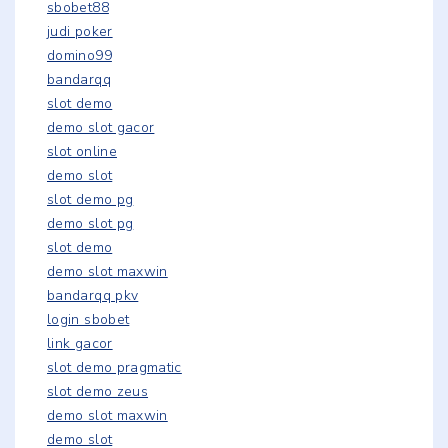
sbobet88
judi poker
domino99
bandarqq
slot demo
demo slot gacor
slot online
demo slot
slot demo pg
demo slot pg
slot demo
demo slot maxwin
bandarqq pkv
login sbobet
link gacor
slot demo pragmatic
slot demo zeus
demo slot maxwin
demo slot