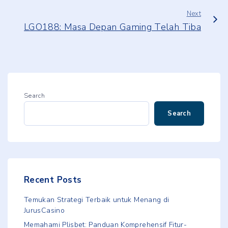
Next
LGO188: Masa Depan Gaming Telah Tiba
Search
Search
Recent Posts
Temukan Strategi Terbaik untuk Menang di
JurusCasino
Memahami Plisbet: Panduan Komprehensif Fitur-