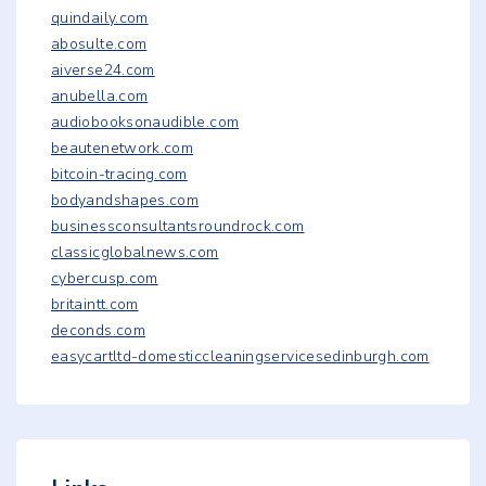
quindaily.com
abosulte.com
aiverse24.com
anubella.com
audiobooksonaudible.com
beautenetwork.com
bitcoin-tracing.com
bodyandshapes.com
businessconsultantsroundrock.com
classicglobalnews.com
cybercusp.com
britaintt.com
deconds.com
easycartltd-domesticcleaningservicesedinburgh.com