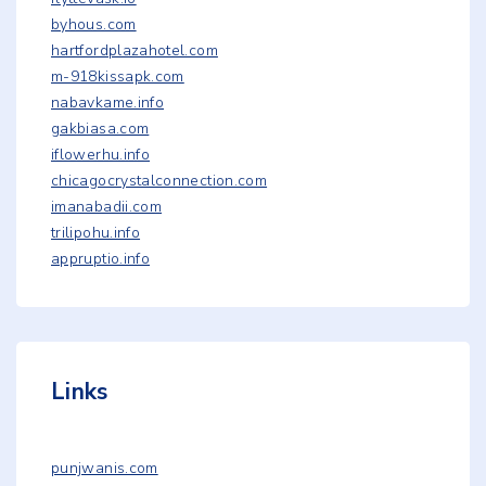
byhous.com
hartfordplazahotel.com
m-918kissapk.com
nabavkame.info
gakbiasa.com
iflowerhu.info
chicagocrystalconnection.com
imanabadii.com
trilipohu.info
appruptio.info
Links
punjwanis.com