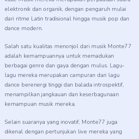
elektronik dan organik, dengan pengaruh mulai
dari ritme Latin tradisional hingga musik pop dan
dance modern.
Salah satu kualitas menonjol dari musik Monte77
adalah kemampuannya untuk memadukan
berbagai genre dan gaya dengan mulus. Lagu-
lagu mereka merupakan campuran dari lagu
dance berenergi tinggi dan balada introspektif,
menampilkan jangkauan dan keserbagunaan
kemampuan musik mereka.
Selain suaranya yang inovatif, Monte77 juga
dikenal dengan pertunjukan live mereka yang