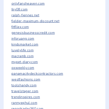
onlyfansheaven.com
lky08.com
ralph-fiennes.net
fielder-maximum-discount.net
fitfllex.com
genesisbusinesscredit.com
inforuang.com
kindsmarket.com
luvelylife.com
macramb.com
mypet-diary.com
oxweekly.com
panamacitydeckcontractors.com
westfashions.com
toolshandy.com
travelstager.com
trendinspires.com
rannyephul.com
reportradar360.com