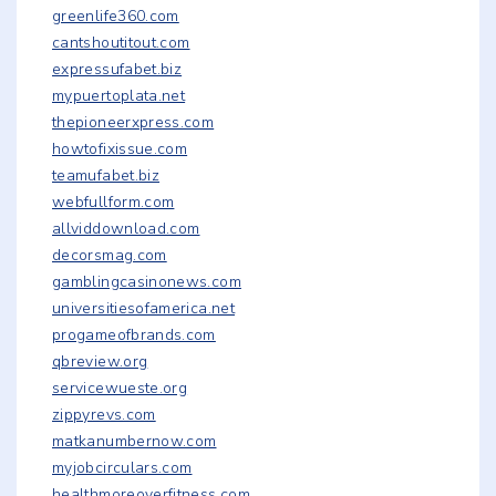
greenlife360.com
cantshoutitout.com
expressufabet.biz
mypuertoplata.net
thepioneerxpress.com
howtofixissue.com
teamufabet.biz
webfullform.com
allviddownload.com
decorsmag.com
gamblingcasinonews.com
universitiesofamerica.net
progameofbrands.com
qbreview.org
servicewueste.org
zippyrevs.com
matkanumbernow.com
myjobcirculars.com
healthmoreoverfitness.com