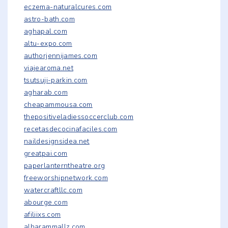
eczema-naturalcures.com
astro-bath.com
aghapal.com
altu-expo.com
authorjennijames.com
viajearoma.net
tsutsuji-parkin.com
agharab.com
cheapammousa.com
thepositiveladiessoccerclub.com
recetasdecocinafaciles.com
naildesignsidea.net
greatpai.com
paperlanterntheatre.org
freeworshipnetwork.com
watercraftllc.com
abourge.com
afiliixs.com
alharammallz.com