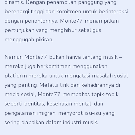
dinamis. Dengan penampilan panggung yang
berenergi tinggi dan komitmen untuk berinteraksi
dengan penontonnya, Monte77 menampilkan
pertunjukan yang menghibur sekaligus
menggugah pikiran.
Namun Monte77 bukan hanya tentang musik –
mereka juga berkomitmen menggunakan
platform mereka untuk mengatasi masalah sosial
yang penting. Melalui lirik dan kehadirannya di
media sosial, Monte77 membahas topik-topik
seperti identitas, kesehatan mental, dan
pengalaman imigran, menyoroti isu-isu yang
sering diabaikan dalam industri musik.