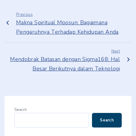
Previous
Makna Spiritual Mposun: Bagaimana
Pengaruhnya Terhadap Kehidupan Anda
Next
Mendobrak Batasan dengan Sigma168: Hal
Besar Berikutnya dalam Teknologi
Search
Search