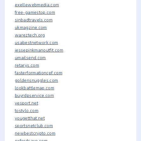
exellewebmedia.com
free-gamestop.com
sinbadtravels.com
ukmagzine.com
wareztech.org
usabestnetwork.com
jessepinkmanoutfit.com
umailsend.com
retarys.com
fasterformationcpf.com
goldensnuggles.com
lookbattlemap.com
buyrdpservice.com
yesport.net
tostylo.com
yougetthat.net
sportsnetclub.com
newbestcrypto.com
oxfordsave.com