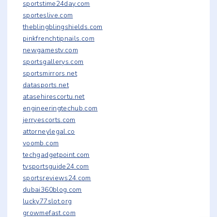
sportstime24day.com
sporteslive.com
theblingblingshields.com
pinkfrenchtipnails.com
newgamestv.com
sportsgallerys.com
sportsmirrors.net
datasports.net
atasehirescortu.net
engineeringtechub.com
jerryescorts.com
attorneylegal.co
voomb.com
techgadgetpoint.com
tvsportsguide24.com
sportsreviews24.com
dubai360blog.com
lucky77slot.org
growmefast.com