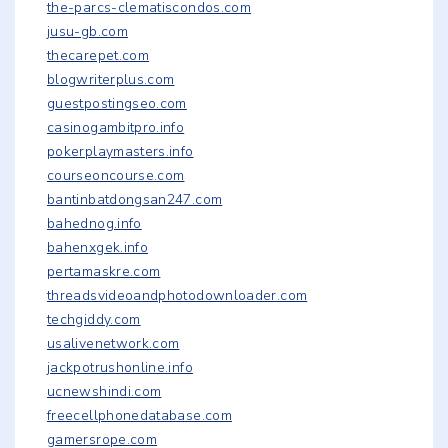
the-parcs-clematiscondos.com
jusu-gb.com
thecarepet.com
blogwriterplus.com
guestpostingseo.com
casinogambitpro.info
pokerplaymasters.info
courseoncourse.com
bantinbatdongsan247.com
bahednog.info
bahenxgek.info
pertamaskre.com
threadsvideoandphotodownloader.com
techgiddy.com
usalivenetwork.com
jackpotrushonline.info
ucnewshindi.com
freecellphonedatabase.com
gamersrope.com