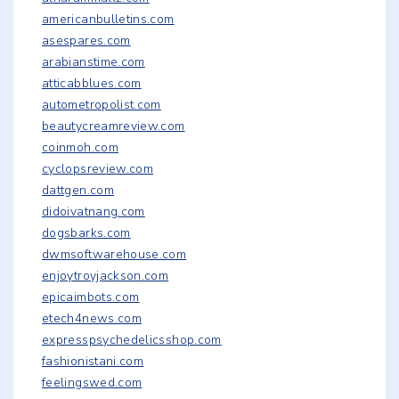
americanbulletins.com
asespares.com
arabianstime.com
atticabblues.com
autometropolist.com
beautycreamreview.com
coinmoh.com
cyclopsreview.com
dattgen.com
didoivatnang.com
dogsbarks.com
dwmsoftwarehouse.com
enjoytroyjackson.com
epicaimbots.com
etech4news.com
expresspsychedelicsshop.com
fashionistani.com
feelingswed.com