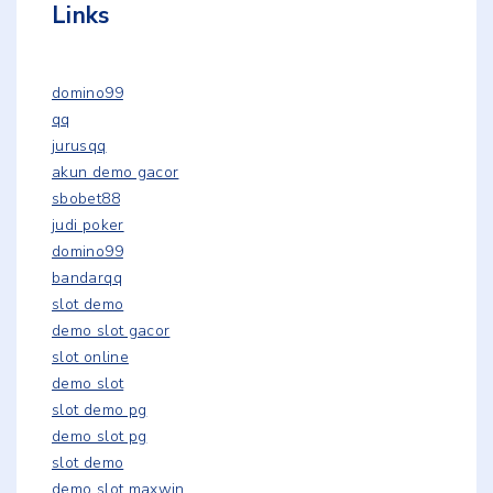
Links
domino99
qq
jurusqq
akun demo gacor
sbobet88
judi poker
domino99
bandarqq
slot demo
demo slot gacor
slot online
demo slot
slot demo pg
demo slot pg
slot demo
demo slot maxwin