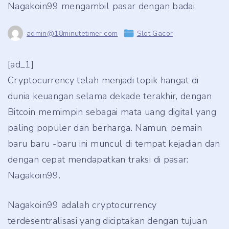
Nagakoin99 mengambil pasar dengan badai
admin@18minutetimer.com
Slot Gacor
[ad_1]
Cryptocurrency telah menjadi topik hangat di
dunia keuangan selama dekade terakhir, dengan
Bitcoin memimpin sebagai mata uang digital yang
paling populer dan berharga. Namun, pemain
baru baru -baru ini muncul di tempat kejadian dan
dengan cepat mendapatkan traksi di pasar:
Nagakoin99.
Nagakoin99 adalah cryptocurrency
terdesentralisasi yang diciptakan dengan tujuan