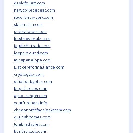
davidfollett.com
newcollegebeat.com
reverbnewyork.com
skinmerch.com
usvisaforum.com
bestmovierulz.com
jagalchi-trade.com
loopersound.com
minapenelope.com
justicereformalliance.com
cryptoglax.com
ohiohobbyplus.com
bogothemes.com
ajino-mingei.com
yourfreehost.info
cheapnorthfacejacketsm.com
gurjoshhomes.com
tombradydiet.com
bonthaiclub.com