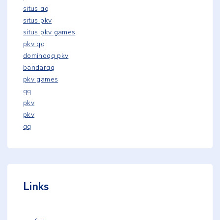
situs qq
situs pkv
situs pkv games
pkv qq
dominoqq pkv
bandarqq
pkv games
qq
pkv
pkv
qq
Links