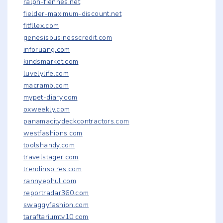
ralph-fiennes.net
fielder-maximum-discount.net
fitfllex.com
genesisbusinesscredit.com
inforuang.com
kindsmarket.com
luvelylife.com
macramb.com
mypet-diary.com
oxweekly.com
panamacitydeckcontractors.com
westfashions.com
toolshandy.com
travelstager.com
trendinspires.com
rannyephul.com
reportradar360.com
swaggyfashion.com
taraftariumtv10.com