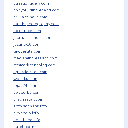
questionquery.com
bodybuildinglegend.com
brilliant-nails.com
dandr-photography.com
dokteroce.com
journal-francais.com
justintv10.com
lawyerule.com
mediamingleseaco.com
mtsmarketingblog.com
nghekiemtien.com
wasirku.com
tejas24.com
poolturbo.com
prachestait.com
artforafghans.info
airvendio.info
healthexe.info
puretecx.info