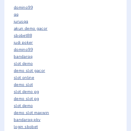
domino99
qq
jurusqq
akun demo gacor
sbobet88
judi poker
domino99
bandarqq
slot demo
demo slot gacor
slot online
demo slot
slot demo pg
demo slot pg
slot demo
demo slot maxwin
bandarqq pkv
login sbobet