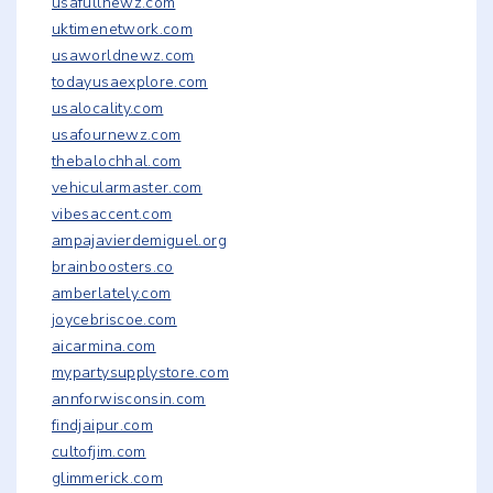
usafullnewz.com
uktimenetwork.com
usaworldnewz.com
todayusaexplore.com
usalocality.com
usafournewz.com
thebalochhal.com
vehicularmaster.com
vibesaccent.com
ampajavierdemiguel.org
brainboosters.co
amberlately.com
joycebriscoe.com
aicarmina.com
mypartysupplystore.com
annforwisconsin.com
findjaipur.com
cultofjim.com
glimmerick.com