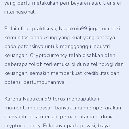
yang perlu melakukan pembayaran atau transfer
internasional.
Selain fitur praktisnya, Nagakoin99 juga memiliki
komunitas pendukung yang kuat yang percaya
pada potensinya untuk mengganggu industri
keuangan. Cryptocurrency telah disahkan oleh
beberapa tokoh terkemuka di dunia teknologi dan
keuangan, semakin memperkuat kredibilitas dan
potensi pertumbuhannya.
Karena Nagakoin99 terus mendapatkan
momentum di pasar, banyak ahli memperkirakan
bahwa itu bisa menjadi pemain utama di dunia
cryptocurrency. Fokusnya pada privasi, biaya