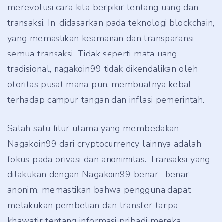
merevolusi cara kita berpikir tentang uang dan
transaksi. Ini didasarkan pada teknologi blockchain,
yang memastikan keamanan dan transparansi
semua transaksi. Tidak seperti mata uang
tradisional, nagakoin99 tidak dikendalikan oleh
otoritas pusat mana pun, membuatnya kebal
terhadap campur tangan dan inflasi pemerintah.
Salah satu fitur utama yang membedakan
Nagakoin99 dari cryptocurrency lainnya adalah
fokus pada privasi dan anonimitas. Transaksi yang
dilakukan dengan Nagakoin99 benar -benar
anonim, memastikan bahwa pengguna dapat
melakukan pembelian dan transfer tanpa
khawatir tentang informasi pribadi mereka