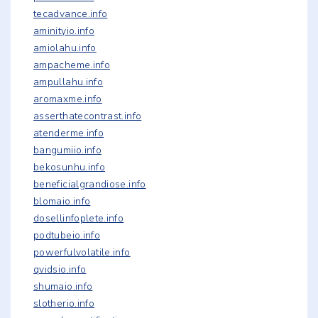
tecadvance.info
aminityio.info
amiolahu.info
ampacheme.info
ampullahu.info
aromaxme.info
asserthatecontrast.info
atenderme.info
bangumiio.info
bekosunhu.info
beneficialgrandiose.info
blomaio.info
dosellinfoplete.info
podtubeio.info
powerfulvolatile.info
qvidsio.info
shumaio.info
slotherio.info