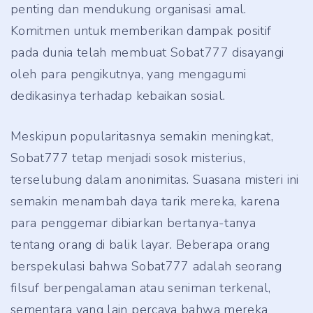
penting dan mendukung organisasi amal.
Komitmen untuk memberikan dampak positif
pada dunia telah membuat Sobat777 disayangi
oleh para pengikutnya, yang mengagumi
dedikasinya terhadap kebaikan sosial.
Meskipun popularitasnya semakin meningkat,
Sobat777 tetap menjadi sosok misterius,
terselubung dalam anonimitas. Suasana misteri ini
semakin menambah daya tarik mereka, karena
para penggemar dibiarkan bertanya-tanya
tentang orang di balik layar. Beberapa orang
berspekulasi bahwa Sobat777 adalah seorang
filsuf berpengalaman atau seniman terkenal,
sementara yang lain percaya bahwa mereka