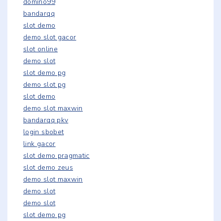
domino99
bandarqq
slot demo
demo slot gacor
slot online
demo slot
slot demo pg
demo slot pg
slot demo
demo slot maxwin
bandarqq pkv
login sbobet
link gacor
slot demo pragmatic
slot demo zeus
demo slot maxwin
demo slot
demo slot
slot demo pg