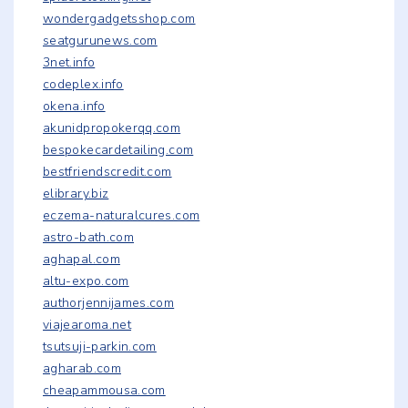
wondergadgetsshop.com
seatgurunews.com
3net.info
codeplex.info
okena.info
akunidpropokerqq.com
bespokecardetailing.com
bestfriendscredit.com
elibrary.biz
eczema-naturalcures.com
astro-bath.com
aghapal.com
altu-expo.com
authorjennijames.com
viajearoma.net
tsutsuji-parkin.com
agharab.com
cheapammousa.com