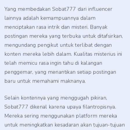
Yang membedakan Sobat777 dari influencer
lainnya adalah kemampuannya dalam
menciptakan rasa intrik dan misteri. Banyak
postingan mereka yang terbuka untuk ditafsirkan,
mengundang pengikut untuk terlibat dengan
konten mereka lebih dalam. Kualitas misterius ini
telah memicu rasa ingin tahu di kalangan
penggemar, yang menantikan setiap postingan
baru untuk memahami maknanya.
Selain kontennya yang menggugah pikiran,
Sobat777 dikenal karena upaya filantropisnya.
Mereka sering menggunakan platform mereka
untuk meningkatkan kesadaran akan tujuan-tujuan