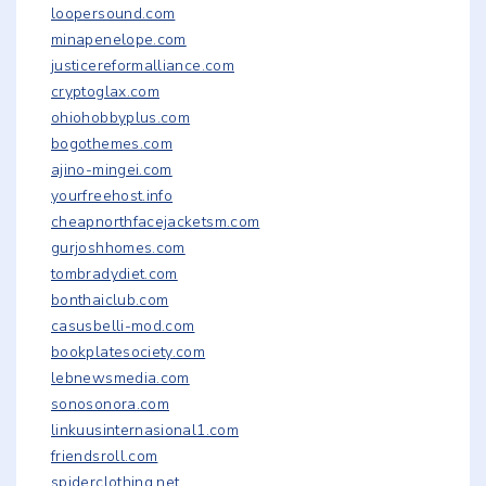
loopersound.com
minapenelope.com
justicereformalliance.com
cryptoglax.com
ohiohobbyplus.com
bogothemes.com
ajino-mingei.com
yourfreehost.info
cheapnorthfacejacketsm.com
gurjoshhomes.com
tombradydiet.com
bonthaiclub.com
casusbelli-mod.com
bookplatesociety.com
lebnewsmedia.com
sonosonora.com
linkuusinternasional1.com
friendsroll.com
spiderclothing.net