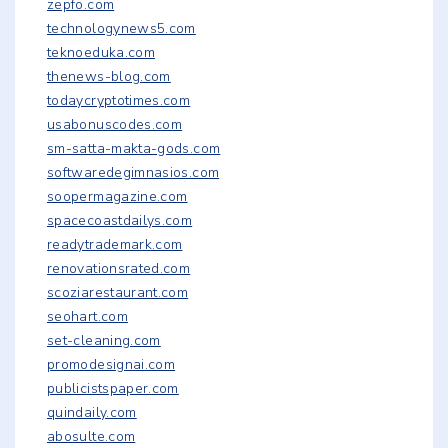
zepfo.com
technologynews5.com
teknoeduka.com
thenews-blog.com
todaycryptotimes.com
usabonuscodes.com
sm-satta-makta-gods.com
softwaredegimnasios.com
soopermagazine.com
spacecoastdailys.com
readytrademark.com
renovationsrated.com
scoziarestaurant.com
seohart.com
set-cleaning.com
promodesignai.com
publicistspaper.com
quindaily.com
abosulte.com