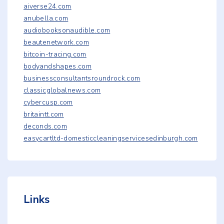
aiverse24.com
anubella.com
audiobooksonaudible.com
beautenetwork.com
bitcoin-tracing.com
bodyandshapes.com
businessconsultantsroundrock.com
classicglobalnews.com
cybercusp.com
britaintt.com
deconds.com
easycartltd-domesticcleaningservicesedinburgh.com
Links