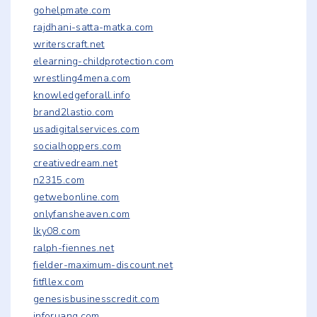
gohelpmate.com
rajdhani-satta-matka.com
writerscraft.net
elearning-childprotection.com
wrestling4mena.com
knowledgeforall.info
brand2lastio.com
usadigitalservices.com
socialhoppers.com
creativedream.net
n2315.com
getwebonline.com
onlyfansheaven.com
lky08.com
ralph-fiennes.net
fielder-maximum-discount.net
fitfllex.com
genesisbusinesscredit.com
inforuang.com