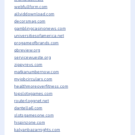
webfullform.com
allviddownload.com
decorsmag.com
gamblingcasinonews.com
universitiesofamerica.net
progameofbrands.com
qbreview.org
servicewueste.org
zippyrevs.com
matkanumbernow.com
myjobcirculars.com
healthmoreoverfitness.com
topslotxgames.com
routerloggnet.net
dantella6.com
slotsgamesone.com
hispinzone.com
kalyanbazarnights.com