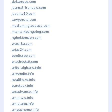
dokteroce.com
journal-francais.com
justintv10.com
lawyerule.com
mediamingleseaco.com
mtsmarketingblog.com
nghekiemtien.com
wasirku.com
tejas24.com
poolturbo.com
prachestait.com
artforafghans.info
airvendio.info
healthexe.info
puretecx.info
tecadvance.info
aminityio.info
amiolahu.info
ampacheme.info