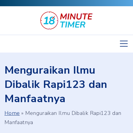
S
k
i
p
t
o
c
Menguraikan Ilmu
o
n
Dibalik Rapi123 dan
t
Manfaatnya
e
n
Home
»
Menguraikan Ilmu Dibalik Rapi123 dan
t
Manfaatnya