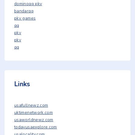
dominoqq pkv
bandarqq
pkv games
qq
pkv
pkv
qq
Links
usafullnewz.com
uktimenetwork.com
usaworldnewz.com
todayusaexplore.com
usalocality.com