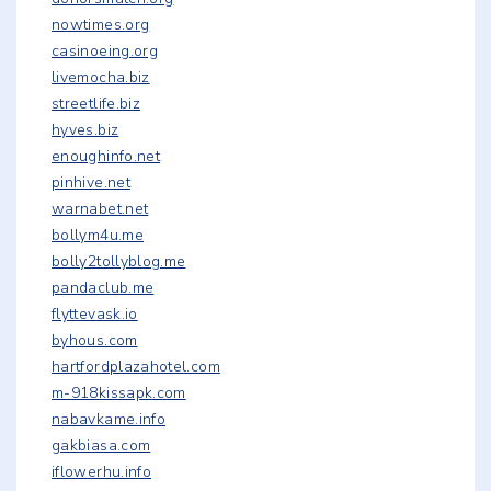
nowtimes.org
casinoeing.org
livemocha.biz
streetlife.biz
hyves.biz
enoughinfo.net
pinhive.net
warnabet.net
bollym4u.me
bolly2tollyblog.me
pandaclub.me
flyttevask.io
byhous.com
hartfordplazahotel.com
m-918kissapk.com
nabavkame.info
gakbiasa.com
iflowerhu.info