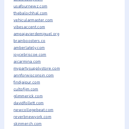
usafournewz.com
thebalochhal.com
vehicularmaster.com
vibesaccent.com
ampajavierdemiguel.org
brainboosters.co
amberlately.com
joycebriscoe.com
aicarmina.com
mypartysupplystore.com
annforwisconsin.com
findjaipur.com
cultofjim.com
glimmerick.com
davidfollett.com
newcollegebeat.com
reverbnewyork.com
skinmerch.com