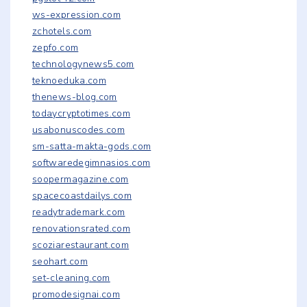
ws-expression.com
zchotels.com
zepfo.com
technologynews5.com
teknoeduka.com
thenews-blog.com
todaycryptotimes.com
usabonuscodes.com
sm-satta-makta-gods.com
softwaredegimnasios.com
soopermagazine.com
spacecoastdailys.com
readytrademark.com
renovationsrated.com
scoziarestaurant.com
seohart.com
set-cleaning.com
promodesignai.com