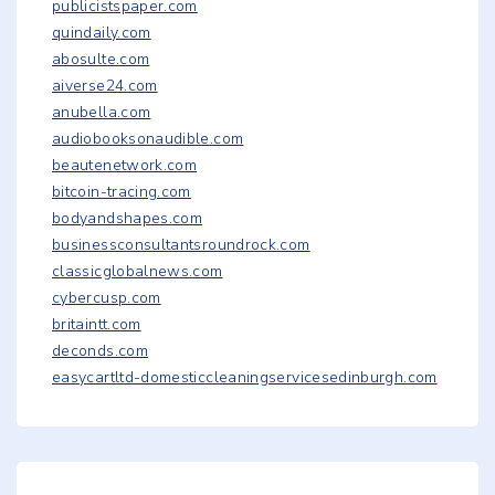
publicistspaper.com
quindaily.com
abosulte.com
aiverse24.com
anubella.com
audiobooksonaudible.com
beautenetwork.com
bitcoin-tracing.com
bodyandshapes.com
businessconsultantsroundrock.com
classicglobalnews.com
cybercusp.com
britaintt.com
deconds.com
easycartltd-domesticcleaningservicesedinburgh.com