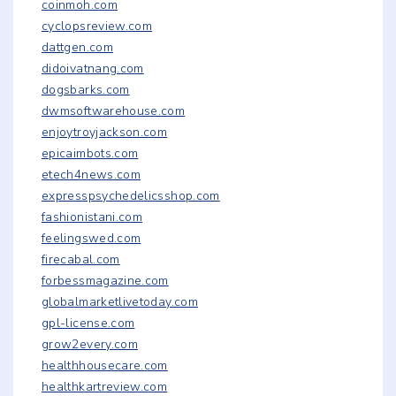
coinmoh.com
cyclopsreview.com
dattgen.com
didoivatnang.com
dogsbarks.com
dwmsoftwarehouse.com
enjoytroyjackson.com
epicaimbots.com
etech4news.com
expresspsychedelicsshop.com
fashionistani.com
feelingswed.com
firecabal.com
forbessmagazine.com
globalmarketlivetoday.com
gpl-license.com
grow2every.com
healthhousecare.com
healthkartreview.com