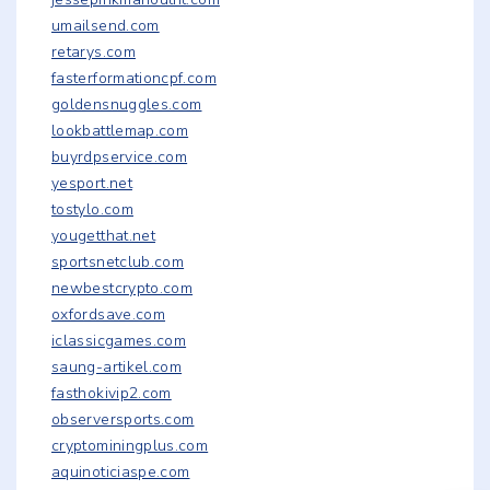
umailsend.com
retarys.com
fasterformationcpf.com
goldensnuggles.com
lookbattlemap.com
buyrdpservice.com
yesport.net
tostylo.com
yougetthat.net
sportsnetclub.com
newbestcrypto.com
oxfordsave.com
iclassicgames.com
saung-artikel.com
fasthokivip2.com
observersports.com
cryptominingplus.com
aquinoticiaspe.com