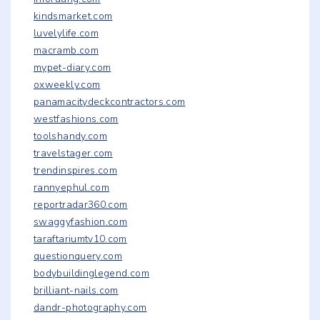
kindsmarket.com
luvelylife.com
macramb.com
mypet-diary.com
oxweekly.com
panamacitydeckcontractors.com
westfashions.com
toolshandy.com
travelstager.com
trendinspires.com
rannyephul.com
reportradar360.com
swaggyfashion.com
taraftariumtv10.com
questionquery.com
bodybuildinglegend.com
brilliant-nails.com
dandr-photography.com