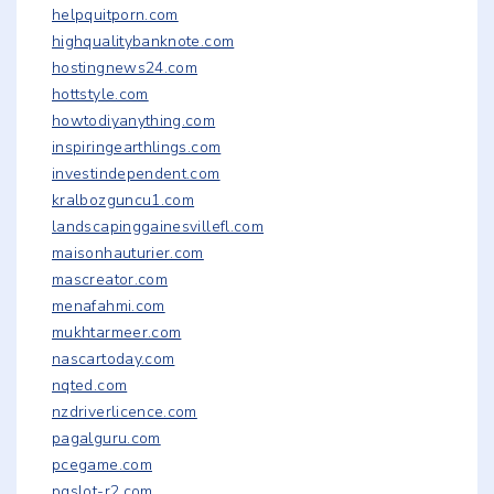
helpquitporn.com
highqualitybanknote.com
hostingnews24.com
hottstyle.com
howtodiyanything.com
inspiringearthlings.com
investindependent.com
kralbozguncu1.com
landscapinggainesvillefl.com
maisonhauturier.com
mascreator.com
menafahmi.com
mukhtarmeer.com
nascartoday.com
nqted.com
nzdriverlicence.com
pagalguru.com
pcegame.com
pgslot-r2.com