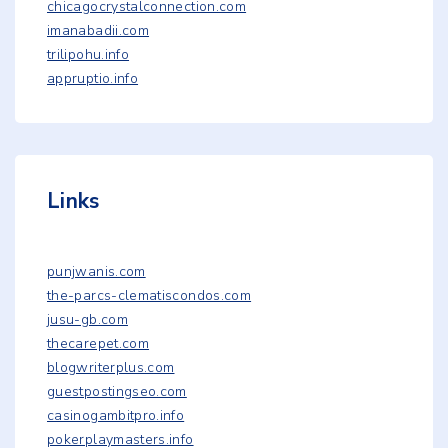
chicagocrystalconnection.com
imanabadii.com
trilipohu.info
appruptio.info
Links
punjwanis.com
the-parcs-clematiscondos.com
jusu-gb.com
thecarepet.com
blogwriterplus.com
guestpostingseo.com
casinogambitpro.info
pokerplaymasters.info