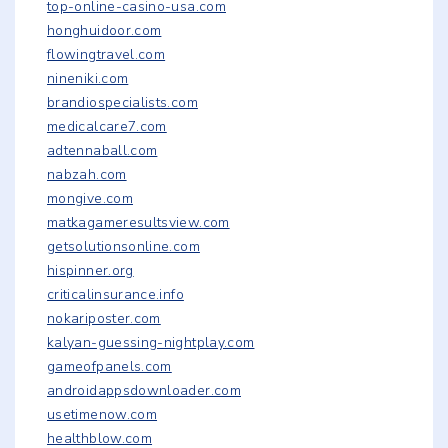
top-online-casino-usa.com
honghuidoor.com
flowingtravel.com
nineniki.com
brandiospecialists.com
medicalcare7.com
adtennaball.com
nabzah.com
mongive.com
matkagameresultsview.com
getsolutionsonline.com
hispinner.org
criticalinsurance.info
nokariposter.com
kalyan-guessing-nightplay.com
gameofpanels.com
androidappsdownloader.com
usetimenow.com
healthblow.com