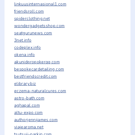
linkuusinternasional1.com
friendsroll.com
spiderclothing.net
wondergadgetsshop.com
seatgurunews.com
3net.info
codeplex.info
okena.info
akunidpropokerqq.com
bespokecardetailing.com
bestfriendscredit.com
elibrary.biz
eczema-naturalcures.com
astro-bath.com
aghapal.com
altu-expo.com
authorjennijames.com
viajearoma.net
tsutsuji-parkin.com