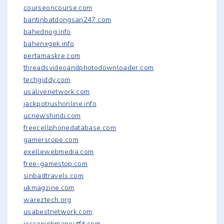
courseoncourse.com
bantinbatdongsan247.com
bahednog.info
bahenxgek.info
pertamaskre.com
threadsvideoandphotodownloader.com
techgiddy.com
usalivenetwork.com
jackpotrushonline.info
ucnewshindi.com
freecellphonedatabase.com
gamersrope.com
exellewebmedia.com
free-gamestop.com
sinbadtravels.com
ukmagzine.com
wareztech.org
usabestnetwork.com
jessepinkmanoutfit.com