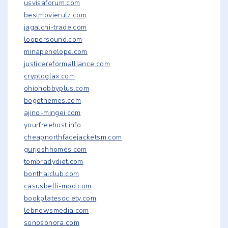
usvisaforum.com
bestmovierulz.com
jagalchi-trade.com
loopersound.com
minapenelope.com
justicereformalliance.com
cryptoglax.com
ohiohobbyplus.com
bogothemes.com
ajino-mingei.com
yourfreehost.info
cheapnorthfacejacketsm.com
gurjoshhomes.com
tombradydiet.com
bonthaiclub.com
casusbelli-mod.com
bookplatesociety.com
lebnewsmedia.com
sonosonora.com