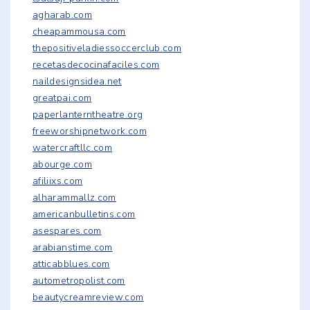
agharab.com
cheapammousa.com
thepositiveladiessoccerclub.com
recetasdecocinafaciles.com
naildesignsidea.net
greatpai.com
paperlanterntheatre.org
freeworshipnetwork.com
watercraftllc.com
abourge.com
afiliixs.com
alharammallz.com
americanbulletins.com
asespares.com
arabianstime.com
atticabblues.com
autometropolist.com
beautycreamreview.com