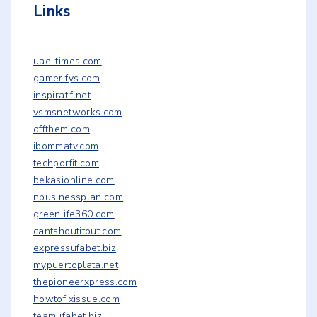
Links
uae-times.com
gamerifys.com
inspiratif.net
vsmsnetworks.com
offthem.com
ibommatv.com
techporfit.com
bekasionline.com
nbusinessplan.com
greenlife360.com
cantshoutitout.com
expressufabet.biz
mypuertoplata.net
thepioneerxpress.com
howtofixissue.com
teamufabet.biz