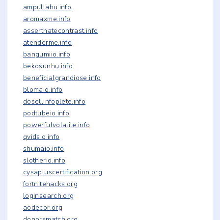
ampullahu.info
aromaxme.info
asserthatecontrast.info
atenderme.info
bangumiio.info
bekosunhu.info
beneficialgrandiose.info
blomaio.info
dosellinfoplete.info
podtubeio.info
powerfulvolatile.info
qvidsio.info
shumaio.info
slotherio.info
cysapluscertification.org
fortnitehacks.org
loginsearch.org
aodecor.org
donorsmatch.org