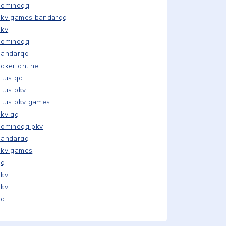
dominoqq
pkv games bandarqq
pkv
dominoqq
bandarqq
oker online
itus qq
itus pkv
situs pkv games
pkv qq
dominoqq pkv
bandarqq
pkv games
qq
pkv
pkv
qq