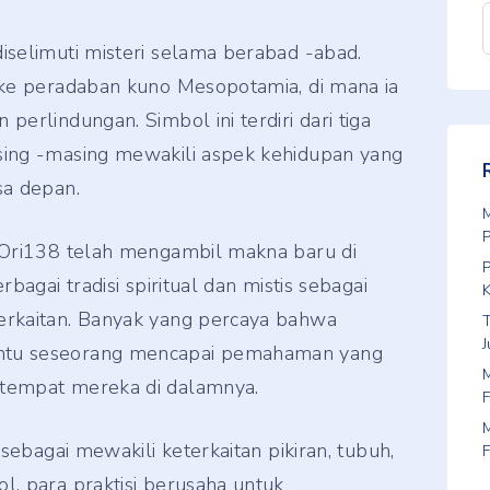
iselimuti misteri selama berabad -abad.
 ke peradaban kuno Mesopotamia, di mana ia
erlindungan. Simbol ini terdiri dari tiga
sing -masing mewakili aspek kehidupan yang
sa depan.
, Ori138 telah mengambil makna baru di
bagai tradisi spiritual dan mistis sebagai
erkaitan. Banyak yang percaya bahwa
antu seseorang mencapai pemahaman yang
 tempat mereka di dalamnya.
F
 sebagai mewakili keterkaitan pikiran, tubuh,
F
l, para praktisi berusaha untuk