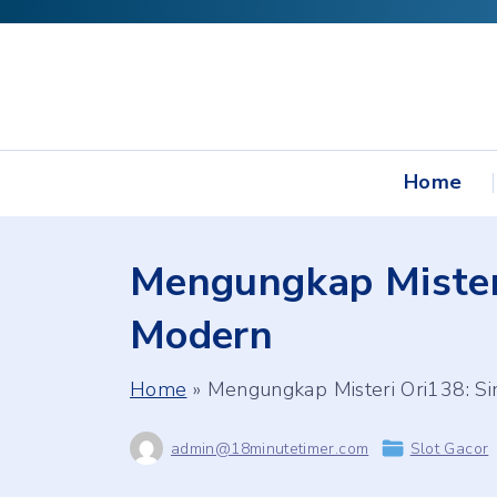
S
k
i
p
t
Home
o
c
o
Mengungkap Misteri
n
Modern
t
e
Home
»
Mengungkap Misteri Ori138: Si
n
t
admin@18minutetimer.com
Slot Gacor