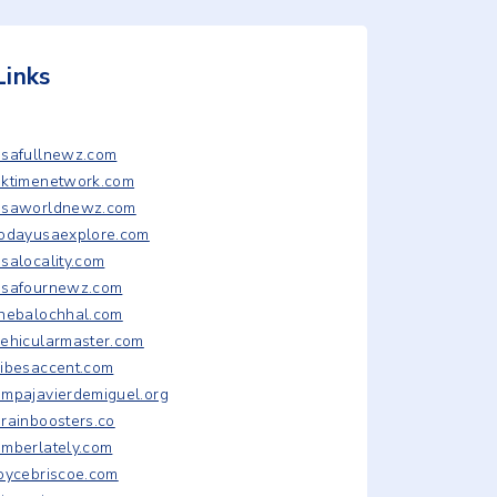
Links
usafullnewz.com
uktimenetwork.com
usaworldnewz.com
todayusaexplore.com
salocality.com
usafournewz.com
thebalochhal.com
vehicularmaster.com
vibesaccent.com
ampajavierdemiguel.org
rainboosters.co
amberlately.com
joycebriscoe.com