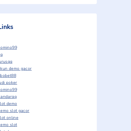
Links
domino99
qq
jurusqq
akun demo gacor
sbobet88
udi poker
domino99
bandarqq
slot demo
demo slot gacor
lot online
demo slot