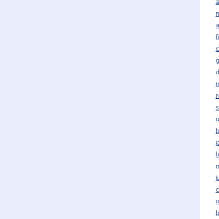
f
c
d
j
j