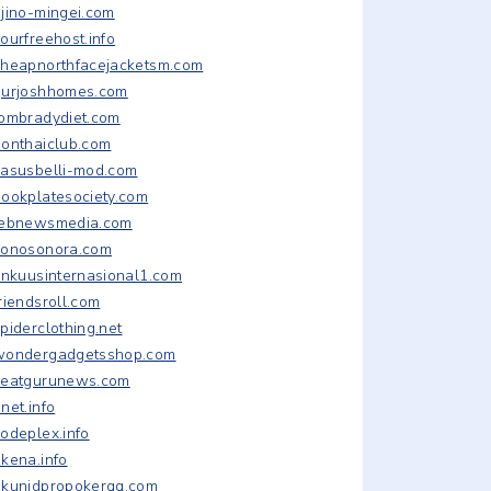
jino-mingei.com
ourfreehost.info
cheapnorthfacejacketsm.com
gurjoshhomes.com
tombradydiet.com
bonthaiclub.com
casusbelli-mod.com
bookplatesociety.com
lebnewsmedia.com
sonosonora.com
inkuusinternasional1.com
riendsroll.com
piderclothing.net
wondergadgetsshop.com
seatgurunews.com
net.info
odeplex.info
kena.info
akunidpropokerqq.com