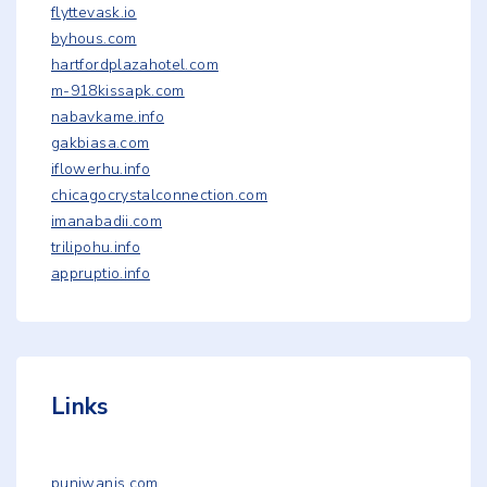
flyttevask.io
byhous.com
hartfordplazahotel.com
m-918kissapk.com
nabavkame.info
gakbiasa.com
iflowerhu.info
chicagocrystalconnection.com
imanabadii.com
trilipohu.info
appruptio.info
Links
punjwanis.com