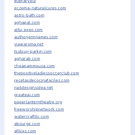
elibrary.biz
eczema-naturalcures.com
astro-bath.com
aghapal.com
altu-expo.com
authorjennijames.com
viajearoma.net
tsutsuji-parkin.com
agharab.com
cheapammousa.com
thepositiveladiessoccerclub.com
recetasdecocinafaciles.com
naildesignsidea.net
greatpai.com
paperlanterntheatre.org
freeworshipnetwork.com
watercraftllc.com
abourge.com
afiliixs.com