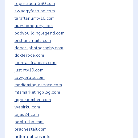
reportradar360.com
swaggyfashion.com
taraftariumtv10.com
questionquery.com
bodybuildinglegend.com
brilliant-nails.com
dandr-photography.com
dokteroce.com
journal-francais.com
justintv10.com
lawyerule.com
mediamingleseaco.com
mtsmarketingblog.com
nghekiemtien.com
wasirku.com
tejas24.com
poolturbo.com
prachestait.com
artforafghans.info