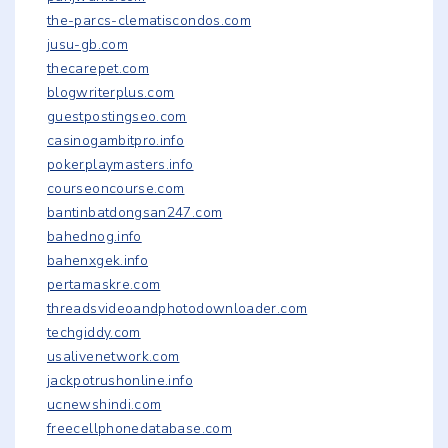
the-parcs-clematiscondos.com
jusu-gb.com
thecarepet.com
blogwriterplus.com
guestpostingseo.com
casinogambitpro.info
pokerplaymasters.info
courseoncourse.com
bantinbatdongsan247.com
bahednog.info
bahenxgek.info
pertamaskre.com
threadsvideoandphotodownloader.com
techgiddy.com
usalivenetwork.com
jackpotrushonline.info
ucnewshindi.com
freecellphonedatabase.com