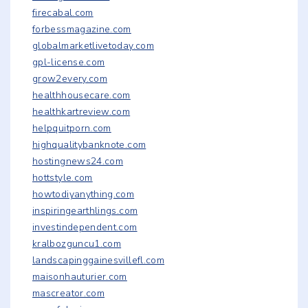
firecabal.com
forbessmagazine.com
globalmarketlivetoday.com
gpl-license.com
grow2every.com
healthhousecare.com
healthkartreview.com
helpquitporn.com
highqualitybanknote.com
hostingnews24.com
hottstyle.com
howtodiyanything.com
inspiringearthlings.com
investindependent.com
kralbozguncu1.com
landscapinggainesvillefl.com
maisonhauturier.com
mascreator.com