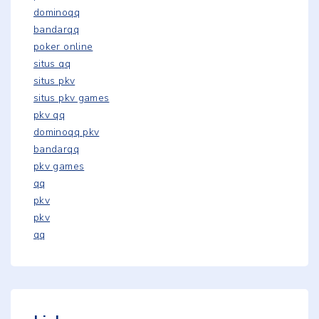
dominoqq
bandarqq
poker online
situs qq
situs pkv
situs pkv games
pkv qq
dominoqq pkv
bandarqq
pkv games
qq
pkv
pkv
qq