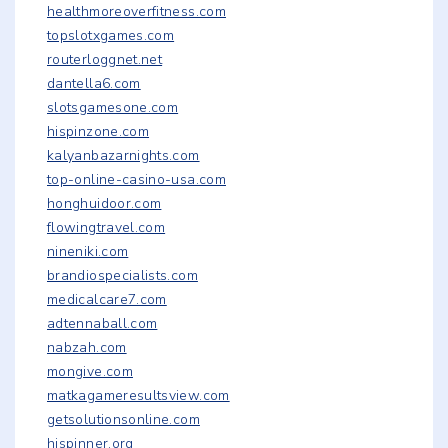
healthmoreoverfitness.com
topslotxgames.com
routerloggnet.net
dantella6.com
slotsgamesone.com
hispinzone.com
kalyanbazarnights.com
top-online-casino-usa.com
honghuidoor.com
flowingtravel.com
nineniki.com
brandiospecialists.com
medicalcare7.com
adtennaball.com
nabzah.com
mongive.com
matkagameresultsview.com
getsolutionsonline.com
hispinner.org