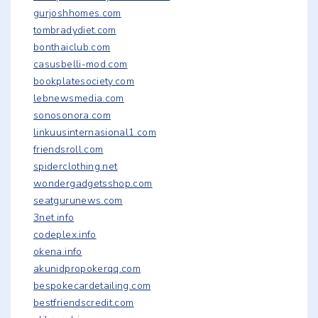
gurjoshhomes.com
tombradydiet.com
bonthaiclub.com
casusbelli-mod.com
bookplatesociety.com
lebnewsmedia.com
sonosonora.com
linkuusinternasional1.com
friendsroll.com
spiderclothing.net
wondergadgetsshop.com
seatgurunews.com
3net.info
codeplex.info
okena.info
akunidpropokerqq.com
bespokecardetailing.com
bestfriendscredit.com