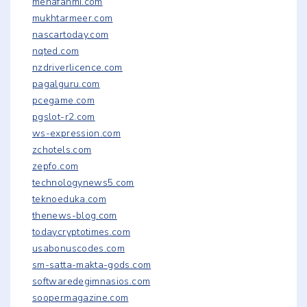
menafahmi.com
mukhtarmeer.com
nascartoday.com
nqted.com
nzdriverlicence.com
pagalguru.com
pcegame.com
pgslot-r2.com
ws-expression.com
zchotels.com
zepfo.com
technologynews5.com
teknoeduka.com
thenews-blog.com
todaycryptotimes.com
usabonuscodes.com
sm-satta-makta-gods.com
softwaredegimnasios.com
soopermagazine.com