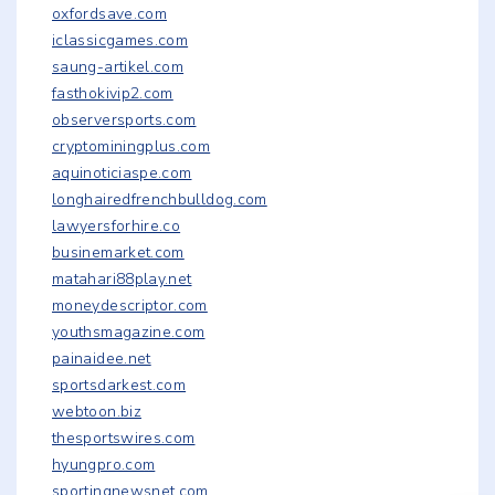
oxfordsave.com
iclassicgames.com
saung-artikel.com
fasthokivip2.com
observersports.com
cryptominingplus.com
aquinoticiaspe.com
longhairedfrenchbulldog.com
lawyersforhire.co
businemarket.com
matahari88play.net
moneydescriptor.com
youthsmagazine.com
painaidee.net
sportsdarkest.com
webtoon.biz
thesportswires.com
hyungpro.com
sportingnewsnet.com