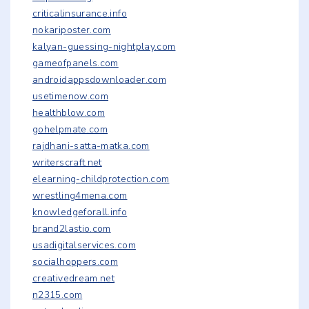
criticalinsurance.info
nokariposter.com
kalyan-guessing-nightplay.com
gameofpanels.com
androidappsdownloader.com
usetimenow.com
healthblow.com
gohelpmate.com
rajdhani-satta-matka.com
writerscraft.net
elearning-childprotection.com
wrestling4mena.com
knowledgeforall.info
brand2lastio.com
usadigitalservices.com
socialhoppers.com
creativedream.net
n2315.com