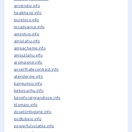
airvendio.info
healthexe.info
puretecx.info
tecadvance.info
aminityio.info
amiolahu.info
ampacheme.info
ampullahu.info
aromaxme.info
asserthatecontrast.info
atenderme.info
bangumiio.info
bekosunhu.info
beneficialgrandiose.info
blomaio.info
dosellinfoplete.info
podtubeio.info
powerfulvolatile.info