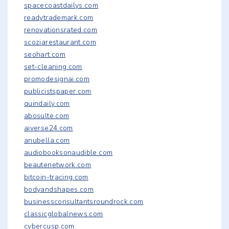
spacecoastdailys.com
readytrademark.com
renovationsrated.com
scoziarestaurant.com
seohart.com
set-cleaning.com
promodesignai.com
publicistspaper.com
quindaily.com
abosulte.com
aiverse24.com
anubella.com
audiobooksonaudible.com
beautenetwork.com
bitcoin-tracing.com
bodyandshapes.com
businessconsultantsroundrock.com
classicglobalnews.com
cybercusp.com