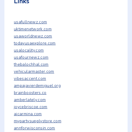
Links
usafullnewz.com
uktimenetwork.com
usaworldnewz.com
todayusaexplore.com
usalocality.com
usafournewz.com
thebalochhal.com
vehicularmaster.com
vibesaccent.com
ampajavierdemiguel.org
brainboosters.co
amberlately.com
joycebriscoe.com
aicarmina.com
mypartysupplystore.com
annforwisconsin.com