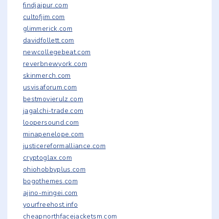
findjaipur.com
cultofjim.com
glimmerick.com
davidfollett.com
newcollegebeat.com
reverbnewyork.com
skinmerch.com
usvisaforum.com
bestmovierulz.com
jagalchi-trade.com
loopersound.com
minapenelope.com
justicereformalliance.com
cryptoglax.com
ohiohobbyplus.com
bogothemes.com
ajino-mingei.com
yourfreehost.info
cheapnorthfacejacketsm.com