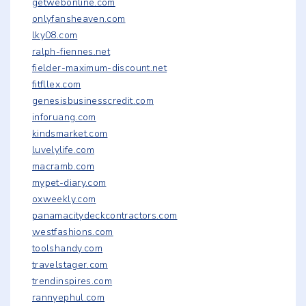
getwebonline.com
onlyfansheaven.com
lky08.com
ralph-fiennes.net
fielder-maximum-discount.net
fitfllex.com
genesisbusinesscredit.com
inforuang.com
kindsmarket.com
luvelylife.com
macramb.com
mypet-diary.com
oxweekly.com
panamacitydeckcontractors.com
westfashions.com
toolshandy.com
travelstager.com
trendinspires.com
rannyephul.com