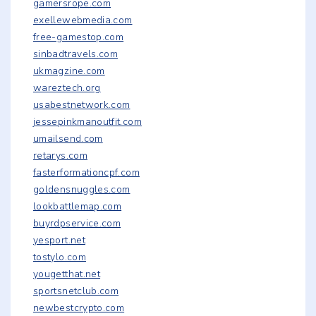
gamersrope.com
exellewebmedia.com
free-gamestop.com
sinbadtravels.com
ukmagzine.com
wareztech.org
usabestnetwork.com
jessepinkmanoutfit.com
umailsend.com
retarys.com
fasterformationcpf.com
goldensnuggles.com
lookbattlemap.com
buyrdpservice.com
yesport.net
tostylo.com
yougetthat.net
sportsnetclub.com
newbestcrypto.com