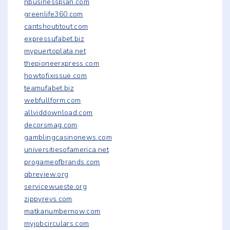
nbusinessplan.com
greenlife360.com
cantshoutitout.com
expressufabet.biz
mypuertoplata.net
thepioneerxpress.com
howtofixissue.com
teamufabet.biz
webfullform.com
allviddownload.com
decorsmag.com
gamblingcasinonews.com
universitiesofamerica.net
progameofbrands.com
qbreview.org
servicewueste.org
zippyrevs.com
matkanumbernow.com
myjobcirculars.com