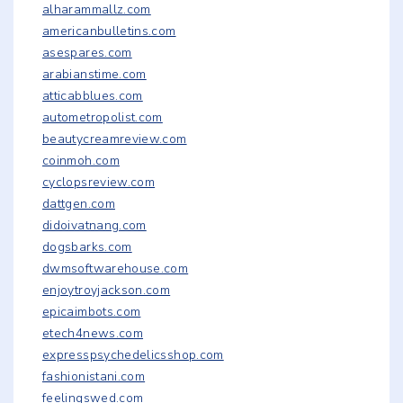
alharammallz.com
americanbulletins.com
asespares.com
arabianstime.com
atticabblues.com
autometropolist.com
beautycreamreview.com
coinmoh.com
cyclopsreview.com
dattgen.com
didoivatnang.com
dogsbarks.com
dwmsoftwarehouse.com
enjoytroyjackson.com
epicaimbots.com
etech4news.com
expresspsychedelicsshop.com
fashionistani.com
feelingswed.com