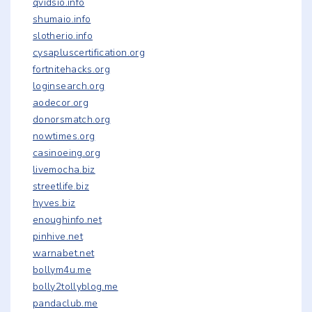
qvidsio.info
shumaio.info
slotherio.info
cysapluscertification.org
fortnitehacks.org
loginsearch.org
aodecor.org
donorsmatch.org
nowtimes.org
casinoeing.org
livemocha.biz
streetlife.biz
hyves.biz
enoughinfo.net
pinhive.net
warnabet.net
bollym4u.me
bolly2tollyblog.me
pandaclub.me