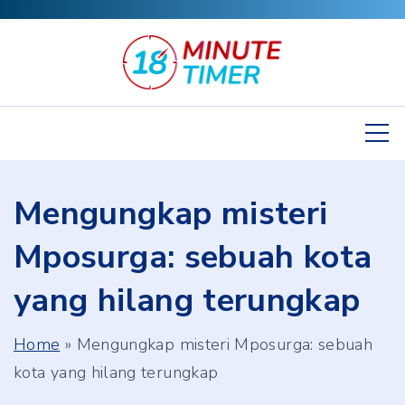
S
k
i
p
t
o
c
Mengungkap misteri
o
n
Mposurga: sebuah kota
t
yang hilang terungkap
e
n
Home
»
Mengungkap misteri Mposurga: sebuah
t
kota yang hilang terungkap