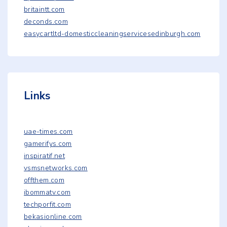
britaintt.com
deconds.com
easycartltd-domesticcleaningservicesedinburgh.com
Links
uae-times.com
gamerifys.com
inspiratif.net
vsmsnetworks.com
offthem.com
ibommatv.com
techporfit.com
bekasionline.com