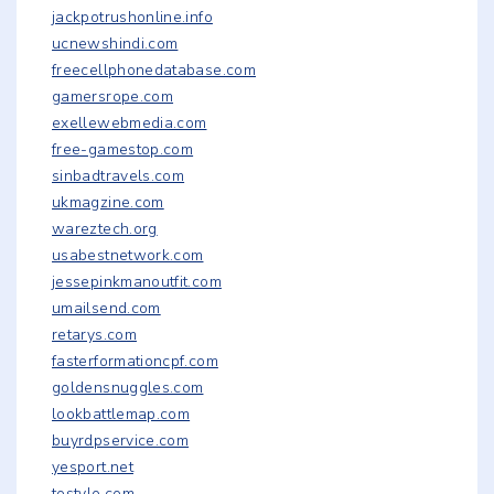
jackpotrushonline.info
ucnewshindi.com
freecellphonedatabase.com
gamersrope.com
exellewebmedia.com
free-gamestop.com
sinbadtravels.com
ukmagzine.com
wareztech.org
usabestnetwork.com
jessepinkmanoutfit.com
umailsend.com
retarys.com
fasterformationcpf.com
goldensnuggles.com
lookbattlemap.com
buyrdpservice.com
yesport.net
tostylo.com