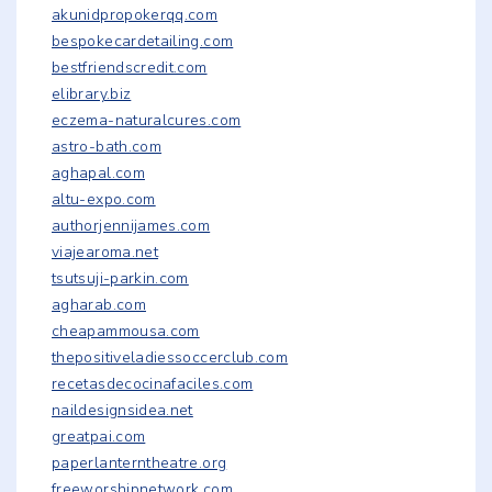
akunidpropokerqq.com
bespokecardetailing.com
bestfriendscredit.com
elibrary.biz
eczema-naturalcures.com
astro-bath.com
aghapal.com
altu-expo.com
authorjennijames.com
viajearoma.net
tsutsuji-parkin.com
agharab.com
cheapammousa.com
thepositiveladiessoccerclub.com
recetasdecocinafaciles.com
naildesignsidea.net
greatpai.com
paperlanterntheatre.org
freeworshipnetwork.com