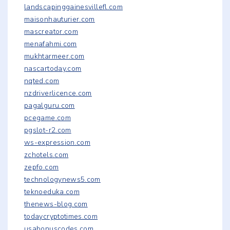
landscapinggainesvillefl.com
maisonhauturier.com
mascreator.com
menafahmi.com
mukhtarmeer.com
nascartoday.com
nqted.com
nzdriverlicence.com
pagalguru.com
pcegame.com
pgslot-r2.com
ws-expression.com
zchotels.com
zepfo.com
technologynews5.com
teknoeduka.com
thenews-blog.com
todaycryptotimes.com
usabonuscodes.com