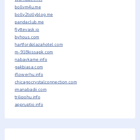
bollym4u.me
bolly2tollyblog.me
pandaclub.me
flyttevask.io
byhous.com
hartfordplazahotel.com
m-918kissapk.com
nabavkame.info
gakbiasa.com
iflowerhu.info
chicagocrystalconnection.com
imanabadii.com
trilipohu.info
appruptio.info