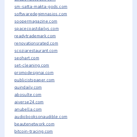
sm-satta-makta-gods.com
softwaredegimnasios.com
soopermagazine.com
spacecoastdailys.com
readytrademark.com
renovationsrated.com
scoziarestaurant.com
seohart.com
set-cleaning.com
promodesignai.com
publicistspaper.com
quindaily.com
abosulte.com
aiverse24.com
anubella.com
audiobooksonaudible.com
beautenetwork.com
bitcoin-tracing.com