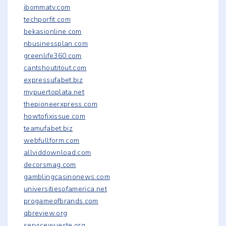
ibommatv.com
techporfit.com
bekasionline.com
nbusinessplan.com
greenlife360.com
cantshoutitout.com
expressufabet.biz
mypuertoplata.net
thepioneerxpress.com
howtofixissue.com
teamufabet.biz
webfullform.com
allviddownload.com
decorsmag.com
gamblingcasinonews.com
universitiesofamerica.net
progameofbrands.com
qbreview.org
servicewueste.org