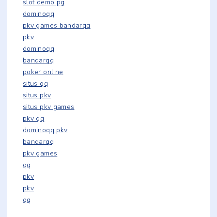
slot demo pg
dominoqq
pkv games bandarqq
pkv
dominoqq
bandarqq
poker online
situs qq
situs pkv
situs pkv games
pkv qq
dominoqq pkv
bandarqq
pkv games
qq
pkv
pkv
qq