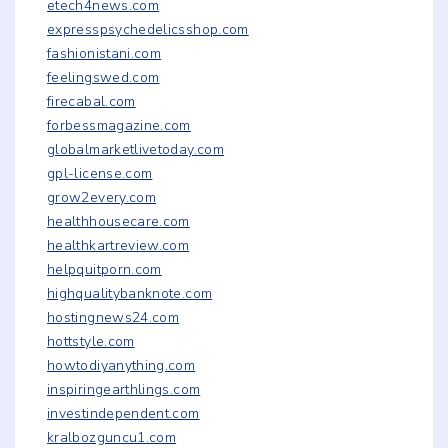
etech4news.com
expresspsychedelicsshop.com
fashionistani.com
feelingswed.com
firecabal.com
forbessmagazine.com
globalmarketlivetoday.com
gpl-license.com
grow2every.com
healthhousecare.com
healthkartreview.com
helpquitporn.com
highqualitybanknote.com
hostingnews24.com
hottstyle.com
howtodiyanything.com
inspiringearthlings.com
investindependent.com
kralbozguncu1.com