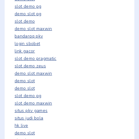
slot demo pg
demo slot pg
slot demo
demo slot maxwin
bandarqq pkv
login sbobet
link gacor
slot demo pragmatic
slot demo zeus
demo slot maxwin
demo slot
demo slot
slot demo pg
slot demo maxwin
situs pkv games
situs judi bola
hk live
demo slot