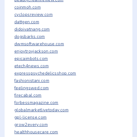
coinmoh.com
cyclopsreview.com
dattgen.com
didoivatnang.com
dogsbarks.com
dwmsoftwarehouse.com
enjoytroyjackson.com
epicaimbots.com
etech4news.com
expresspsychedelicsshop.com
fashionistani.com
feelingswed.com
firecabal.com
forbessmagazine.com
globalmarketlivetoday.com
gpl-license.com
grow2every.com
healthhousecare.com