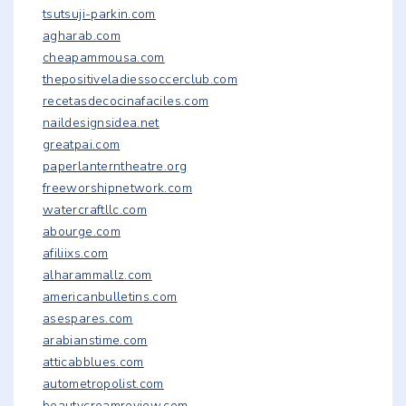
tsutsuji-parkin.com
agharab.com
cheapammousa.com
thepositiveladiessoccerclub.com
recetasdecocinafaciles.com
naildesignsidea.net
greatpai.com
paperlanterntheatre.org
freeworshipnetwork.com
watercraftllc.com
abourge.com
afiliixs.com
alharammallz.com
americanbulletins.com
asespares.com
arabianstime.com
atticabblues.com
autometropolist.com
beautycreamreview.com