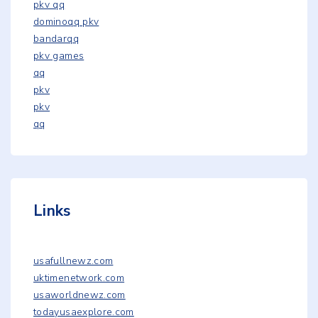
pkv qq
dominoqq pkv
bandarqq
pkv games
qq
pkv
pkv
qq
Links
usafullnewz.com
uktimenetwork.com
usaworldnewz.com
todayusaexplore.com