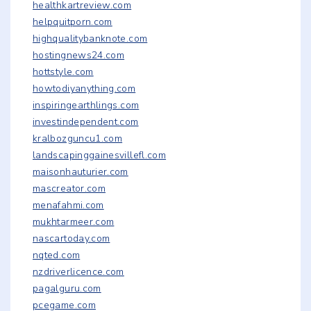
healthkartreview.com
helpquitporn.com
highqualitybanknote.com
hostingnews24.com
hottstyle.com
howtodiyanything.com
inspiringearthlings.com
investindependent.com
kralbozguncu1.com
landscapinggainesvillefl.com
maisonhauturier.com
mascreator.com
menafahmi.com
mukhtarmeer.com
nascartoday.com
nqted.com
nzdriverlicence.com
pagalguru.com
pcegame.com