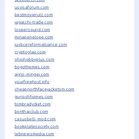
usvisaforum.com
bestmovierulz.com
jagalchi-trade.com
loopersound.com
minapenelope.com
justicereformalliance.com
cryptoglax.com
ohiohobbyplus.com
bogothemes.com
ajino-mingei.com
yourfreehost.info
cheapnorthfacejacketsm.com
gurjoshhomes.com
tombradydiet.com
bonthaiclub.com
casusbelli-mod.com
bookplatesociety.com
lebnewsmedia.com