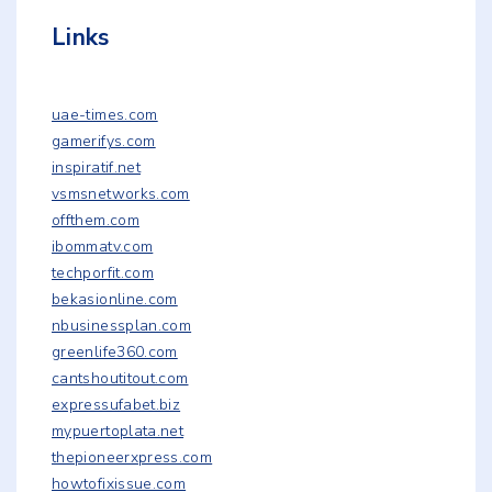
Links
uae-times.com
gamerifys.com
inspiratif.net
vsmsnetworks.com
offthem.com
ibommatv.com
techporfit.com
bekasionline.com
nbusinessplan.com
greenlife360.com
cantshoutitout.com
expressufabet.biz
mypuertoplata.net
thepioneerxpress.com
howtofixissue.com