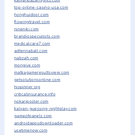
kalyanbazarnights.com
top-online-casino-usa.com
honghuidoor.com
flowingtravel.com
nineniki.com
brandiospecialists.com
medicalcare7.com
adtennaball.com
nabzah.com
mongive.com
matkagameresultsview.com
getsolutionsonline.com
hispinner.org
criticalinsurance.info
nokariposter.com
kalyan-guessing-nightplay.com
gameofpanels.com
androidappsdownloader.com
usetimenow.com