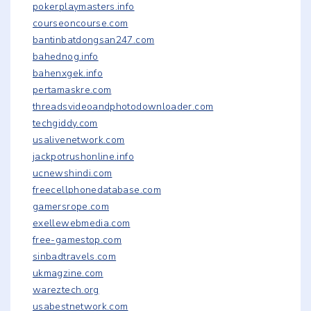
pokerplaymasters.info
courseoncourse.com
bantinbatdongsan247.com
bahednog.info
bahenxgek.info
pertamaskre.com
threadsvideoandphotodownloader.com
techgiddy.com
usalivenetwork.com
jackpotrushonline.info
ucnewshindi.com
freecellphonedatabase.com
gamersrope.com
exellewebmedia.com
free-gamestop.com
sinbadtravels.com
ukmagzine.com
wareztech.org
usabestnetwork.com