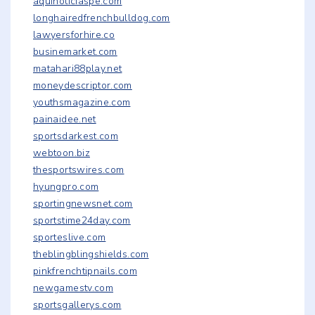
aquinoticiaspe.com
longhairedfrenchbulldog.com
lawyersforhire.co
businemarket.com
matahari88play.net
moneydescriptor.com
youthsmagazine.com
painaidee.net
sportsdarkest.com
webtoon.biz
thesportswires.com
hyungpro.com
sportingnewsnet.com
sportstime24day.com
sporteslive.com
theblingblingshields.com
pinkfrenchtipnails.com
newgamestv.com
sportsgallerys.com