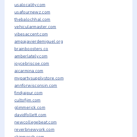
usalocality.com
usafournewz.com
thebalochhal.com
vehicularmaster.com
vibesaccent.com
ampajavierdemiguel.org
brainboosters.co
amberlately.com
joycebriscoe.com
aicarmina.com
mypartysupplystore.com
annforwisconsin.com
findjaipur.com
cultofjim.com
glimmerick.com
davidfollett.com
newcollegebeat.com
reverbnewyork.com
skinmerch.com