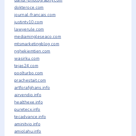
dandr-photography.com
dokteroce.com
journal-francais.com
justintv10.com
lawyerule.com
mediamingleseaco.com
mtsmarketingblog.com
nghekiemtien.com
wasirku.com
tejas24.com
poolturbo.com
prachestait.com
artforafghans.info
airvendio.info
healthexe.info
puretecx.info
tecadvance.info
aminityio.info
amiolahu.info