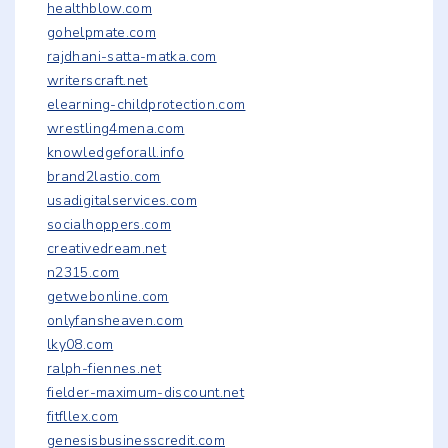
healthblow.com
gohelpmate.com
rajdhani-satta-matka.com
writerscraft.net
elearning-childprotection.com
wrestling4mena.com
knowledgeforall.info
brand2lastio.com
usadigitalservices.com
socialhoppers.com
creativedream.net
n2315.com
getwebonline.com
onlyfansheaven.com
lky08.com
ralph-fiennes.net
fielder-maximum-discount.net
fitfllex.com
genesisbusinesscredit.com