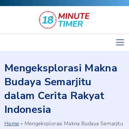
S
k
i
p
t
o
c
Mengeksplorasi Makna
o
n
Budaya Semarjitu
t
dalam Cerita Rakyat
e
n
Indonesia
t
Home
»
Mengeksplorasi Makna Budaya Semarjitu