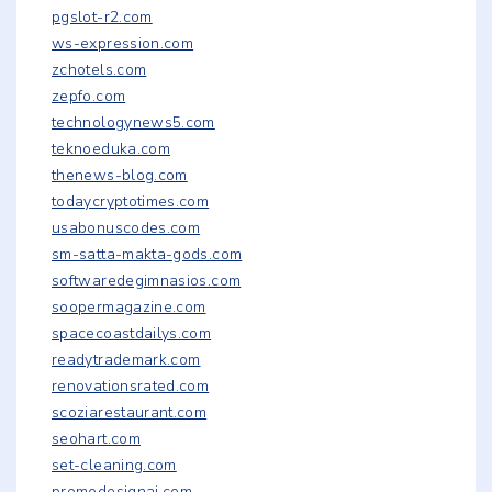
pgslot-r2.com
ws-expression.com
zchotels.com
zepfo.com
technologynews5.com
teknoeduka.com
thenews-blog.com
todaycryptotimes.com
usabonuscodes.com
sm-satta-makta-gods.com
softwaredegimnasios.com
soopermagazine.com
spacecoastdailys.com
readytrademark.com
renovationsrated.com
scoziarestaurant.com
seohart.com
set-cleaning.com
promodesignai.com