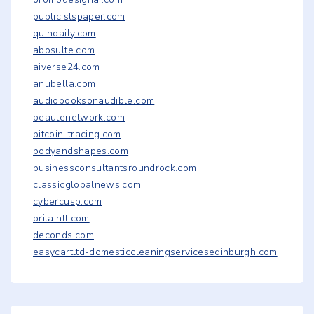
publicistspaper.com
quindaily.com
abosulte.com
aiverse24.com
anubella.com
audiobooksonaudible.com
beautenetwork.com
bitcoin-tracing.com
bodyandshapes.com
businessconsultantsroundrock.com
classicglobalnews.com
cybercusp.com
britaintt.com
deconds.com
easycartltd-domesticcleaningservicesedinburgh.com