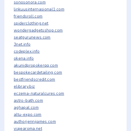
sonosonora.com
linkuusinternasional1.com
friendsroll.com
spiderclothing.net
wondergadgetsshop.com
seatgurunews.com
3net.info
codeplex.info
okena.info
akunidpropokerqq.com
bespokecardetailing.com
bestfriendscredit.com
elibrary.biz
eczema-naturalcures.com
astro-bath.com
aghapal.com
altu-expo.com
authorjennijames.com
viajearoma.net