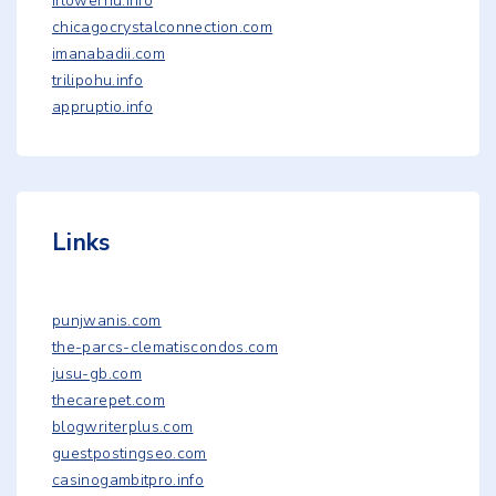
iflowerhu.info
chicagocrystalconnection.com
imanabadii.com
trilipohu.info
appruptio.info
Links
punjwanis.com
the-parcs-clematiscondos.com
jusu-gb.com
thecarepet.com
blogwriterplus.com
guestpostingseo.com
casinogambitpro.info