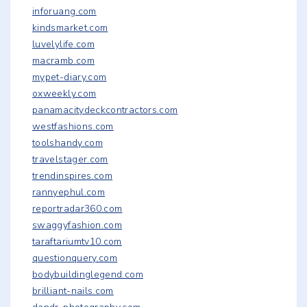
inforuang.com
kindsmarket.com
luvelylife.com
macramb.com
mypet-diary.com
oxweekly.com
panamacitydeckcontractors.com
westfashions.com
toolshandy.com
travelstager.com
trendinspires.com
rannyephul.com
reportradar360.com
swaggyfashion.com
taraftariumtv10.com
questionquery.com
bodybuildinglegend.com
brilliant-nails.com