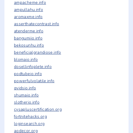
ampacheme.info
ampullahu.info
aromaxme.info
asserthatecontrast.info
atenderme.info
bangumiio.info
bekosunhu.info
beneficialgrandiose.info
blomaio.info
dosellinfoplete.info
podtubeio.info
powerfulvolatile.info
qvidsio.info
shumaio.info
slotherio.info
cysapluscertification.org
fortnitehacks.org
loginsearch.org
aodecor.org