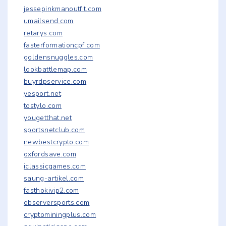
jessepinkmanoutfit.com
umailsend.com
retarys.com
fasterformationcpf.com
goldensnuggles.com
lookbattlemap.com
buyrdpservice.com
yesport.net
tostylo.com
yougetthat.net
sportsnetclub.com
newbestcrypto.com
oxfordsave.com
iclassicgames.com
saung-artikel.com
fasthokivip2.com
observersports.com
cryptominingplus.com