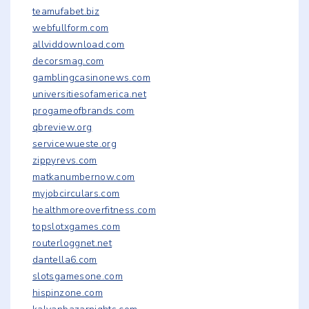
teamufabet.biz
webfullform.com
allviddownload.com
decorsmag.com
gamblingcasinonews.com
universitiesofamerica.net
progameofbrands.com
qbreview.org
servicewueste.org
zippyrevs.com
matkanumbernow.com
myjobcirculars.com
healthmoreoverfitness.com
topslotxgames.com
routerloggnet.net
dantella6.com
slotsgamesone.com
hispinzone.com