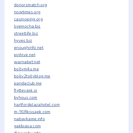
donorsmatch.org
nowtimes.org
casinoeing.org
livemocha.biz
streetlife.biz
hyves.biz
enoughinfo.net
pinhive.net
warnabet.net
bollym4u.me
bolly2tollyblog.me
pandaclub.me
flyttevask.io
byhous.com
hartfordplazahotel.com
m-918kissapk.com
nabavkame.info
gakbiasa.com