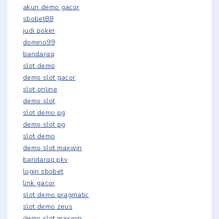
akun demo gacor
sbobet88
judi poker
domino99
bandarqq
slot demo
demo slot gacor
slot online
demo slot
slot demo pg
demo slot pg
slot demo
demo slot maxwin
bandarqq pkv
login sbobet
link gacor
slot demo pragmatic
slot demo zeus
demo slot maxwin