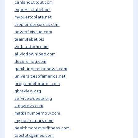
cantshoutitout.com
expressufabet.biz
mypuertoplata.net
thepioneerxpress.com
howtofixissue.com
teamufabet.biz
webfullform.com
allviddownload.com
decorsmag.com
gamblingcasinonews.com
universitiesofamerica.net
progameofbrands.com
qbreview.org
servicewueste.org
zippyrevs.com
matkanumbernow.com
myjobcirculars.com
healthmoreoverfitness.com
topslotxgames.com