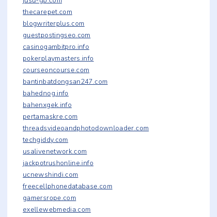
jusu-gb.com
thecarepet.com
blogwriterplus.com
guestpostingseo.com
casinogambitpro.info
pokerplaymasters.info
courseoncourse.com
bantinbatdongsan247.com
bahednog.info
bahenxgek.info
pertamaskre.com
threadsvideoandphotodownloader.com
techgiddy.com
usalivenetwork.com
jackpotrushonline.info
ucnewshindi.com
freecellphonedatabase.com
gamersrope.com
exellewebmedia.com