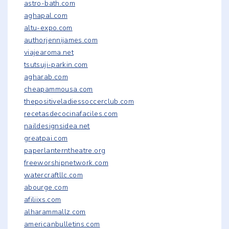
astro-bath.com
aghapal.com
altu-expo.com
authorjennijames.com
viajearoma.net
tsutsuji-parkin.com
agharab.com
cheapammousa.com
thepositiveladiessoccerclub.com
recetasdecocinafaciles.com
naildesignsidea.net
greatpai.com
paperlanterntheatre.org
freeworshipnetwork.com
watercraftllc.com
abourge.com
afiliixs.com
alharammallz.com
americanbulletins.com