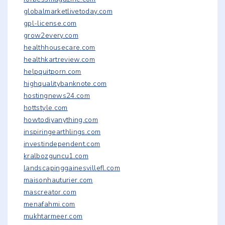
globalmarketlivetoday.com
gpl-license.com
grow2every.com
healthhousecare.com
healthkartreview.com
helpquitporn.com
highqualitybanknote.com
hostingnews24.com
hottstyle.com
howtodiyanything.com
inspiringearthlings.com
investindependent.com
kralbozguncu1.com
landscapinggainesvillefl.com
maisonhauturier.com
mascreator.com
menafahmi.com
mukhtarmeer.com