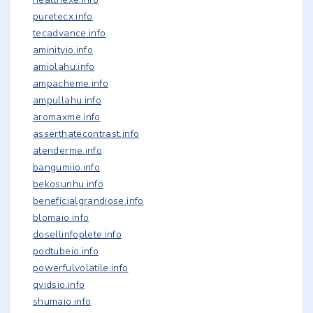
puretecx.info
tecadvance.info
aminityio.info
amiolahu.info
ampacheme.info
ampullahu.info
aromaxme.info
asserthatecontrast.info
atenderme.info
bangumiio.info
bekosunhu.info
beneficialgrandiose.info
blomaio.info
dosellinfoplete.info
podtubeio.info
powerfulvolatile.info
qvidsio.info
shumaio.info