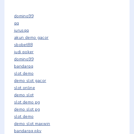
domino99
qq
jurusqq
akun demo gacor
sbobet88
judi poker
domino99
bandarqq
slot demo
demo slot gacor
slot online
demo slot
slot demo pg
demo slot pg
slot demo
demo slot maxwin
bandarqq pkv