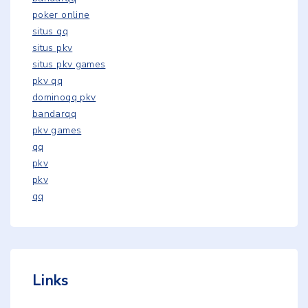
poker online
situs qq
situs pkv
situs pkv games
pkv qq
dominoqq pkv
bandarqq
pkv games
qq
pkv
pkv
qq
Links