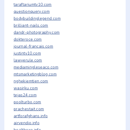
taraftariumtv10.com
questionquery.com
bodybuildinglegend.com
brilliant-nails.com
dandr-photography.com
dokteroce.com
journal-francais.com
justintv10.com
lawyerule.com
mediamingleseaco.com
mtsmarketingblog.com
nghekiemtien.com
wasirku.com
tejas24.com
poolturbo.com
prachestait.com
artforafghans.info
airvendio.info
healthexe.info