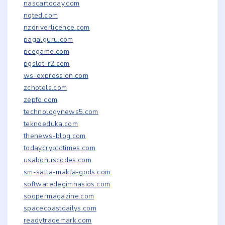
nascartoday.com
nqted.com
nzdriverlicence.com
pagalguru.com
pcegame.com
pgslot-r2.com
ws-expression.com
zchotels.com
zepfo.com
technologynews5.com
teknoeduka.com
thenews-blog.com
todaycryptotimes.com
usabonuscodes.com
sm-satta-makta-gods.com
softwaredegimnasios.com
soopermagazine.com
spacecoastdailys.com
readytrademark.com