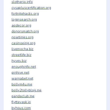
slotherio.info
cysapluscertification.org
fortnitehacks.org
loginsearch.org
aodecor.org
donorsmatch.org
nowtimes.org
casinoeing.org
livemocha.biz
streetlife.biz
hyves.biz
enoughinfo.net
pinhive.net
warnabet.net
bollym4u.me
bolly2tollyblog.me
pandaclub.me
flyttevask.io
byhous.com