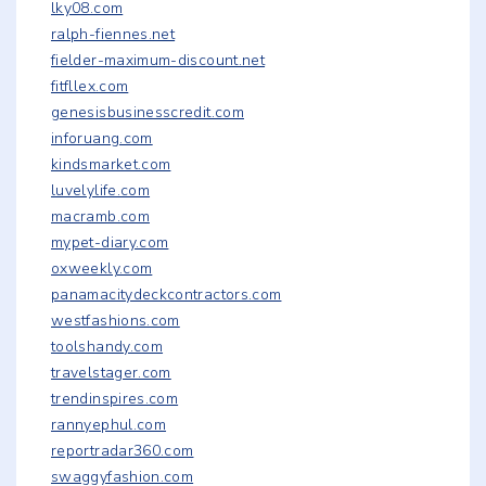
lky08.com
ralph-fiennes.net
fielder-maximum-discount.net
fitfllex.com
genesisbusinesscredit.com
inforuang.com
kindsmarket.com
luvelylife.com
macramb.com
mypet-diary.com
oxweekly.com
panamacitydeckcontractors.com
westfashions.com
toolshandy.com
travelstager.com
trendinspires.com
rannyephul.com
reportradar360.com
swaggyfashion.com