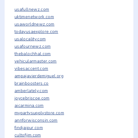
usafullnewz.com
uktimenetwork.com
usaworldnewz.com
todayusaexplore.com
usalocality.com
usafournewz.com
thebalochhal.com
vehicularmaster.com
vibesaccent.com
ampajavierdemiguel.org
brainboosters.co
amberlately.com
joycebriscoe.com
aicarmina.com
mypartysupplystore.com
annforwisconsin.com
findjaipur.com
cultofjim.com