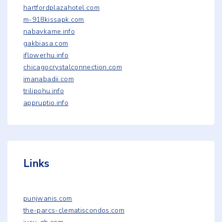
hartfordplazahotel.com
m-918kissapk.com
nabavkame.info
gakbiasa.com
iflowerhu.info
chicagocrystalconnection.com
imanabadii.com
trilipohu.info
appruptio.info
Links
punjwanis.com
the-parcs-clematiscondos.com