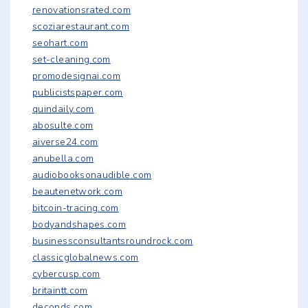
renovationsrated.com
scoziarestaurant.com
seohart.com
set-cleaning.com
promodesignai.com
publicistspaper.com
quindaily.com
abosulte.com
aiverse24.com
anubella.com
audiobooksonaudible.com
beautenetwork.com
bitcoin-tracing.com
bodyandshapes.com
businessconsultantsroundrock.com
classicglobalnews.com
cybercusp.com
britaintt.com
deconds.com