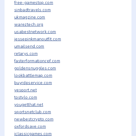
free-gamestop.com
sinbadtravels.com
ukmagzine.com
wareztech.org
usabestnetwork.com
jessepinkmanoutfit.com
umailsend.com
retarys.com
fasterformationcpf.com
goldensnuggles.com
lookbattlemap.com
buyrdpservice.com
yesport.net
tostylo.com
yougetthat.net
sportsnetclub.com
newbestcrypto.com
oxfordsave.com
iclassicgames.com