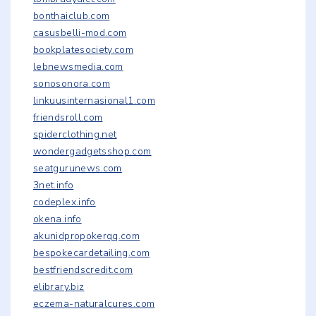
bonthaiclub.com
casusbelli-mod.com
bookplatesociety.com
lebnewsmedia.com
sonosonora.com
linkuusinternasional1.com
friendsroll.com
spiderclothing.net
wondergadgetsshop.com
seatgurunews.com
3net.info
codeplex.info
okena.info
akunidpropokerqq.com
bespokecardetailing.com
bestfriendscredit.com
elibrary.biz
eczema-naturalcures.com