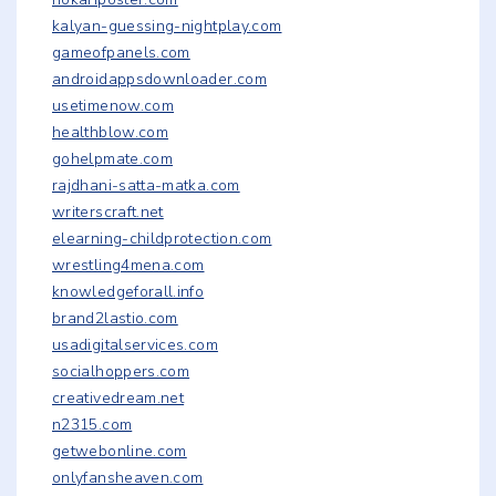
kalyan-guessing-nightplay.com
gameofpanels.com
androidappsdownloader.com
usetimenow.com
healthblow.com
gohelpmate.com
rajdhani-satta-matka.com
writerscraft.net
elearning-childprotection.com
wrestling4mena.com
knowledgeforall.info
brand2lastio.com
usadigitalservices.com
socialhoppers.com
creativedream.net
n2315.com
getwebonline.com
onlyfansheaven.com