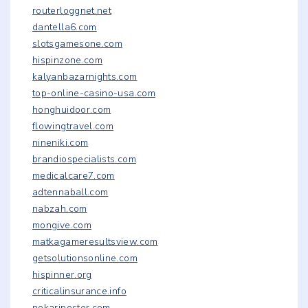
routerloggnet.net
dantella6.com
slotsgamesone.com
hispinzone.com
kalyanbazarnights.com
top-online-casino-usa.com
honghuidoor.com
flowingtravel.com
nineniki.com
brandiospecialists.com
medicalcare7.com
adtennaball.com
nabzah.com
mongive.com
matkagameresultsview.com
getsolutionsonline.com
hispinner.org
criticalinsurance.info
nokariposter.com