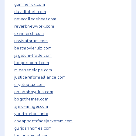
glimmerick.com
davidfollett.com
newcollegebeat.com
reverbnewyork.com
skinmerch.com
usvisaforum.com
bestmovierulz.com
jagalchi-trade.com
loopersound.com
minapenelope.com
justicereformalliance.com
cryptoglax.com
ohiohobbyplus.com
bogothemes.com
ajino-mingei.com
yourfreehost.info
cheapnorthfacejacketsm.com
gurjoshhomes.com
tombradydiet.com