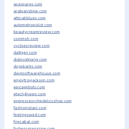
asespares.com
arabianstime.com
atticabblues.com
autometropolist.com
beautycreamreview.com
coinmoh.com
cyclopsreview.com
dattgen.com
didoivatnang.com
dogsbarks.com
dwmsoftwarehouse.com
enjoytroyjackson.com
epicaimbots.com
etech4news.com
expresspsychedelicsshop.com
fashionistani.com
feelingswed.com
firecabal.com
forbessmagazine.com