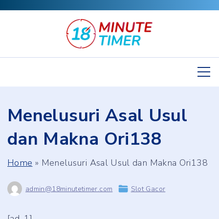
S
k
i
p
t
o
c
Menelusuri Asal Usul
o
n
dan Makna Ori138
t
e
Home
»
Menelusuri Asal Usul dan Makna Ori138
n
t
admin@18minutetimer.com
Slot Gacor
[ad_1]