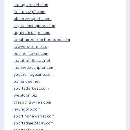
saung-artikel.com
fasthokivip2.com
observersports.com
cryptominingplus.com
aquinoticiaspe.com
longhairedfrenchbulldog.com
lawyersforhire.co
businemarket.com
matahari88play.net
moneydescriptor.com
youthsmagazine.com
painaidee.net
sportsdarkest.com
webtoon.biz
thesportswires.com
hyungpro.com
sportingnewsnet.com
sportstime24day.com