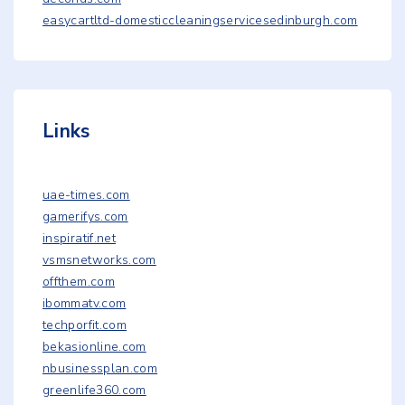
easycartltd-domesticcleaningservicesedinburgh.com
Links
uae-times.com
gamerifys.com
inspiratif.net
vsmsnetworks.com
offthem.com
ibommatv.com
techporfit.com
bekasionline.com
nbusinessplan.com
greenlife360.com