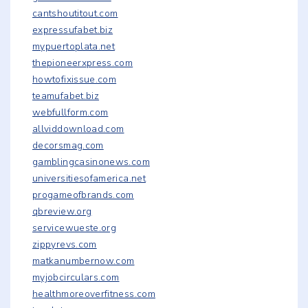
cantshoutitout.com
expressufabet.biz
mypuertoplata.net
thepioneerxpress.com
howtofixissue.com
teamufabet.biz
webfullform.com
allviddownload.com
decorsmag.com
gamblingcasinonews.com
universitiesofamerica.net
progameofbrands.com
qbreview.org
servicewueste.org
zippyrevs.com
matkanumbernow.com
myjobcirculars.com
healthmoreoverfitness.com