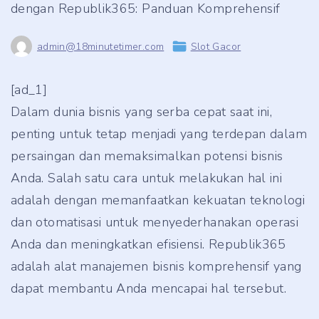
dengan Republik365: Panduan Komprehensif
admin@18minutetimer.com
Slot Gacor
[ad_1]
Dalam dunia bisnis yang serba cepat saat ini,
penting untuk tetap menjadi yang terdepan dalam
persaingan dan memaksimalkan potensi bisnis
Anda. Salah satu cara untuk melakukan hal ini
adalah dengan memanfaatkan kekuatan teknologi
dan otomatisasi untuk menyederhanakan operasi
Anda dan meningkatkan efisiensi. Republik365
adalah alat manajemen bisnis komprehensif yang
dapat membantu Anda mencapai hal tersebut.