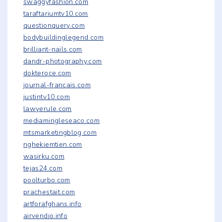
swaggyfashion.com
taraftariumtv10.com
questionquery.com
bodybuildinglegend.com
brilliant-nails.com
dandr-photography.com
dokteroce.com
journal-francais.com
justintv10.com
lawyerule.com
mediamingleseaco.com
mtsmarketingblog.com
nghekiemtien.com
wasirku.com
tejas24.com
poolturbo.com
prachestait.com
artforafghans.info
airvendio.info