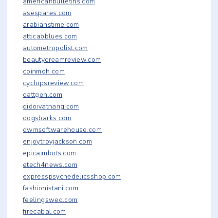
americanbulletins.com
asespares.com
arabianstime.com
atticabblues.com
autometropolist.com
beautycreamreview.com
coinmoh.com
cyclopsreview.com
dattgen.com
didoivatnang.com
dogsbarks.com
dwmsoftwarehouse.com
enjoytroyjackson.com
epicaimbots.com
etech4news.com
expresspsychedelicsshop.com
fashionistani.com
feelingswed.com
firecabal.com