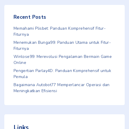
Recent Posts
Memahami Plisbet: Panduan Komprehensif Fitur-
Fiturnya
Menemukan Bunga99: Panduan Utama untuk Fitur-
Fiturnya
Winlose99: Merevolusi Pengalaman Bermain Game
Online
Pengertian Parlay4D: Panduan Komprehensif untuk
Pemula
Bagaimana Autobot77 Memperlancar Operasi dan
Meningkatkan Efisiensi
Links