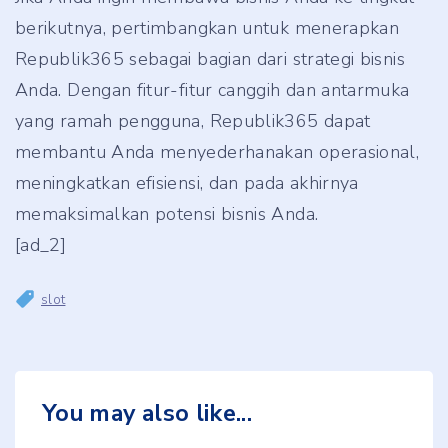
berikutnya, pertimbangkan untuk menerapkan
Republik365 sebagai bagian dari strategi bisnis
Anda. Dengan fitur-fitur canggih dan antarmuka
yang ramah pengguna, Republik365 dapat
membantu Anda menyederhanakan operasional,
meningkatkan efisiensi, dan pada akhirnya
memaksimalkan potensi bisnis Anda.
[ad_2]
slot
You may also like...