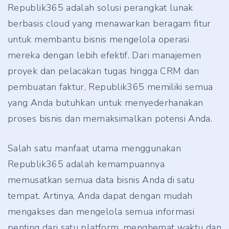
Republik365 adalah solusi perangkat lunak
berbasis cloud yang menawarkan beragam fitur
untuk membantu bisnis mengelola operasi
mereka dengan lebih efektif. Dari manajemen
proyek dan pelacakan tugas hingga CRM dan
pembuatan faktur, Republik365 memiliki semua
yang Anda butuhkan untuk menyederhanakan
proses bisnis dan memaksimalkan potensi Anda.
Salah satu manfaat utama menggunakan
Republik365 adalah kemampuannya
memusatkan semua data bisnis Anda di satu
tempat. Artinya, Anda dapat dengan mudah
mengakses dan mengelola semua informasi
penting dari satu platform, menghemat waktu dan