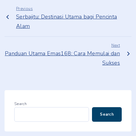
Previous
Serbajitu: Destinasi Utama bagi Pencinta
Alam
Next
Panduan Utama Emas168: Cara Memulai dan
Sukses
Search
Search