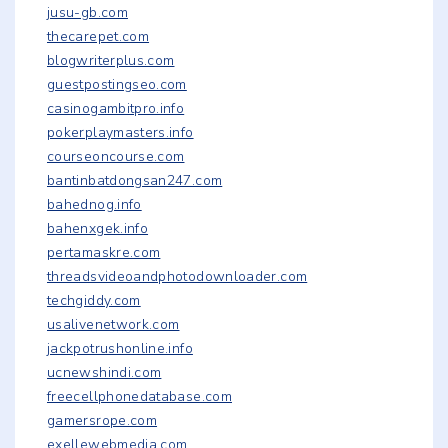
jusu-gb.com
thecarepet.com
blogwriterplus.com
guestpostingseo.com
casinogambitpro.info
pokerplaymasters.info
courseoncourse.com
bantinbatdongsan247.com
bahednog.info
bahenxgek.info
pertamaskre.com
threadsvideoandphotodownloader.com
techgiddy.com
usalivenetwork.com
jackpotrushonline.info
ucnewshindi.com
freecellphonedatabase.com
gamersrope.com
exellewebmedia.com