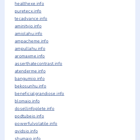
healthexe.info
puretecx.info
tecadvance.info
aminityio.info
amiolahu.info
ampacheme.info
ampullahu.info
aromaxme.info
asserthatecontrast.info
atenderme.info
bangumiio.info
bekosunhu.info
beneficialgrandiose.info
blomaio.info
dosellinfoplete.info
podtubeio.info
powerfulvolatile.info
qvidsio.info
shumaio.info