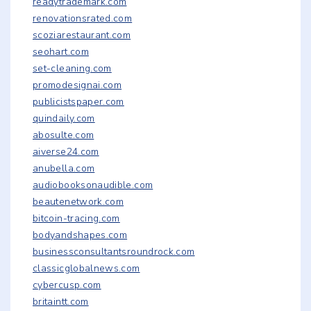
readytrademark.com
renovationsrated.com
scoziarestaurant.com
seohart.com
set-cleaning.com
promodesignai.com
publicistspaper.com
quindaily.com
abosulte.com
aiverse24.com
anubella.com
audiobooksonaudible.com
beautenetwork.com
bitcoin-tracing.com
bodyandshapes.com
businessconsultantsroundrock.com
classicglobalnews.com
cybercusp.com
britaintt.com