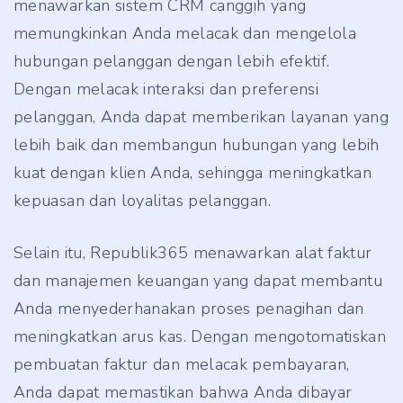
menawarkan sistem CRM canggih yang
memungkinkan Anda melacak dan mengelola
hubungan pelanggan dengan lebih efektif.
Dengan melacak interaksi dan preferensi
pelanggan, Anda dapat memberikan layanan yang
lebih baik dan membangun hubungan yang lebih
kuat dengan klien Anda, sehingga meningkatkan
kepuasan dan loyalitas pelanggan.
Selain itu, Republik365 menawarkan alat faktur
dan manajemen keuangan yang dapat membantu
Anda menyederhanakan proses penagihan dan
meningkatkan arus kas. Dengan mengotomatiskan
pembuatan faktur dan melacak pembayaran,
Anda dapat memastikan bahwa Anda dibayar