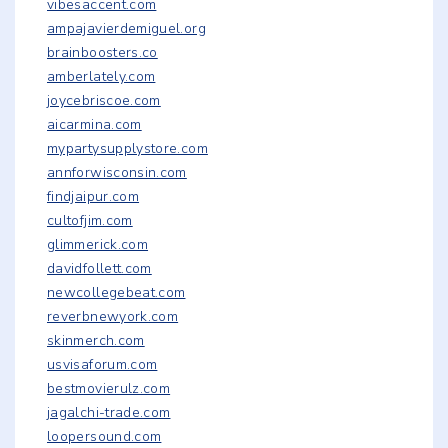
vibesaccent.com
ampajavierdemiguel.org
brainboosters.co
amberlately.com
joycebriscoe.com
aicarmina.com
mypartysupplystore.com
annforwisconsin.com
findjaipur.com
cultofjim.com
glimmerick.com
davidfollett.com
newcollegebeat.com
reverbnewyork.com
skinmerch.com
usvisaforum.com
bestmovierulz.com
jagalchi-trade.com
loopersound.com