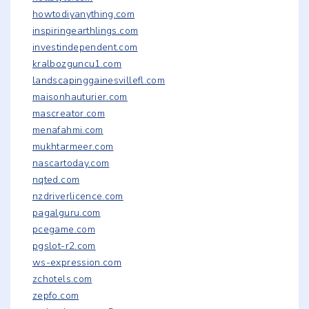
howtodiyanything.com
inspiringearthlings.com
investindependent.com
kralbozguncu1.com
landscapinggainesvillefl.com
maisonhauturier.com
mascreator.com
menafahmi.com
mukhtarmeer.com
nascartoday.com
nqted.com
nzdriverlicence.com
pagalguru.com
pcegame.com
pgslot-r2.com
ws-expression.com
zchotels.com
zepfo.com