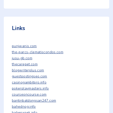
Links
punjwanis.com
the-parcs-clematiscondos.com
jusu-gb.com
thecarepet.com
blogwriterplus.com
guestpostingseo.com
casinogambitpro.info
pokerplaymasters.info
courseoncourse.com
bantinbatdongsan247.com
bahednog.info
bahenxgek.info