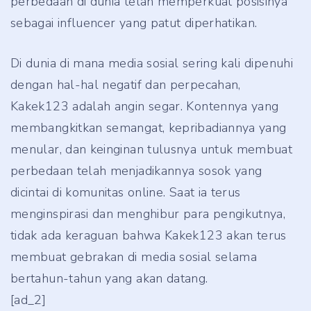
perbedaan di dunia telah memperkuat posisinya
sebagai influencer yang patut diperhatikan.
Di dunia di mana media sosial sering kali dipenuhi
dengan hal-hal negatif dan perpecahan,
Kakek123 adalah angin segar. Kontennya yang
membangkitkan semangat, kepribadiannya yang
menular, dan keinginan tulusnya untuk membuat
perbedaan telah menjadikannya sosok yang
dicintai di komunitas online. Saat ia terus
menginspirasi dan menghibur para pengikutnya,
tidak ada keraguan bahwa Kakek123 akan terus
membuat gebrakan di media sosial selama
bertahun-tahun yang akan datang.
[ad_2]