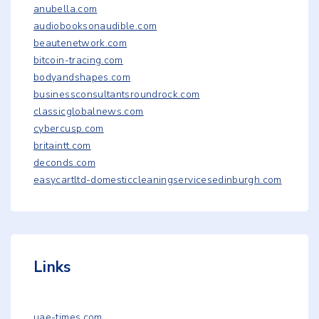
anubella.com
audiobooksonaudible.com
beautenetwork.com
bitcoin-tracing.com
bodyandshapes.com
businessconsultantsroundrock.com
classicglobalnews.com
cybercusp.com
britaintt.com
deconds.com
easycartltd-domesticcleaningservicesedinburgh.com
Links
uae-times.com