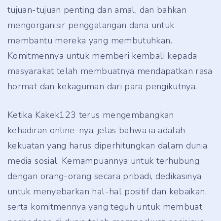
tujuan-tujuan penting dan amal, dan bahkan
mengorganisir penggalangan dana untuk
membantu mereka yang membutuhkan.
Komitmennya untuk memberi kembali kepada
masyarakat telah membuatnya mendapatkan rasa
hormat dan kekaguman dari para pengikutnya.
Ketika Kakek123 terus mengembangkan
kehadiran online-nya, jelas bahwa ia adalah
kekuatan yang harus diperhitungkan dalam dunia
media sosial. Kemampuannya untuk terhubung
dengan orang-orang secara pribadi, dedikasinya
untuk menyebarkan hal-hal positif dan kebaikan,
serta komitmennya yang teguh untuk membuat