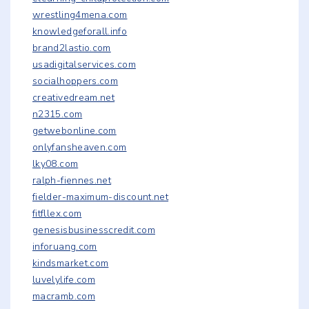
wrestling4mena.com
knowledgeforall.info
brand2lastio.com
usadigitalservices.com
socialhoppers.com
creativedream.net
n2315.com
getwebonline.com
onlyfansheaven.com
lky08.com
ralph-fiennes.net
fielder-maximum-discount.net
fitfllex.com
genesisbusinesscredit.com
inforuang.com
kindsmarket.com
luvelylife.com
macramb.com