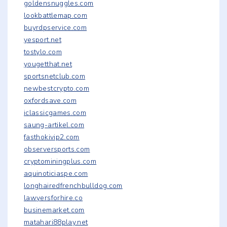
goldensnuggles.com
lookbattlemap.com
buyrdpservice.com
yesport.net
tostylo.com
yougetthat.net
sportsnetclub.com
newbestcrypto.com
oxfordsave.com
iclassicgames.com
saung-artikel.com
fasthokivip2.com
observersports.com
cryptominingplus.com
aquinoticiaspe.com
longhairedfrenchbulldog.com
lawyersforhire.co
businemarket.com
matahari88play.net