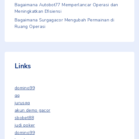
Bagaimana Autobot77 Memperlancar Operasi dan
Meningkatkan Efisiensi
Bagaimana Surgagacor Mengubah Permainan di
Ruang Operasi
Links
domino99
qq
jurusqq
akun demo gacor
sbobet88
judi poker
domino99