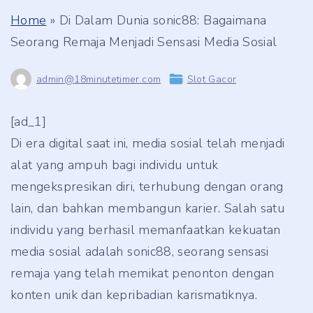
Home
»
Di Dalam Dunia sonic88: Bagaimana
Seorang Remaja Menjadi Sensasi Media Sosial
admin@18minutetimer.com
Slot Gacor
[ad_1]
Di era digital saat ini, media sosial telah menjadi
alat yang ampuh bagi individu untuk
mengekspresikan diri, terhubung dengan orang
lain, dan bahkan membangun karier. Salah satu
individu yang berhasil memanfaatkan kekuatan
media sosial adalah sonic88, seorang sensasi
remaja yang telah memikat penonton dengan
konten unik dan kepribadian karismatiknya.