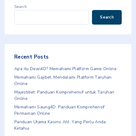
Search
Search
Recent Posts
Apa itu Dewi4D? Memahami Platform Game Online
Memahami Gajibet: Mendalami Platform Taruhan
Online
Majestibet: Panduan Komprehensif untuk Taruhan
Online
Memahami Saung4D: Panduan Komprehensif
Permainan Online
Panduan Utama Kasino Ahl: Yang Perlu Anda
Ketahui