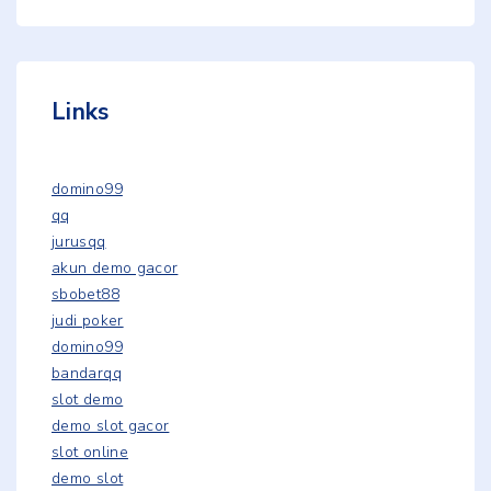
Links
domino99
qq
jurusqq
akun demo gacor
sbobet88
judi poker
domino99
bandarqq
slot demo
demo slot gacor
slot online
demo slot