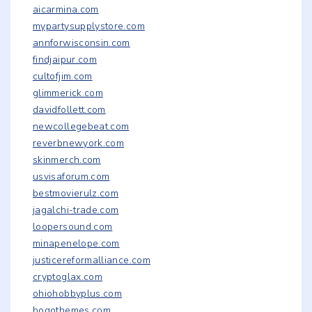
aicarmina.com
mypartysupplystore.com
annforwisconsin.com
findjaipur.com
cultofjim.com
glimmerick.com
davidfollett.com
newcollegebeat.com
reverbnewyork.com
skinmerch.com
usvisaforum.com
bestmovierulz.com
jagalchi-trade.com
loopersound.com
minapenelope.com
justicereformalliance.com
cryptoglax.com
ohiohobbyplus.com
bogothemes.com