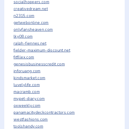
socialhoppers.com
creativedream.net
n2315.com
getwebonline.com
onlyfansheaven.com
lky08.com
ralph-fiennes.net
fielder-maximum-discount.net
fitfllex.com
genesisbusinesscredit.com
inforuang.com
kindsmarket.com
luvelylife.com
macramb.com
mypet-diary.com
oxweekly.com
panamacitydeckcontractors.com
westfashions.com
toolshandy.com