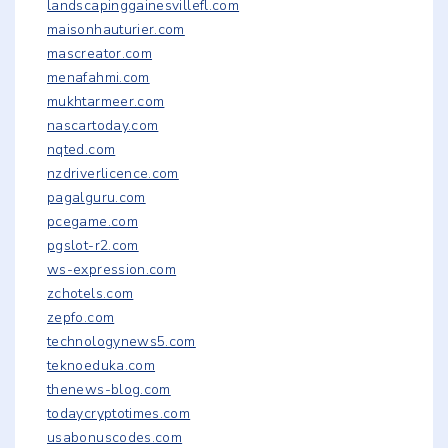
landscapinggainesvillefl.com
maisonhauturier.com
mascreator.com
menafahmi.com
mukhtarmeer.com
nascartoday.com
nqted.com
nzdriverlicence.com
pagalguru.com
pcegame.com
pgslot-r2.com
ws-expression.com
zchotels.com
zepfo.com
technologynews5.com
teknoeduka.com
thenews-blog.com
todaycryptotimes.com
usabonuscodes.com