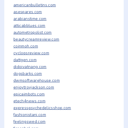
americanbulletins.com
asespares.com
arabianstime.com
atticabblues.com
autometropolist.com
beautycreamreview.com
coinmoh.com
cyclopsreview.com
dattgen.com
didoivatnang.com
dogsbarks.com
dwmsoftwarehouse.com
enjoytroyjackson.com
epicaimbots.com
etech4news.com
expresspsychedelicsshop.com
fashionistani.com
feelingswed.com