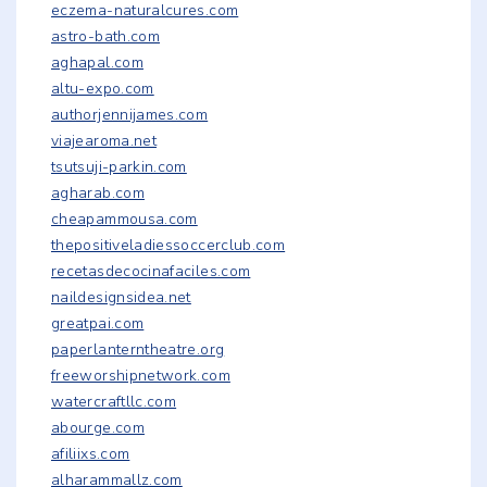
eczema-naturalcures.com
astro-bath.com
aghapal.com
altu-expo.com
authorjennijames.com
viajearoma.net
tsutsuji-parkin.com
agharab.com
cheapammousa.com
thepositiveladiessoccerclub.com
recetasdecocinafaciles.com
naildesignsidea.net
greatpai.com
paperlanterntheatre.org
freeworshipnetwork.com
watercraftllc.com
abourge.com
afiliixs.com
alharammallz.com