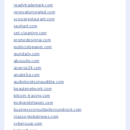
readytrademark.com
renovationsrated.com
scoziarestaurant.com
seohart.com
set-cleaning.com
promodesignai.com
publicistspaper.com
quindaily.com
abosulte.com
aiverse24.com
anubella.com
audiobooksonaudible.com
beautenetwork.com
bitcoin-tracing.com
bodyandshapes.com
businessconsultantsroundrock.com
classicglobalnews.com
cybercusp.com