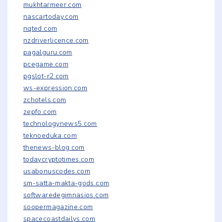
mukhtarmeer.com
nascartoday.com
nqted.com
nzdriverlicence.com
pagalguru.com
pcegame.com
pgslot-r2.com
ws-expression.com
zchotels.com
zepfo.com
technologynews5.com
teknoeduka.com
thenews-blog.com
todaycryptotimes.com
usabonuscodes.com
sm-satta-makta-gods.com
softwaredegimnasios.com
soopermagazine.com
spacecoastdailys.com