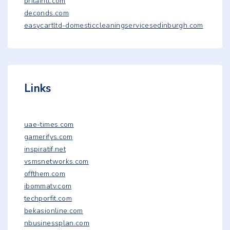
britaintt.com
deconds.com
easycartltd-domesticcleaningservicesedinburgh.com
Links
uae-times.com
gamerifys.com
inspiratif.net
vsmsnetworks.com
offthem.com
ibommatv.com
techporfit.com
bekasionline.com
nbusinessplan.com