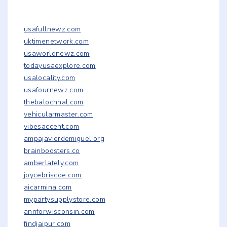
usafullnewz.com
uktimenetwork.com
usaworldnewz.com
todayusaexplore.com
usalocality.com
usafournewz.com
thebalochhal.com
vehicularmaster.com
vibesaccent.com
ampajavierdemiguel.org
brainboosters.co
amberlately.com
joycebriscoe.com
aicarmina.com
mypartysupplystore.com
annforwisconsin.com
findjaipur.com