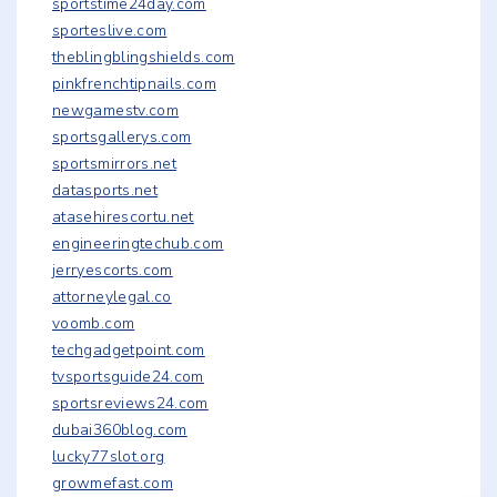
sportstime24day.com
sporteslive.com
theblingblingshields.com
pinkfrenchtipnails.com
newgamestv.com
sportsgallerys.com
sportsmirrors.net
datasports.net
atasehirescortu.net
engineeringtechub.com
jerryescorts.com
attorneylegal.co
voomb.com
techgadgetpoint.com
tvsportsguide24.com
sportsreviews24.com
dubai360blog.com
lucky77slot.org
growmefast.com