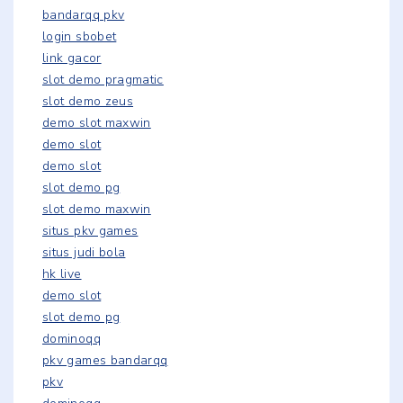
bandarqq pkv
login sbobet
link gacor
slot demo pragmatic
slot demo zeus
demo slot maxwin
demo slot
demo slot
slot demo pg
slot demo maxwin
situs pkv games
situs judi bola
hk live
demo slot
slot demo pg
dominoqq
pkv games bandarqq
pkv