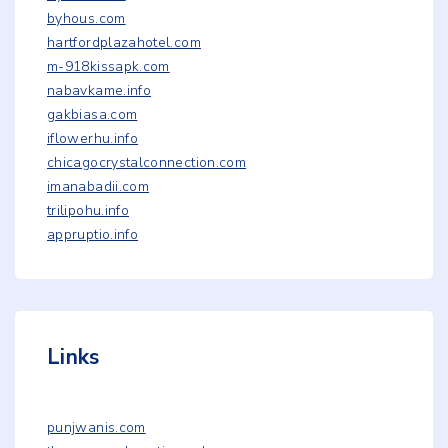
byhous.com
hartfordplazahotel.com
m-918kissapk.com
nabavkame.info
gakbiasa.com
iflowerhu.info
chicagocrystalconnection.com
imanabadii.com
trilipohu.info
appruptio.info
Links
punjwanis.com