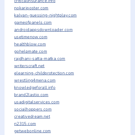
criticalinsurance.info
nokariposter.com
kalyan-guessing-nightplay.com
gameofpanels.com
androidappsdownloader.com
usetimenow.com
healthblow.com
gohelpmate.com
rajdhani-satta-matka.com
writerscraft.net
elearning-childprotection.com
wrestling4mena.com
knowledgeforall.info
brand2lastio.com
usadigitalservices.com
socialhoppers.com
creativedream.net
n2315.com
getwebonline.com