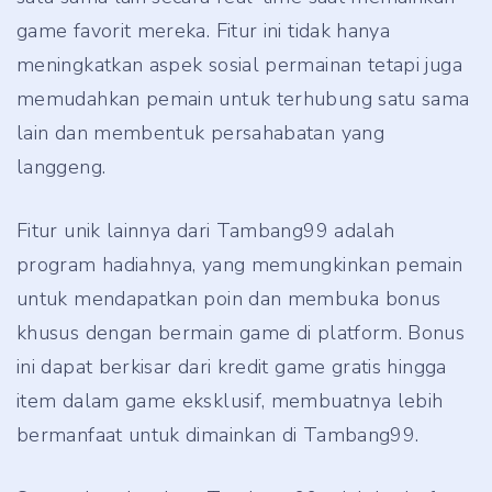
game favorit mereka. Fitur ini tidak hanya
meningkatkan aspek sosial permainan tetapi juga
memudahkan pemain untuk terhubung satu sama
lain dan membentuk persahabatan yang
langgeng.
Fitur unik lainnya dari Tambang99 adalah
program hadiahnya, yang memungkinkan pemain
untuk mendapatkan poin dan membuka bonus
khusus dengan bermain game di platform. Bonus
ini dapat berkisar dari kredit game gratis hingga
item dalam game eksklusif, membuatnya lebih
bermanfaat untuk dimainkan di Tambang99.