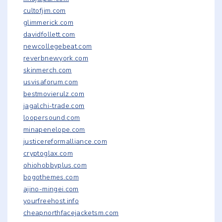
cultofjim.com
glimmerick.com
davidfollett.com
newcollegebeat.com
reverbnewyork.com
skinmerch.com
usvisaforum.com
bestmovierulz.com
jagalchi-trade.com
loopersound.com
minapenelope.com
justicereformalliance.com
cryptoglax.com
ohiohobbyplus.com
bogothemes.com
ajino-mingei.com
yourfreehost.info
cheapnorthfacejacketsm.com