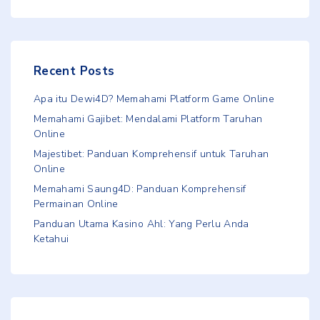
Recent Posts
Apa itu Dewi4D? Memahami Platform Game Online
Memahami Gajibet: Mendalami Platform Taruhan
Online
Majestibet: Panduan Komprehensif untuk Taruhan
Online
Memahami Saung4D: Panduan Komprehensif
Permainan Online
Panduan Utama Kasino Ahl: Yang Perlu Anda
Ketahui