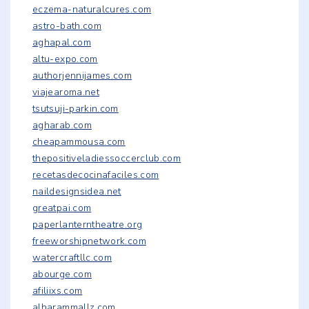
eczema-naturalcures.com
astro-bath.com
aghapal.com
altu-expo.com
authorjennijames.com
viajearoma.net
tsutsuji-parkin.com
agharab.com
cheapammousa.com
thepositiveladiessoccerclub.com
recetasdecocinafaciles.com
naildesignsidea.net
greatpai.com
paperlanterntheatre.org
freeworshipnetwork.com
watercraftllc.com
abourge.com
afiliixs.com
alharammallz.com