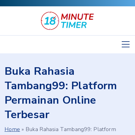
S
k
i
p
t
o
c
Buka Rahasia
o
n
Tambang99: Platform
t
Permainan Online
e
n
Terbesar
t
Home
»
Buka Rahasia Tambang99: Platform