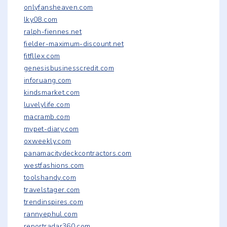
onlyfansheaven.com
lky08.com
ralph-fiennes.net
fielder-maximum-discount.net
fitfllex.com
genesisbusinesscredit.com
inforuang.com
kindsmarket.com
luvelylife.com
macramb.com
mypet-diary.com
oxweekly.com
panamacitydeckcontractors.com
westfashions.com
toolshandy.com
travelstager.com
trendinspires.com
rannyephul.com
reportradar360.com