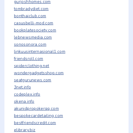
gurjoshhomes.com
tombradydiet.com
bonthaiclub.com
casusbelli-mod.com
bookplatesociety.com
lebnewsmedia.com
sonosonora.com
linkuusinternasional1.com
friendsroll.com
spiderclothing.net
wondergadgetsshop.com
seatgurunews.com
3net.info
codeplex.info
okena.info
akunidpropokerqq.com
bespokecardetailing.com
bestfriendscredit.com
elibrary.biz