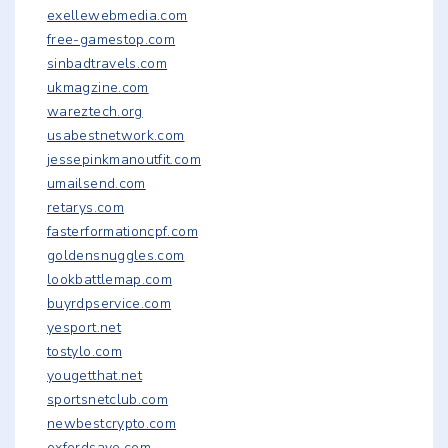
exellewebmedia.com
free-gamestop.com
sinbadtravels.com
ukmagzine.com
wareztech.org
usabestnetwork.com
jessepinkmanoutfit.com
umailsend.com
retarys.com
fasterformationcpf.com
goldensnuggles.com
lookbattlemap.com
buyrdpservice.com
yesport.net
tostylo.com
yougetthat.net
sportsnetclub.com
newbestcrypto.com
oxfordsave.com