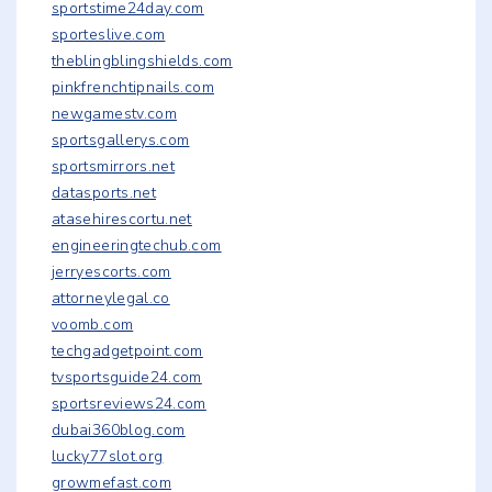
sportstime24day.com
sporteslive.com
theblingblingshields.com
pinkfrenchtipnails.com
newgamestv.com
sportsgallerys.com
sportsmirrors.net
datasports.net
atasehirescortu.net
engineeringtechub.com
jerryescorts.com
attorneylegal.co
voomb.com
techgadgetpoint.com
tvsportsguide24.com
sportsreviews24.com
dubai360blog.com
lucky77slot.org
growmefast.com