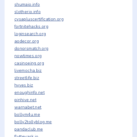
shumaio.info
slotherio.info
cysapluscertification.org
fortnitehacks.org
loginsearch.org
aodecor.org
donorsmatch.org
nowtimes.org
casinoeing.org
livemocha.biz
streetlife.biz
hyves.biz
enoughinfo.net
pinhive.net
warnabet.net
bollym4u.me
bolly2tollyblog.me
pandaclub.me
flyttevask.io