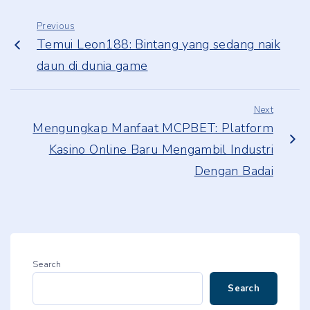
Previous
Temui Leon188: Bintang yang sedang naik
daun di dunia game
Next
Mengungkap Manfaat MCPBET: Platform
Kasino Online Baru Mengambil Industri
Dengan Badai
Search
Search