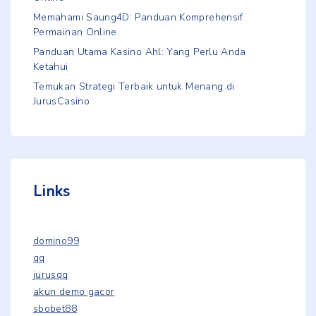
Memahami Saung4D: Panduan Komprehensif
Permainan Online
Panduan Utama Kasino Ahl: Yang Perlu Anda
Ketahui
Temukan Strategi Terbaik untuk Menang di
JurusCasino
Links
domino99
qq
jurusqq
akun demo gacor
sbobet88