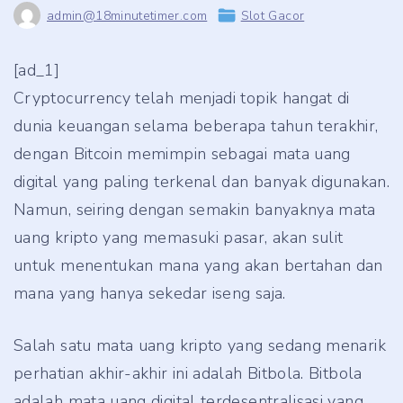
admin@18minutetimer.com
Slot Gacor
[ad_1]
Cryptocurrency telah menjadi topik hangat di
dunia keuangan selama beberapa tahun terakhir,
dengan Bitcoin memimpin sebagai mata uang
digital yang paling terkenal dan banyak digunakan.
Namun, seiring dengan semakin banyaknya mata
uang kripto yang memasuki pasar, akan sulit
untuk menentukan mana yang akan bertahan dan
mana yang hanya sekedar iseng saja.
Salah satu mata uang kripto yang sedang menarik
perhatian akhir-akhir ini adalah Bitbola. Bitbola
adalah mata uang digital terdesentralisasi yang