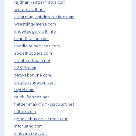
rajdhani-satta-matka.com
writerscraft.net
elearning-childprotection.com
wrestling4mena.com
knowledgeforall.info
brand2lastio.com
usadigitalservices.com
socialhoppers.com
creativedream.net
n2315.com
getwebonline.com
onlyfansheaven.com
lky08.com
ralph-fiennes.net
fielder-maximum-discount.net
fitfllex.com
genesisbusinesscredit.com
inforuang.com
kindsmarket.com