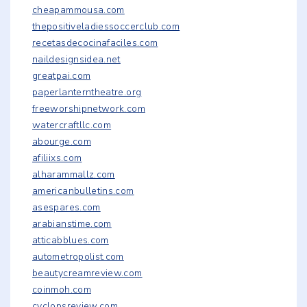
cheapammousa.com
thepositiveladiessoccerclub.com
recetasdecocinafaciles.com
naildesignsidea.net
greatpai.com
paperlanterntheatre.org
freeworshipnetwork.com
watercraftllc.com
abourge.com
afiliixs.com
alharammallz.com
americanbulletins.com
asespares.com
arabianstime.com
atticabblues.com
autometropolist.com
beautycreamreview.com
coinmoh.com
cyclopsreview.com