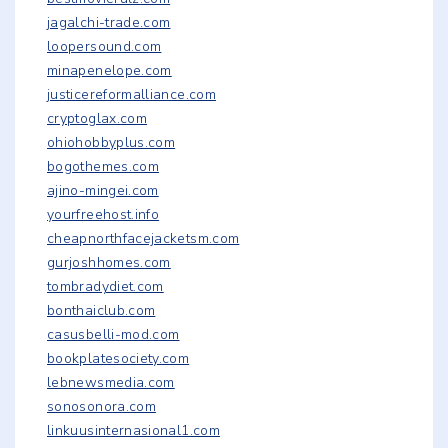
jagalchi-trade.com
loopersound.com
minapenelope.com
justicereformalliance.com
cryptoglax.com
ohiohobbyplus.com
bogothemes.com
ajino-mingei.com
yourfreehost.info
cheapnorthfacejacketsm.com
gurjoshhomes.com
tombradydiet.com
bonthaiclub.com
casusbelli-mod.com
bookplatesociety.com
lebnewsmedia.com
sonosonora.com
linkuusinternasional1.com