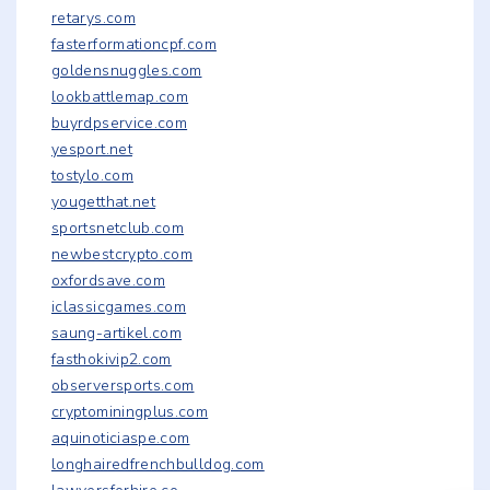
retarys.com
fasterformationcpf.com
goldensnuggles.com
lookbattlemap.com
buyrdpservice.com
yesport.net
tostylo.com
yougetthat.net
sportsnetclub.com
newbestcrypto.com
oxfordsave.com
iclassicgames.com
saung-artikel.com
fasthokivip2.com
observersports.com
cryptominingplus.com
aquinoticiaspe.com
longhairedfrenchbulldog.com