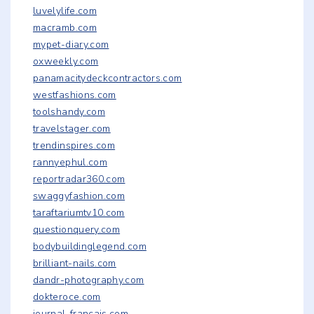
luvelylife.com
macramb.com
mypet-diary.com
oxweekly.com
panamacitydeckcontractors.com
westfashions.com
toolshandy.com
travelstager.com
trendinspires.com
rannyephul.com
reportradar360.com
swaggyfashion.com
taraftariumtv10.com
questionquery.com
bodybuildinglegend.com
brilliant-nails.com
dandr-photography.com
dokteroce.com
journal-francais.com