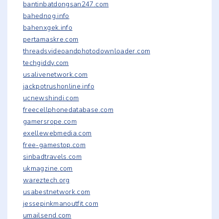
bantinbatdongsan247.com
bahednog.info
bahenxgek.info
pertamaskre.com
threadsvideoandphotodownloader.com
techgiddy.com
usalivenetwork.com
jackpotrushonline.info
ucnewshindi.com
freecellphonedatabase.com
gamersrope.com
exellewebmedia.com
free-gamestop.com
sinbadtravels.com
ukmagzine.com
wareztech.org
usabestnetwork.com
jessepinkmanoutfit.com
umailsend.com