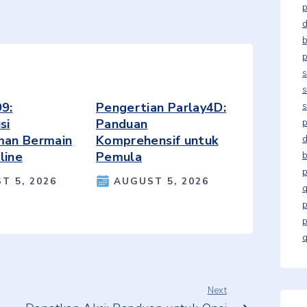
p
s
s
9:
Pengertian Parlay4D:
si
Panduan
man Bermain
Komprehensif untuk
line
Pemula
T 5, 2026
AUGUST 5, 2026
Next