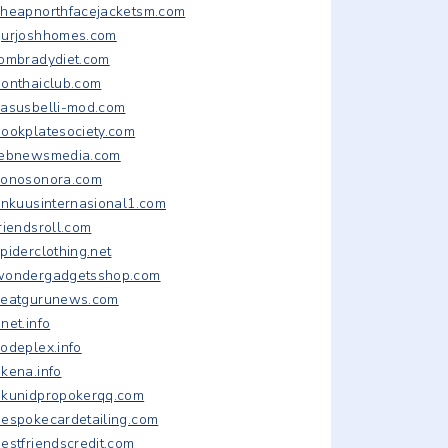
cheapnorthfacejacketsm.com
gurjoshhomes.com
tombradydiet.com
bonthaiclub.com
casusbelli-mod.com
bookplatesociety.com
lebnewsmedia.com
sonosonora.com
inkuusinternasional1.com
riendsroll.com
piderclothing.net
wondergadgetsshop.com
seatgurunews.com
net.info
odeplex.info
kena.info
akunidpropokerqq.com
bespokecardetailing.com
estfriendscredit.com