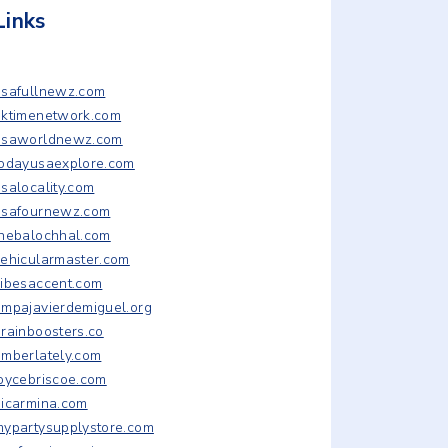
Links
usafullnewz.com
uktimenetwork.com
usaworldnewz.com
todayusaexplore.com
salocality.com
usafournewz.com
thebalochhal.com
vehicularmaster.com
vibesaccent.com
ampajavierdemiguel.org
rainboosters.co
amberlately.com
joycebriscoe.com
aicarmina.com
mypartysupplystore.com