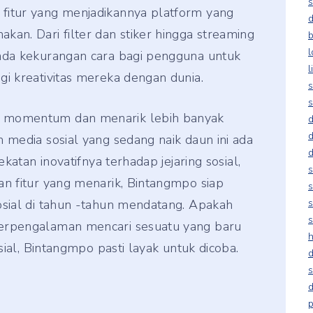
fitur yang menjadikannya platform yang
an. Dari filter dan stiker hingga streaming
l
ada kekurangan cara bagi pengguna untuk
l
i kreativitas mereka dengan dunia.
 momentum dan menarik lebih banyak
 media sosial yang sedang naik daun ini ada
katan inovatifnya terhadap jejaring sosial,
n fitur yang menarik, Bintangmpo siap
osial di tahun -tahun mendatang. Apakah
s
erpengalaman mencari sesuatu yang baru
h
sial, Bintangmpo pasti layak untuk dicoba.