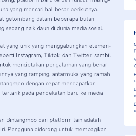
una yang mencari hal besar berikutnya.
uat gelombang dalam beberapa bulan
g sedang naik daun di dunia media sosial.
ial yang unik yang menggabungkan elemen-
F
perti Instagram, Tiktok, dan Twitter, sambil
 untuk menciptakan pengalaman yang benar-
ainnya yang ramping, antarmuka yang ramah
Bintangmpo dengan cepat mendapatkan
g tertarik pada pendekatan baru ke media
d
n Bintangmpo dari platform lain adalah
 diri. Pengguna didorong untuk membagikan