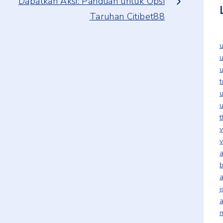
Dapatkan Aksi: Panduan untuk Opsi
Taruhan Citibet88
u
b