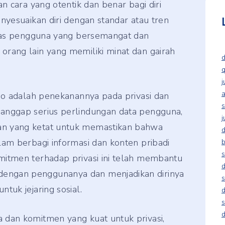
n cara yang otentik dan benar bagi diri
nyesuaikan diri dengan standar atau tren
itas pengguna yang bersemangat dan
rang lain yang memiliki minat dan gairah
po adalah penekanannya pada privasi dan
anggap serius perlindungan data pengguna,
j
n yang ketat untuk memastikan bahwa
am berbagi informasi dan konten pribadi
itmen terhadap privasi ini telah membantu
ngan penggunanya dan menjadikan dirinya
s
tuk jejaring sosial.
dan komitmen yang kuat untuk privasi,