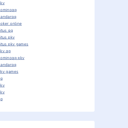
pkv
dominoqq
bandarqq
oker online
itus qq
itus pkv
situs pkv games
pkv qq
dominoqq pkv
bandarqq
pkv games
qq
pkv
pkv
qq