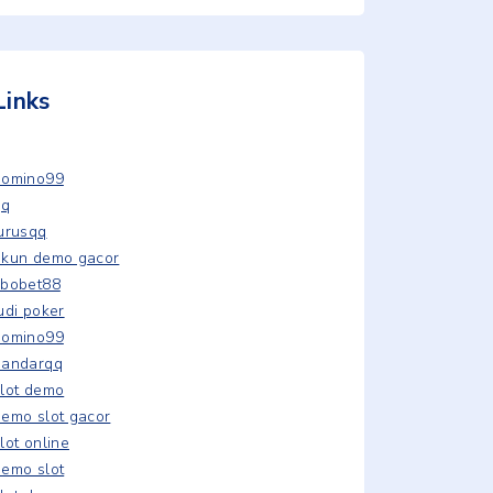
Links
domino99
qq
jurusqq
akun demo gacor
sbobet88
udi poker
domino99
bandarqq
slot demo
demo slot gacor
lot online
demo slot