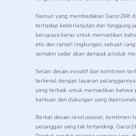
Namun yang membedakan Gacor268 dar
terhadap keberlanjutan dan tanggung j
berupaya keras untuk memastikan bahw
etis dan ramah lingkungan, sebuah lan
semakin sadar akan dampak produk mere
Selain desain inovatif dan komitmen te
terkenal dengan layanan pelanggannya
yang terbaik untuk memastikan bahwa
bantuan dan dukungan yang dipersonalisa
Berkat desain revolusioner, komitmen t
pelanggan yang tak tertandingi, Gacor26
Produk-produk mereka semakin laris, d