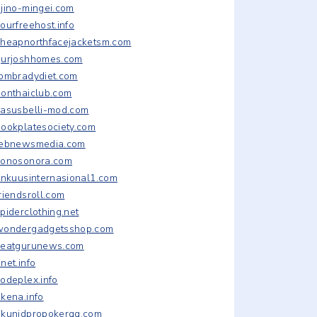
jino-mingei.com
ourfreehost.info
cheapnorthfacejacketsm.com
gurjoshhomes.com
tombradydiet.com
bonthaiclub.com
casusbelli-mod.com
bookplatesociety.com
lebnewsmedia.com
sonosonora.com
inkuusinternasional1.com
riendsroll.com
piderclothing.net
wondergadgetsshop.com
seatgurunews.com
net.info
odeplex.info
kena.info
akunidpropokerqq.com