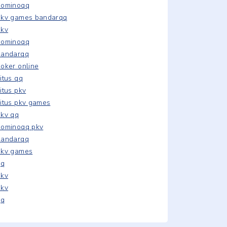
dominoqq
pkv games bandarqq
pkv
dominoqq
bandarqq
oker online
itus qq
itus pkv
situs pkv games
pkv qq
dominoqq pkv
bandarqq
pkv games
qq
pkv
pkv
qq