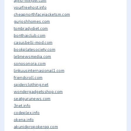
ajino-mingei.com
yourfreehost.info
cheapnorthfacejacketsm.com
gurjoshhomes.com
tombradydiet.com
bonthaiclub.com
casusbelli-mod.com
bookplatesociety.com
lebnewsmedia.com
sonosonora.com
linkuusinternasional1.com
friendsroll.com
spiderclothing.net
wondergadgetsshop.com
seatgurunews.com
3net.info
codeplex.info
okena.info
akunidpropokerqq.com