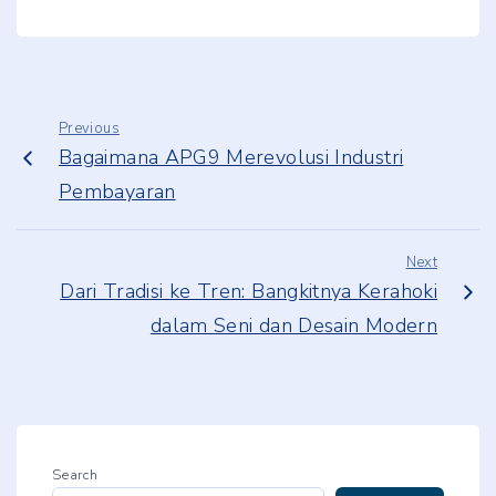
Previous
Bagaimana APG9 Merevolusi Industri
Pembayaran
Next
Dari Tradisi ke Tren: Bangkitnya Kerahoki
dalam Seni dan Desain Modern
Search