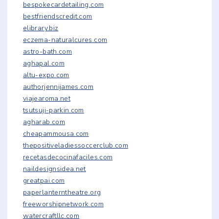
bespokecardetailing.com
bestfriendscredit.com
elibrary.biz
eczema-naturalcures.com
astro-bath.com
aghapal.com
altu-expo.com
authorjennijames.com
viajearoma.net
tsutsuji-parkin.com
agharab.com
cheapammousa.com
thepositiveladiessoccerclub.com
recetasdecocinafaciles.com
naildesignsidea.net
greatpai.com
paperlanterntheatre.org
freeworshipnetwork.com
watercraftllc.com