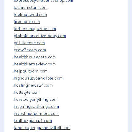
expresspsychedelicsshop.com
fashionistani.com
feelingswed.com
firecabal.com
forbessmagazine.com
globalmarketlivetoday.com
gpl-license.com
grow2every.com
healthhousecare.com
healthkartreview.com
helpquitporn.com
highqualitybanknote.com
hostingnews24.com
hottstyle.com
howtodiyanything.com
inspiringearthlings.com
investindependent.com
kralbozguncu1.com
landscapinggainesvillefl.com