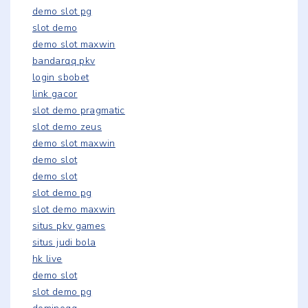
demo slot pg
slot demo
demo slot maxwin
bandarqq pkv
login sbobet
link gacor
slot demo pragmatic
slot demo zeus
demo slot maxwin
demo slot
demo slot
slot demo pg
slot demo maxwin
situs pkv games
situs judi bola
hk live
demo slot
slot demo pg