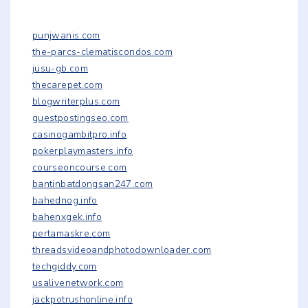
punjwanis.com
the-parcs-clematiscondos.com
jusu-gb.com
thecarepet.com
blogwriterplus.com
guestpostingseo.com
casinogambitpro.info
pokerplaymasters.info
courseoncourse.com
bantinbatdongsan247.com
bahednog.info
bahenxgek.info
pertamaskre.com
threadsvideoandphotodownloader.com
techgiddy.com
usalivenetwork.com
jackpotrushonline.info