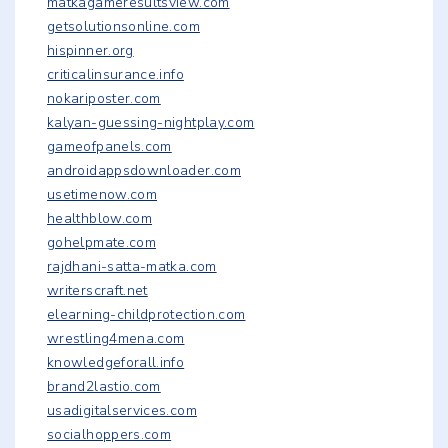
matkagameresultsview.com
getsolutionsonline.com
hispinner.org
criticalinsurance.info
nokariposter.com
kalyan-guessing-nightplay.com
gameofpanels.com
androidappsdownloader.com
usetimenow.com
healthblow.com
gohelpmate.com
rajdhani-satta-matka.com
writerscraft.net
elearning-childprotection.com
wrestling4mena.com
knowledgeforall.info
brand2lastio.com
usadigitalservices.com
socialhoppers.com