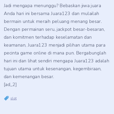
Jadi mengapa menunggu? Bebaskan jiwa juara
Anda hari ini bersama Juara123 dan mulailah
bermain untuk meraih peluang menang besar.
Dengan permainan seru, jackpot besar-besaran,
dan komitmen terhadap keselamatan dan
keamanan, Juara123 menjadi pilihan utama para
pecinta game online di mana pun. Bergabunglah
hari ini dan lihat sendiri mengapa Juara123 adalah
tujuan utama untuk kesenangan, kegembiraan,
dan kemenangan besar.
[ad_2]
slot