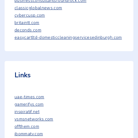
businessconsultantsroundrock.com
classicglobalnews.com
cybercusp.com
britaintt.com
deconds.com
easycartltd-domesticcleaningservicesedinburgh.com
Links
uae-times.com
gamerifys.com
inspiratif.net
vsmsnetworks.com
offthem.com
ibommatv.com