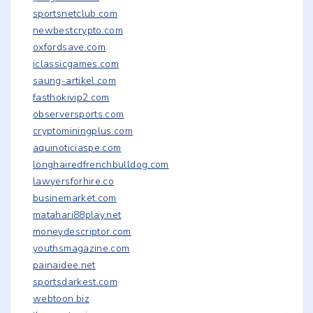
sportsnetclub.com
newbestcrypto.com
oxfordsave.com
iclassicgames.com
saung-artikel.com
fasthokivip2.com
observersports.com
cryptominingplus.com
aquinoticiaspe.com
longhairedfrenchbulldog.com
lawyersforhire.co
businemarket.com
matahari88play.net
moneydescriptor.com
youthsmagazine.com
painaidee.net
sportsdarkest.com
webtoon.biz