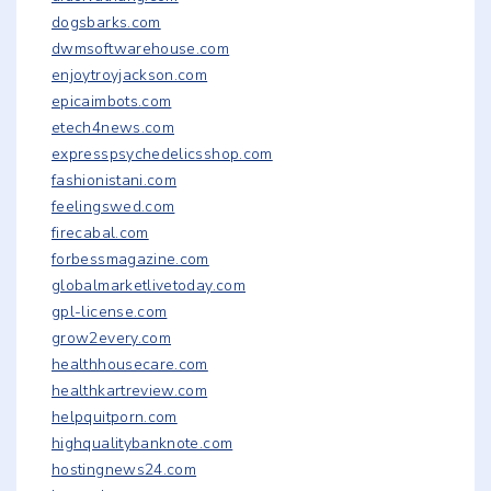
dogsbarks.com
dwmsoftwarehouse.com
enjoytroyjackson.com
epicaimbots.com
etech4news.com
expresspsychedelicsshop.com
fashionistani.com
feelingswed.com
firecabal.com
forbessmagazine.com
globalmarketlivetoday.com
gpl-license.com
grow2every.com
healthhousecare.com
healthkartreview.com
helpquitporn.com
highqualitybanknote.com
hostingnews24.com