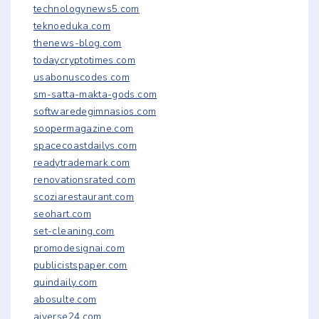
technologynews5.com
teknoeduka.com
thenews-blog.com
todaycryptotimes.com
usabonuscodes.com
sm-satta-makta-gods.com
softwaredegimnasios.com
soopermagazine.com
spacecoastdailys.com
readytrademark.com
renovationsrated.com
scoziarestaurant.com
seohart.com
set-cleaning.com
promodesignai.com
publicistspaper.com
quindaily.com
abosulte.com
aiverse24.com