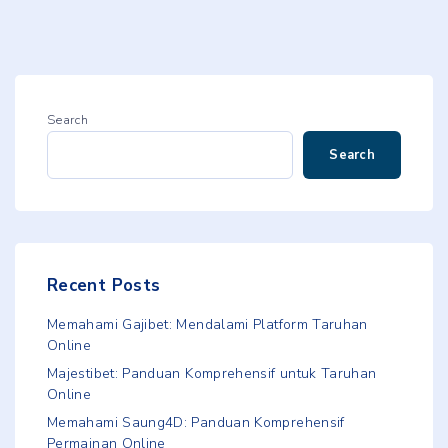
Search
Search
Recent Posts
Memahami Gajibet: Mendalami Platform Taruhan
Online
Majestibet: Panduan Komprehensif untuk Taruhan
Online
Memahami Saung4D: Panduan Komprehensif
Permainan Online