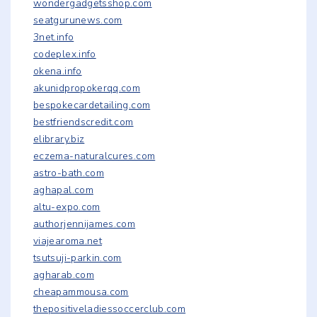
wondergadgetsshop.com
seatgurunews.com
3net.info
codeplex.info
okena.info
akunidpropokerqq.com
bespokecardetailing.com
bestfriendscredit.com
elibrary.biz
eczema-naturalcures.com
astro-bath.com
aghapal.com
altu-expo.com
authorjennijames.com
viajearoma.net
tsutsuji-parkin.com
agharab.com
cheapammousa.com
thepositiveladiessoccerclub.com