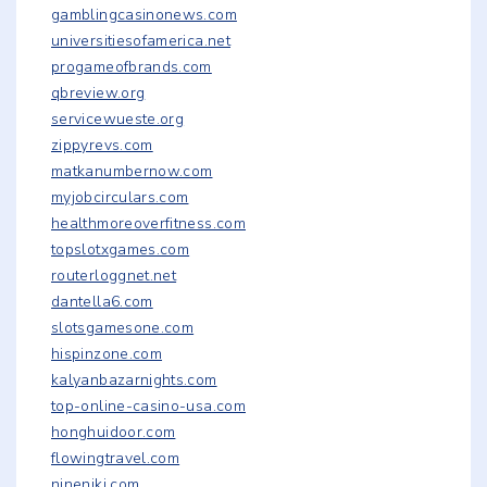
gamblingcasinonews.com
universitiesofamerica.net
progameofbrands.com
qbreview.org
servicewueste.org
zippyrevs.com
matkanumbernow.com
myjobcirculars.com
healthmoreoverfitness.com
topslotxgames.com
routerloggnet.net
dantella6.com
slotsgamesone.com
hispinzone.com
kalyanbazarnights.com
top-online-casino-usa.com
honghuidoor.com
flowingtravel.com
nineniki.com