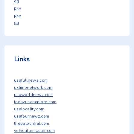
qq
pkv
pkv
qq
Links
usafullnewz.com
uktimenetwork.com
usaworldnewz.com
todayusaexplore.com
usalocality.com
usafournewz.com
thebalochhal.com
vehicularmaster.com