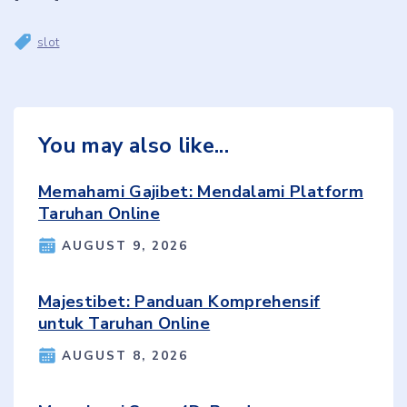
slot
You may also like...
Memahami Gajibet: Mendalami Platform
Taruhan Online
AUGUST 9, 2026
Majestibet: Panduan Komprehensif
untuk Taruhan Online
AUGUST 8, 2026