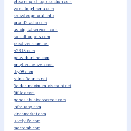
elearning-childprotection.com
wrestling4mena.com
knowledgeforall.info
brand2lastio.com
usadigitalservices.com
socialhoppers.com
creativedream.net
n2315.com
getwebonline.com
onlyfansheaven.com
lky08.com
ralph-fiennes.net
fielder-maximum-discount.net
fitfllex.com
genesisbusinesscredit.com
inforuang.com
kindsmarket.com
luvelylife.com
macramb.com