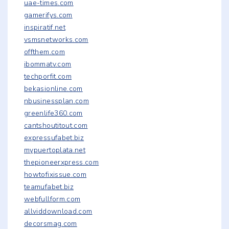
uae-times.com
gamerifys.com
inspiratif.net
vsmsnetworks.com
offthem.com
ibommatv.com
techporfit.com
bekasionline.com
nbusinessplan.com
greenlife360.com
cantshoutitout.com
expressufabet.biz
mypuertoplata.net
thepioneerxpress.com
howtofixissue.com
teamufabet.biz
webfullform.com
allviddownload.com
decorsmag.com