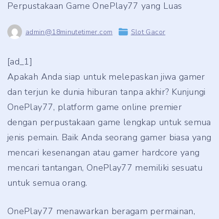
Perpustakaan Game OnePlay77 yang Luas
admin@18minutetimer.com
Slot Gacor
[ad_1]
Apakah Anda siap untuk melepaskan jiwa gamer
dan terjun ke dunia hiburan tanpa akhir? Kunjungi
OnePlay77, platform game online premier
dengan perpustakaan game lengkap untuk semua
jenis pemain. Baik Anda seorang gamer biasa yang
mencari kesenangan atau gamer hardcore yang
mencari tantangan, OnePlay77 memiliki sesuatu
untuk semua orang.
OnePlay77 menawarkan beragam permainan,