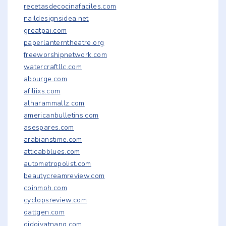
recetasdecocinafaciles.com
naildesignsidea.net
greatpai.com
paperlanterntheatre.org
freeworshipnetwork.com
watercraftllc.com
abourge.com
afiliixs.com
alharammallz.com
americanbulletins.com
asespares.com
arabianstime.com
atticabblues.com
autometropolist.com
beautycreamreview.com
coinmoh.com
cyclopsreview.com
dattgen.com
didoivatnang.com